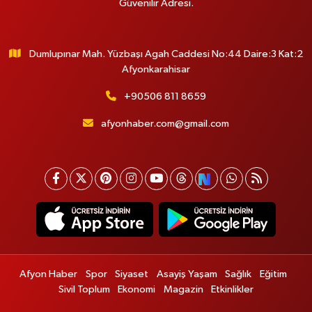
Güvenilir Adresi.
Dumlupınar Mah. Yüzbaşı Agah Caddesi No:44 Daire:3 Kat:2
Afyonkarahisar
+90506 811 8659
afyonhaber.com@gmail.com
Afyon Haber
Spor
Siyaset
Asayiş Yaşam
Sağlık
Eğitim
Sivil Toplum
Ekonomi
Magazin
Etkinlikler