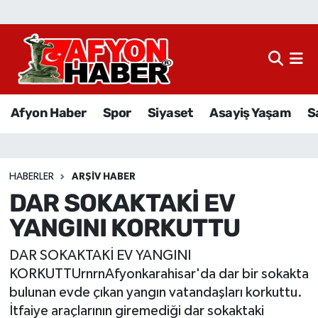
Afyon Haber
Siyaset
Afyon Haber
Spor
Siyaset
Asayiş Yaşam
S
Spor
Asayiş Yaşam
HABERLER
ARŞIV HABER
DAR SOKAKTAKİ EV
Sağlık
YANGINI KORKUTTU
Eğitim
DAR SOKAKTAKİ EV YANGINI
Sivil Toplum
KORKUTTUrnrnAfyonkarahisar'da dar bir sokakta
bulunan evde çıkan yangın vatandaşları korkuttu.
Ekonomi
İtfaiye araçlarının giremediği dar sokaktaki