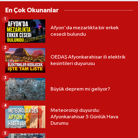
En Çok Okunanlar
1
Afyon'da mezarlıkta bir erkek
cesedi bulundu
2
OEDAŞ Afyonkarahisar ili elektrik
kesintileri duyurusu
3
Büyük deprem mi geliyor?
4
Meteoroloji duyurdu:
Afyonkarahisar 5 Günlük Hava
Durumu
5