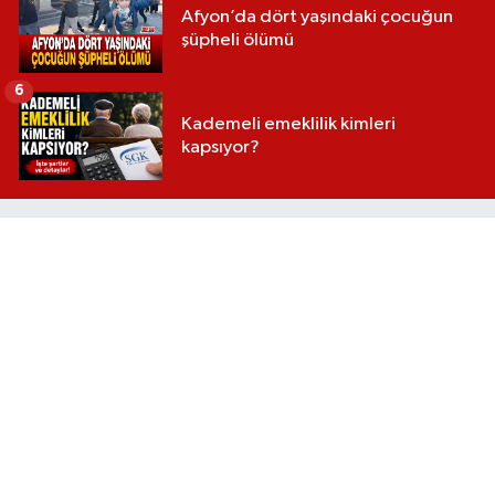
Afyon’da dört yaşındaki çocuğun
şüpheli ölümü
6
Kademeli emeklilik kimleri
kapsıyor?