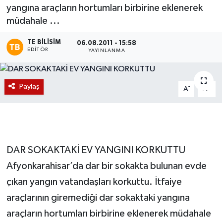
yangına araçların hortumları birbirine eklenerek
Magazin
müdahale ...
Etkinlikler
TE BILISIM
06.08.2011 - 15:58
EDITÖR
YAYINLANMA
Paylaş
-
+
A
A
DAR SOKAKTAKİ EV YANGINI KORKUTTU
Afyonkarahisar’da dar bir sokakta bulunan evde
çıkan yangın vatandaşları korkuttu. İtfaiye
araçlarının giremediği dar sokaktaki yangına
araçların hortumları birbirine eklenerek müdahale