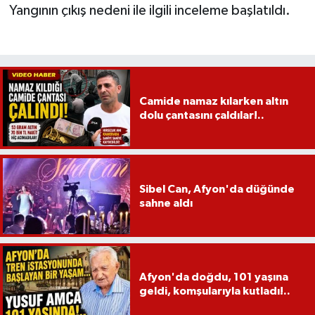
Yangının çıkış nedeni ile ilgili inceleme başlatıldı.
Camide namaz kılarken altın
dolu çantasını çaldılar!..
Sibel Can, Afyon'da düğünde
sahne aldı
Afyon'da doğdu, 101 yaşına
geldi, komşularıyla kutladı!..