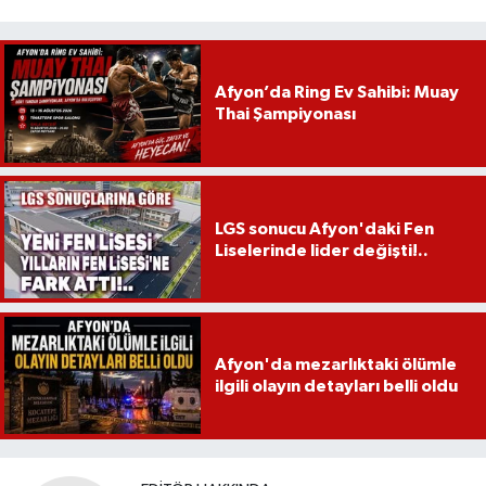
Afyon’da Ring Ev Sahibi: Muay
Thai Şampiyonası
LGS sonucu Afyon'daki Fen
Liselerinde lider değişti!..
Afyon'da mezarlıktaki ölümle
ilgili olayın detayları belli oldu