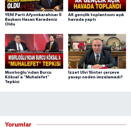
YENİ Parti Afyonkarahisar İl
AK gençlik toplantısını açık
Başkanı Hasan Karadeniz
havada yaptı
Oldu
Mısırlıoğlu'ndan Burcu
İzzet Ulvi Yönter çerçeve
Köksal'a "Muhalefet"
yasayı neden imzalamadı?
Tepkisi
Yorumlar