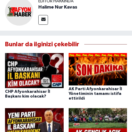
EDITÖR HAKKINDA
Halime Nur Kavas
Bunlar da ilginizi çekebilir
AK Parti Afyonkarahisar İl
CHP Afyonkarahisar İl
Yönetiminin tamamı istifa
Başkanı kim olacak?
ettirildi