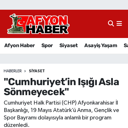
Afyon Haber
Siyaset
Afyon Haber
Spor
Siyaset
Asayiş Yaşam
S
Spor
Asayiş Yaşam
HABERLER
SIYASET
"Cumhuriyet’in Işığı Asla
Sağlık
Sönmeyecek"
Eğitim
Cumhuriyet Halk Partisi (CHP) Afyonkarahisar İl
Sivil Toplum
Başkanlığı, 19 Mayıs Atatürk’ü Anma, Gençlik ve
Spor Bayramı dolayısıyla anlamlı bir program
Ekonomi
düzenledi.