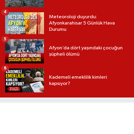
4
Meteoroloji duyurdu:
Afyonkarahisar 5 Günlük Hava
Durumu
5
Afyon’da dört yaşındaki çocuğun
şüpheli ölümü
6
Kademeli emeklilik kimleri
kapsıyor?