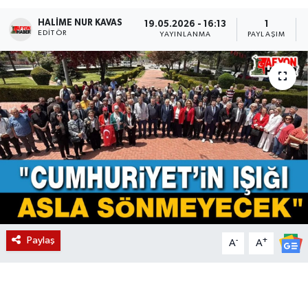
HALIME NUR KAVAS
Magazin
19.05.2026 - 16:13
1
EDITÖR
YAYINLANMA
PAYLAŞIM
Etkinlikler
Paylaş
-
+
A
A