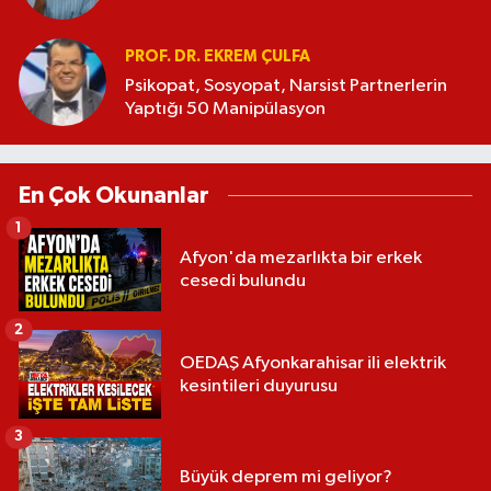
PROF. DR. EKREM ÇULFA
Psikopat, Sosyopat, Narsist Partnerlerin
Yaptığı 50 Manipülasyon
En Çok Okunanlar
1
Afyon'da mezarlıkta bir erkek
cesedi bulundu
2
OEDAŞ Afyonkarahisar ili elektrik
kesintileri duyurusu
3
Büyük deprem mi geliyor?