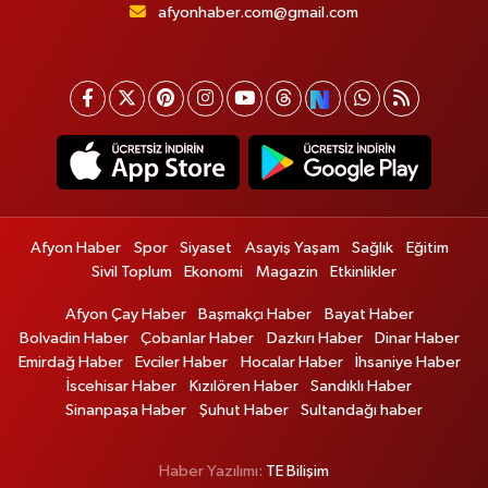
afyonhaber.com@gmail.com
Afyon Haber
Spor
Siyaset
Asayiş Yaşam
Sağlık
Eğitim
Sivil Toplum
Ekonomi
Magazin
Etkinlikler
Afyon Çay Haber
Başmakçı Haber
Bayat Haber
Bolvadin Haber
Çobanlar Haber
Dazkırı Haber
Dinar Haber
Emirdağ Haber
Evciler Haber
Hocalar Haber
İhsaniye Haber
İscehisar Haber
Kızılören Haber
Sandıklı Haber
Sinanpaşa Haber
Şuhut Haber
Sultandağı haber
Haber Yazılımı:
TE Bilişim