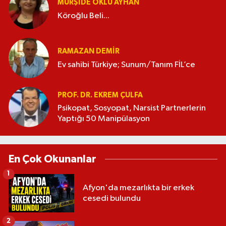
MÜRŞIDE OKLU AYHAN
Köroğlu Beli...
RAMAZAN DEMİR
Ev sahibi Türkiye; Sunum/Tanım FİL’ce
PROF. DR. EKREM ÇULFA
Psikopat, Sosyopat, Narsist Partnerlerin
Yaptığı 50 Manipülasyon
En Çok Okunanlar
1
Afyon'da mezarlıkta bir erkek
cesedi bulundu
2