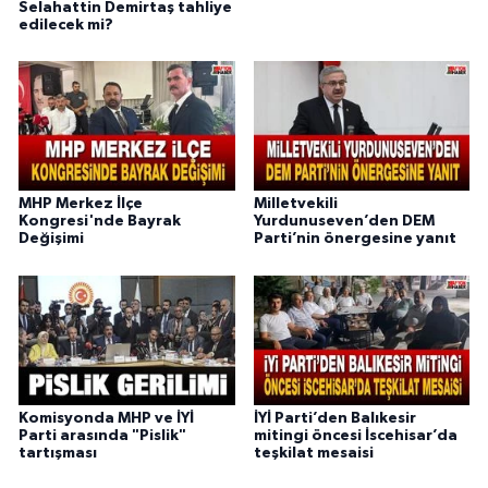
Selahattin Demirtaş tahliye
edilecek mi?
MHP Merkez İlçe
Milletvekili
Kongresi'nde Bayrak
Yurdunuseven’den DEM
Değişimi
Parti’nin önergesine yanıt
Komisyonda MHP ve İYİ
İYİ Parti’den Balıkesir
Parti arasında "Pislik"
mitingi öncesi İscehisar’da
tartışması
teşkilat mesaisi