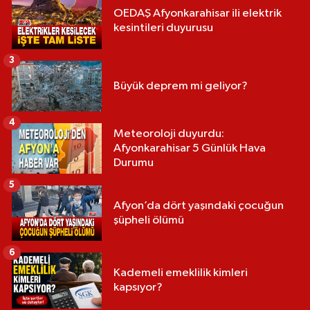
OEDAŞ Afyonkarahisar ili elektrik
kesintileri duyurusu
3
Büyük deprem mi geliyor?
4
Meteoroloji duyurdu:
Afyonkarahisar 5 Günlük Hava
Durumu
5
Afyon’da dört yaşındaki çocuğun
şüpheli ölümü
6
Kademeli emeklilik kimleri
kapsıyor?