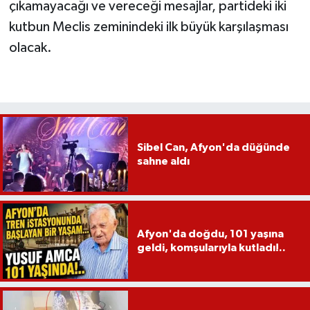
çıkamayacağı ve vereceği mesajlar, partideki iki
kutbun Meclis zeminindeki ilk büyük karşılaşması
olacak.
Sibel Can, Afyon'da düğünde
sahne aldı
Afyon'da doğdu, 101 yaşına
geldi, komşularıyla kutladı!..