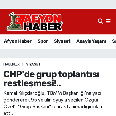
Afyon Haber
Siyaset
Afyon Haber
Spor
Siyaset
Asayiş Yaşam
S
Spor
Asayiş Yaşam
HABERLER
SIYASET
CHP'de grup toplantısı
Sağlık
restleşmesi!..
Eğitim
Kemal Kılıçdaroğlu, TBMM Başkanlığı'na yazı
Sivil Toplum
göndererek 95 vekilin oyuyla seçilen Özgür
Özel'i "Grup Başkanı" olarak tanımadığını ilan
Ekonomi
etti.