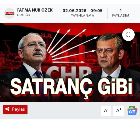
FATMA NUR ÖZEK
Magazin
02.06.2026 - 09:05
1
EDITÖR
YAYINLANMA
PAYLAŞIM
Etkinlikler
Paylaş
-
+
A
A