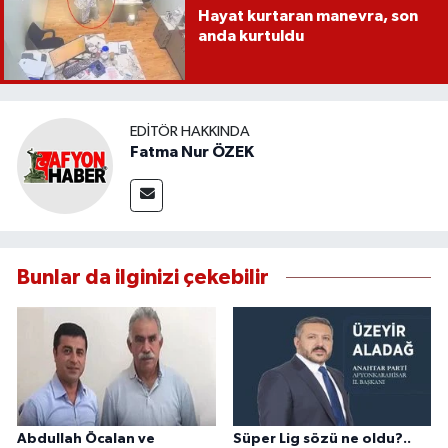
Hayat kurtaran manevra, son
anda kurtuldu
EDITÖR HAKKINDA
Fatma Nur ÖZEK
Bunlar da ilginizi çekebilir
Abdullah Öcalan ve
Süper Lig sözü ne oldu?..