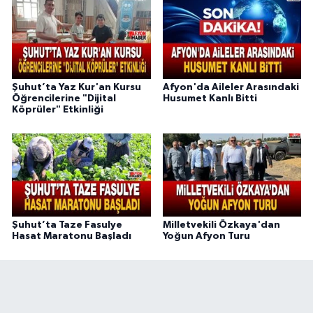
Şuhut’ta Yaz Kur'an Kursu
Afyon'da Aileler Arasındaki
Öğrencilerine "Dijital
Husumet Kanlı Bitti
Köprüler" Etkinliği
Şuhut’ta Taze Fasulye
Milletvekili Özkaya'dan
Hasat Maratonu Başladı
Yoğun Afyon Turu