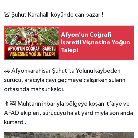
🚨 Şuhut Karahallı köyünde can pazarı!
Afyon'un Coğrafi
İşaretli Vişnesine Yoğun
Talep!
🚗 Afyonkarahisar Şuhut'ta Yolunu kaybeden
sürücü, aracıyla çayı geçmeye çalışırken suların
ortasında mahsur kaldı.
👨‍🚒 Muhtarın ihbarıyla bölgeye koşan itfaiye ve
AFAD ekipleri, sürücüyü halat yardımıyla son anda
kurtardı.