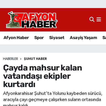
Afyon Haber
Siyaset
Afyon Haber
Spor
Siyaset
Asayiş Yaşam
S
Spor
Asayiş Yaşam
HABERLER
ŞUHUT HABER
Çayda mahsur kalan
Sağlık
vatandaşı ekipler
Eğitim
kurtardı
Sivil Toplum
Afyonkarahisar Şuhut'ta Yolunu kaybeden sürücü,
aracıyla çayı geçmeye çalışırken suların ortasında
Ekonomi
mahsur kaldı.