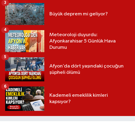
3
Büyük deprem mi geliyor?
4
Meteoroloji duyurdu:
Afyonkarahisar 5 Günlük Hava
Durumu
5
Afyon’da dört yaşındaki çocuğun
şüpheli ölümü
6
Kademeli emeklilik kimleri
kapsıyor?