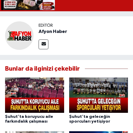
EDITÖR
Afyon Haber
Bunlar da ilginizi çekebilir
Şuhut’ta koruyucu aile
Şuhut’ta geleceğin
farkındalık çalışması
sporcuları yetişiyor