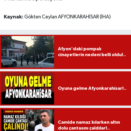
Kaynak:
Gökten Ceylan AFYONKARAHİSAR (İHA)
Afyon'daki pompalı
cinayetlerin nedeni belli oldu!..
Oyuna gelme Afyonkarahisar!..
Camide namaz kılarken altın
dolu çantasını çaldılar!..