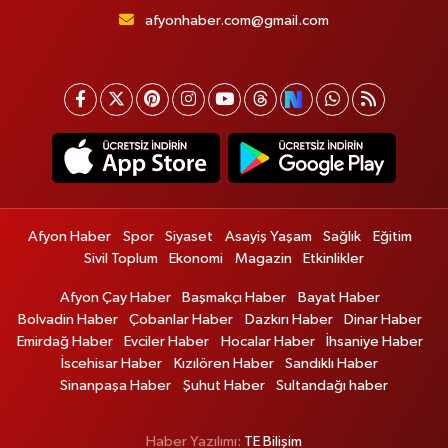
afyonhaber.com@gmail.com
Afyon Haber
Spor
Siyaset
Asayiş Yaşam
Sağlık
Eğitim
Sivil Toplum
Ekonomi
Magazin
Etkinlikler
Afyon Çay Haber
Başmakçı Haber
Bayat Haber
Bolvadin Haber
Çobanlar Haber
Dazkırı Haber
Dinar Haber
Emirdağ Haber
Evciler Haber
Hocalar Haber
İhsaniye Haber
İscehisar Haber
Kızılören Haber
Sandıklı Haber
Sinanpaşa Haber
Şuhut Haber
Sultandağı haber
Haber Yazılımı:
TE Bilişim