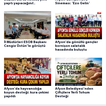
yaptı yapacağını!..
Sineması: 'Ezo Gelin'
İl Müdürleri ESOB Başkanı
Afyon’da gönüllü gençler
Cengiz Üstün’le görüştü
kornişon salatalık
hasadında buluştu
Afyon’da hayvancılığa
Afyon Belediyesi'nden
koyun desteği: kura çekimi
Çiftçilere Yerli Tohum
yapıldı
Desteği