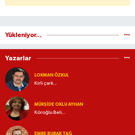
Yükleniyor...
Yazarlar
LOKMAN ÖZKUL
Kirli çark...
MÜRŞIDE OKLU AYHAN
Köroğlu Beli...
EMRE BURAK TAĞ