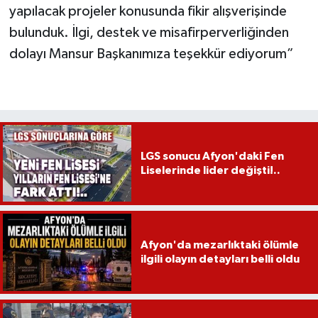
yapılacak projeler konusunda fikir alışverişinde
bulunduk. İlgi, destek ve misafirperverliğinden
dolayı Mansur Başkanımıza teşekkür ediyorum”
LGS sonucu Afyon'daki Fen
Liselerinde lider değişti!..
Afyon'da mezarlıktaki ölümle
ilgili olayın detayları belli oldu