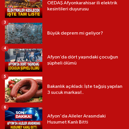
OEDAŞ Afyonkarahisar ili elektrik
kesintileri duyurusu
3
Büyük deprem mi geliyor?
4
Afyon’da dört yaşındaki çocuğun
şüpheli ölümü
5
Bakanlık açıkladı: İşte tağşiş yapılan
3 sucuk markası!..
6
Afyon'da Aileler Arasındaki
Husumet Kanlı Bitti