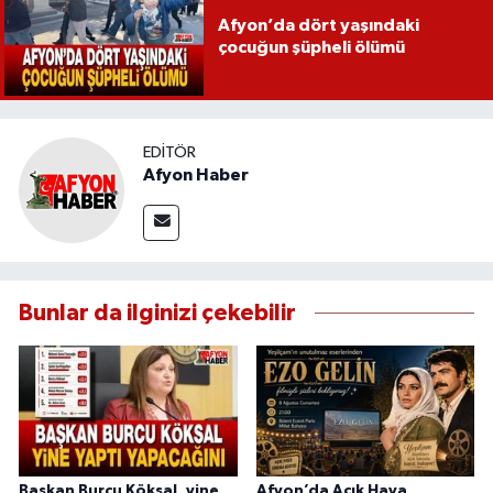
Afyon’da dört yaşındaki
çocuğun şüpheli ölümü
EDITÖR
Afyon Haber
Bunlar da ilginizi çekebilir
Başkan Burcu Köksal, yine
Afyon’da Açık Hava