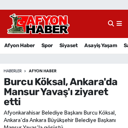
Afyon Haber
Siyaset
Afyon Haber
Spor
Siyaset
Asayiş Yaşam
S
Spor
Asayiş Yaşam
HABERLER
AFYON HABER
Burcu Köksal, Ankara'da
Sağlık
Mansur Yavaş'ı ziyaret
Eğitim
etti
Sivil Toplum
Afyonkarahisar Belediye Başkanı Burcu Köksal,
Ankara’da Ankara Büyükşehir Belediye Başkanı
Ekonomi
Mansur Yavaş'la görüştü.