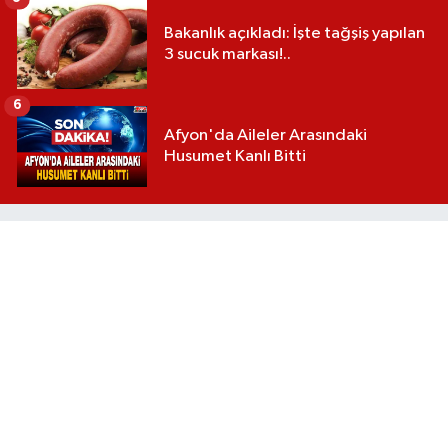
Bakanlık açıkladı: İşte tağşiş yapılan
3 sucuk markası!..
6
Afyon'da Aileler Arasındaki
Husumet Kanlı Bitti