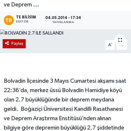
ve Deprem ...
Magazin
TE BILISIM
04.05.2014 - 17:34
EDITÖR
YAYINLANMA
Etkinlikler
Paylaş
-
+
A
A
Bolvadin İlçesinde 3 Mayıs Cumartesi akşamı saat
22:36’da, merkez üssü Bolvadin Hamidiye köyü
olan 2.7 büyüklüğünde bir deprem meydana
geldi. Boğaziçi Üniversitesi Kandilli Rasathanesi
ve Deprem Araştırma Enstitüsü’nden alınan
bilgiye göre depremin büyüklüğü 2.7 şiddetinde