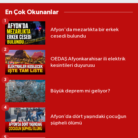
En Çok Okunanlar
1
Afyon'da mezarlıkta bir erkek
cesedi bulundu
2
OEDAŞ Afyonkarahisar ili elektrik
kesintileri duyurusu
3
Büyük deprem mi geliyor?
4
Afyon’da dört yaşındaki çocuğun
şüpheli ölümü
5