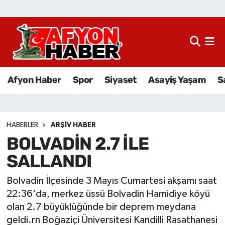
Afyon Haber
Siyaset
Afyon Haber
Spor
Siyaset
Asayiş Yaşam
S
Spor
Asayiş Yaşam
HABERLER
ARŞIV HABER
BOLVADİN 2.7 İLE
Sağlık
Eğitim
Bolvadin İlçesinde 3 Mayıs Cumartesi akşamı saat
Sivil Toplum
22:36'da, merkez üssü Bolvadin Hamidiye köyü
olan 2.7 büyüklüğünde bir deprem meydana
Ekonomi
geldi.rn Boğaziçi Üniversitesi Kandilli Rasathanesi