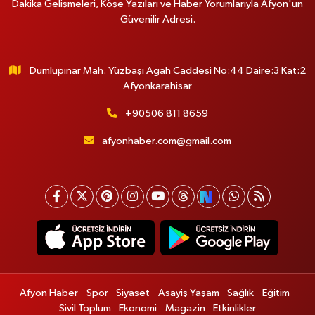
Dakika Gelişmeleri, Köşe Yazıları ve Haber Yorumlarıyla Afyon'un
Güvenilir Adresi.
Dumlupınar Mah. Yüzbaşı Agah Caddesi No:44 Daire:3 Kat:2
Afyonkarahisar
+90506 811 8659
afyonhaber.com@gmail.com
Afyon Haber
Spor
Siyaset
Asayiş Yaşam
Sağlık
Eğitim
Sivil Toplum
Ekonomi
Magazin
Etkinlikler