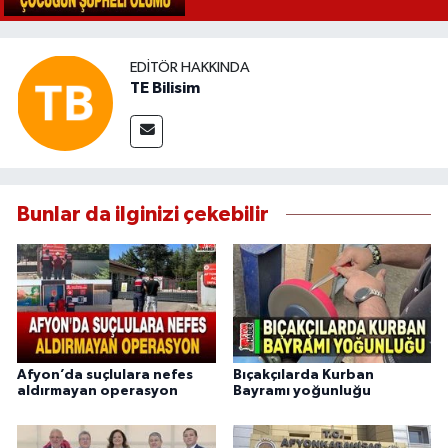
EDITÖR HAKKINDA
TE Bilisim
Bunlar da ilginizi çekebilir
Afyon’da suçlulara nefes
Bıçakçılarda Kurban
aldırmayan operasyon
Bayramı yoğunluğu