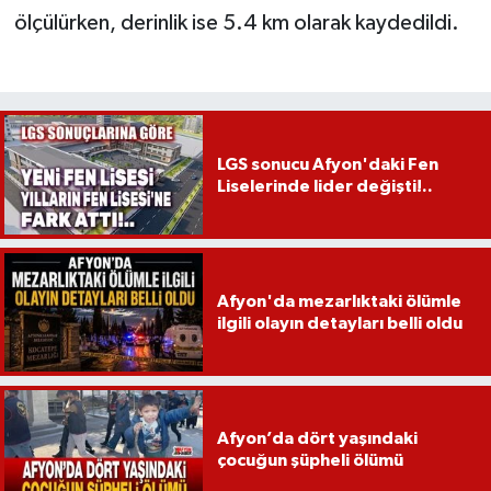
ölçülürken, derinlik ise 5.4 km olarak kaydedildi.
LGS sonucu Afyon'daki Fen
Liselerinde lider değişti!..
Afyon'da mezarlıktaki ölümle
ilgili olayın detayları belli oldu
Afyon’da dört yaşındaki
çocuğun şüpheli ölümü