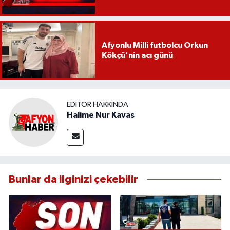
Afyonlu Milli futbolcu Orkun
Kökçü'nin acı günü
EDITÖR HAKKINDA
Halime Nur Kavas
Bunlar da ilginizi çekebilir