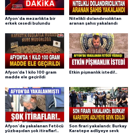
Afyon'da mezarlıkta bir
Nitelikli dolandırıcılıktan
erkek cesedi bulundu
aranan şahıs yakalandı
Afyon’da 1 kilo 100 gram
Etkin pişmanlık istedi!..
madde ele geçirildi
Afyon'da yakalanan Fetöcü
Son firari yakalandı: Burkay
yüzbaşıdan şok itiraflar!..
Karatepe adliyeye sevk