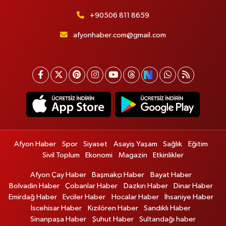
+90506 811 8659
afyonhaber.com@gmail.com
Afyon Haber
Spor
Siyaset
Asayiş Yaşam
Sağlık
Eğitim
Sivil Toplum
Ekonomi
Magazin
Etkinlikler
Afyon Çay Haber
Başmakçı Haber
Bayat Haber
Bolvadin Haber
Çobanlar Haber
Dazkırı Haber
Dinar Haber
Emirdağ Haber
Evciler Haber
Hocalar Haber
İhsaniye Haber
İscehisar Haber
Kızılören Haber
Sandıklı Haber
Sinanpaşa Haber
Şuhut Haber
Sultandağı haber