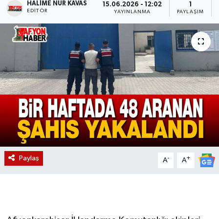
HALIME NUR KAVAS
15.06.2026 - 12:02
1
EDITÖR
YAYINLANMA
PAYLAŞIM
Magazin
Etkinlikler
Paylaş
-
+
A
A