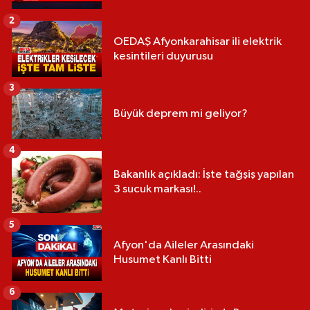
2
OEDAŞ Afyonkarahisar ili elektrik
kesintileri duyurusu
3
Büyük deprem mi geliyor?
4
Bakanlık açıkladı: İşte tağşiş yapılan
3 sucuk markası!..
5
Afyon'da Aileler Arasındaki
Husumet Kanlı Bitti
6