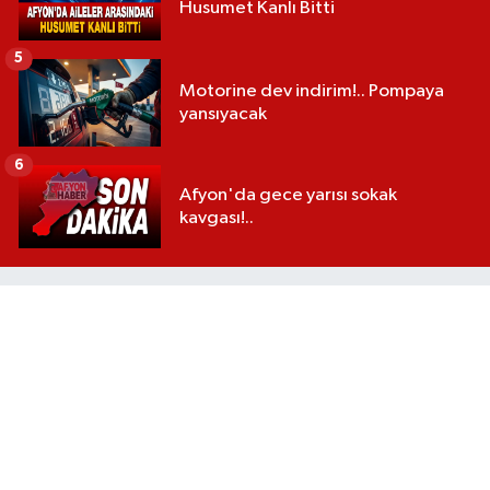
Husumet Kanlı Bitti
5
Motorine dev indirim!.. Pompaya
yansıyacak
6
Afyon'da gece yarısı sokak
kavgası!..