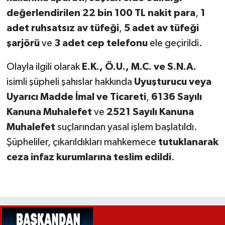
değerlendirilen 22 bin 100 TL nakit para
,
1
adet ruhsatsız av tüfeği
,
5 adet av tüfeği
şarjörü
ve
3 adet cep telefonu
ele geçirildi.
Olayla ilgili olarak
E.K., Ö.U., M.C. ve S.N.A.
isimli şüpheli şahıslar hakkında
Uyuşturucu veya
Uyarıcı Madde İmal ve Ticareti
,
6136 Sayılı
Kanuna Muhalefet
ve
2521 Sayılı Kanuna
Muhalefet
suçlarından yasal işlem başlatıldı.
Şüpheliler, çıkarıldıkları mahkemece
tutuklanarak
ceza infaz kurumlarına teslim edildi
.