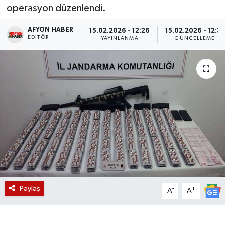
operasyon düzenlendi.
Magazin
AFYON HABER
15.02.2026 - 12:26
15.02.2026 - 12:31
EDITÖR
YAYINLANMA
GÜNCELLEME
Etkinlikler
Paylaş
-
+
A
A