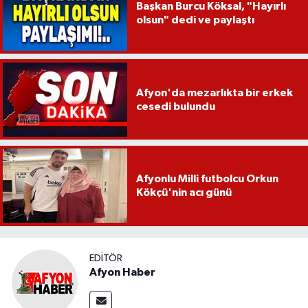
Başkan Burcu Köksal, "Hayırlı
olsun" dedi ve paylaştı
Afyon'da mezarlıkta bir erkek
cesedi bulundu
Afyonlu Milli futbolcu Orkun
Kökçü'nin acı günü
EDITÖR
Afyon Haber