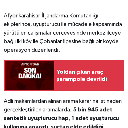
Afyonkarahisar İl Jandarma Komutanlığı
ekiplerince, uyuşturucu ile mücadele kapsamında
yürütülen çalışmalar çerçevesinde merkez ilçeye
bağlı iki köy ile Çobanlar ilçesine bağlı bir köyde
operasyon düzenlendi.
Yoldan çıkan araç
şarampole devrildi
Adli makamlardan alınan arama kararına istinaden
gerçekleştirilen aramalarda;
5 bin 945 adet
sentetik uyuşturucu hap
,
1 adet uyuşturucu
kullanma aparatı
,
suçtan elde edildiği