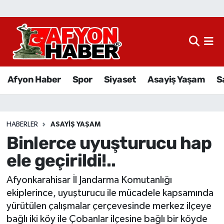
Afyon Haber
Siyaset
Afyon Haber
Spor
Siyaset
Asayiş Yaşam
S
Spor
Asayiş Yaşam
HABERLER
ASAYIŞ YAŞAM
Binlerce uyuşturucu hap
Sağlık
ele geçirildi!..
Eğitim
Afyonkarahisar İl Jandarma Komutanlığı
Sivil Toplum
ekiplerince, uyuşturucu ile mücadele kapsamında
yürütülen çalışmalar çerçevesinde merkez ilçeye
Ekonomi
bağlı iki köy ile Çobanlar ilçesine bağlı bir köyde