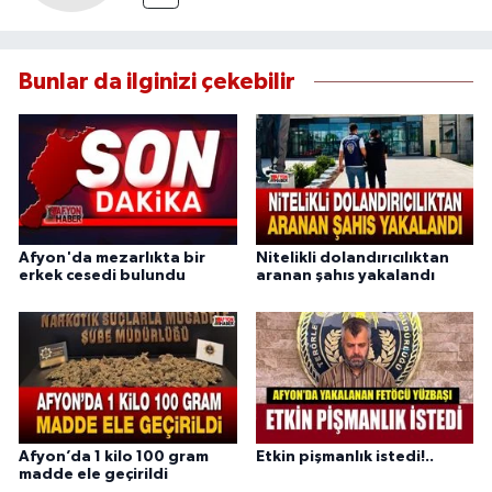
Bunlar da ilginizi çekebilir
Afyon'da mezarlıkta bir
Nitelikli dolandırıcılıktan
erkek cesedi bulundu
aranan şahıs yakalandı
Afyon’da 1 kilo 100 gram
Etkin pişmanlık istedi!..
madde ele geçirildi