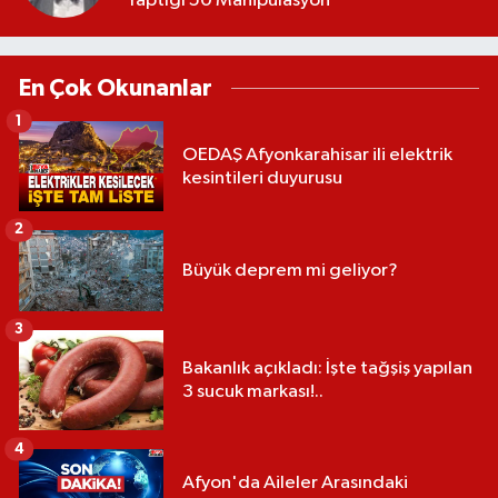
Yaptığı 50 Manipülasyon
En Çok Okunanlar
1
OEDAŞ Afyonkarahisar ili elektrik
kesintileri duyurusu
2
Büyük deprem mi geliyor?
3
Bakanlık açıkladı: İşte tağşiş yapılan
3 sucuk markası!..
4
Afyon'da Aileler Arasındaki