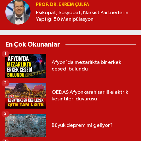
PROF. DR. EKREM ÇULFA
Psikopat, Sosyopat, Narsist Partnerlerin
Yaptığı 50 Manipülasyon
En Çok Okunanlar
1
Afyon'da mezarlıkta bir erkek
cesedi bulundu
2
OEDAŞ Afyonkarahisar ili elektrik
kesintileri duyurusu
3
Büyük deprem mi geliyor?