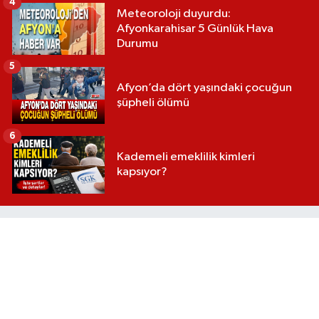
4
Meteoroloji duyurdu:
Afyonkarahisar 5 Günlük Hava
Durumu
5
Afyon’da dört yaşındaki çocuğun
şüpheli ölümü
6
Kademeli emeklilik kimleri
kapsıyor?