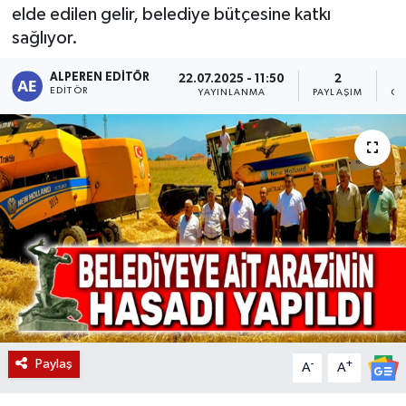
elde edilen gelir, belediye bütçesine katkı
Magazin
sağlıyor.
Etkinlikler
ALPEREN EDITÖR
22.07.2025 - 11:50
2
EDITÖR
YAYINLANMA
PAYLAŞIM
OK
Paylaş
-
+
A
A