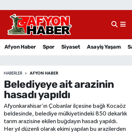
Afyon Haber
Siyaset
Afyon Haber
Spor
Siyaset
Asayiş Yaşam
S
Spor
Asayiş Yaşam
HABERLER
AFYON HABER
Belediyeye ait arazinin
Sağlık
hasadı yapıldı
Eğitim
Afyonkarahisar’ın Çobanlar ilçesine bağlı Kocaöz
Sivil Toplum
beldesinde, belediye mülkiyetindeki 850 dekarlık
tarım arazisine ekilen buğdayın hasadı yapıldı.
Ekonomi
Her yıl düzenli olarak ekimi yapılan bu arazilerden