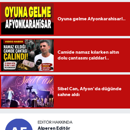
Oyuna gelme Afyonkarahisar!..
Camide namaz kılarken altın
dolu çantasını çaldılar!..
Sibel Can, Afyon'da düğünde
sahne aldı
EDITÖR HAKKINDA
Alperen Editör