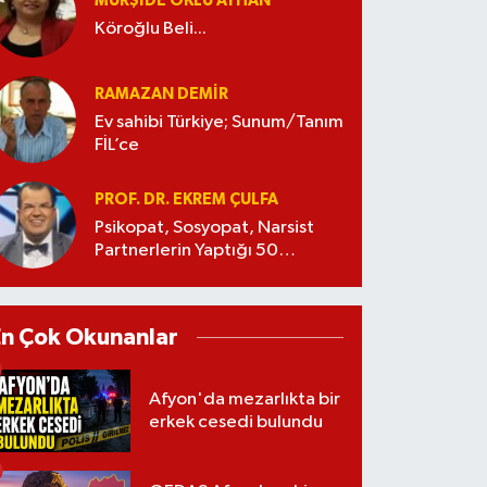
MÜRŞIDE OKLU AYHAN
Köroğlu Beli...
RAMAZAN DEMİR
Ev sahibi Türkiye; Sunum/Tanım
FİL’ce
PROF. DR. EKREM ÇULFA
Psikopat, Sosyopat, Narsist
Partnerlerin Yaptığı 50
Manipülasyon
En Çok Okunanlar
Afyon'da mezarlıkta bir
erkek cesedi bulundu