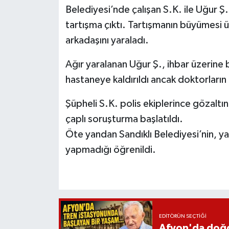
Belediyesi’nde çalışan S.K. ile Uğur 
tartışma çıktı. Tartışmanın büyümesi 
arkadaşını yaraladı.
Ağır yaralanan Uğur Ş., ihbar üzerine 
hastaneye kaldırıldı ancak doktorları
Şüpheli S.K. polis ekiplerince gözaltına 
çaplı soruşturma başlatıldı.
Öte yandan Sandıklı Belediyesi’nin, ya
yapmadığı öğrenildi.
EDITÖRÜN SEÇTIĞI
Afyon'da doğdu