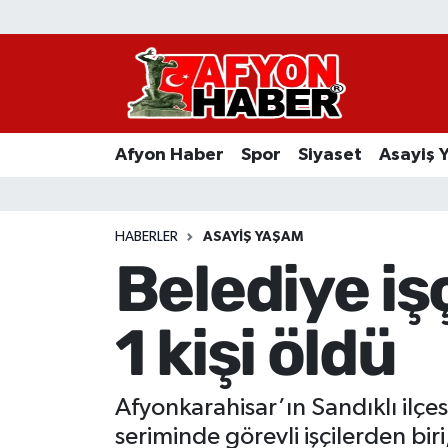
Afyon Haber
Siyaset
Afyon Haber
Spor
Siyaset
Asayiş 
Spor
Asayiş Yaşam
HABERLER
ASAYIŞ YAŞAM
Belediye işç
Sağlık
1 kişi öldü
Eğitim
Sivil Toplum
Afyonkarahisar’ın Sandıklı ilçe
Ekonomi
seriminde görevli işçilerden bir