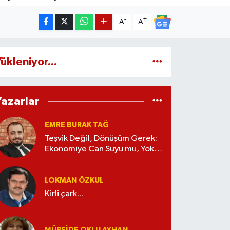
-
+
A
A
ükleniyor...
Yazarlar
EMRE BURAK TAĞ
Teşvik Değil, Dönüşüm Gerek:
Ekonomiye Can Suyu mu, Yoksa
Kaynak İsrafı mı?
LOKMAN ÖZKUL
Kirli çark...