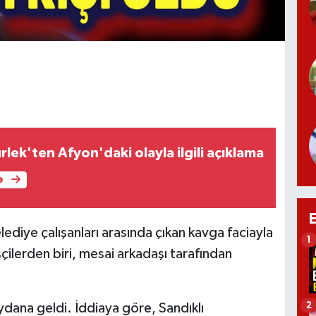
lek'ten Afyon'daki olayla ilgili açıklama
e
lediye çalışanları arasında çıkan kavga faciayla
1
çilerden biri, mesai arkadaşı tarafından
2
ydana geldi. İddiaya göre, Sandıklı