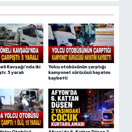
li Kavşağı’nda iki
Yolcu otobüsünün çarptığı
tı: 5 yaralı
kamyonet sürücüsü hayatını
kaybetti
Yolcu Otobüsü
Afyon'da 6. Kattan Düşen 2