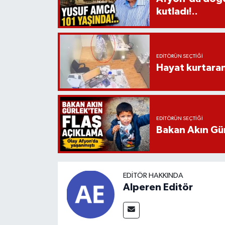
kutladı!..
EDITÖRÜN SEÇTIĞI
Hayat kurtara
EDITÖRÜN SEÇTIĞI
Bakan Akın Gür
EDITÖR HAKKINDA
Alperen Editör