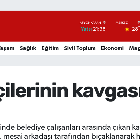
28
Yatsı
21:38
Yaşam
Sağlık
Eğitim
Sivil Toplum
Ekonomi
Mag
ilerinin kavgası 
sinde belediye çalışanları arasında çıkan ka
i, mesai arkadaşı tarafından bıçaklanarak h