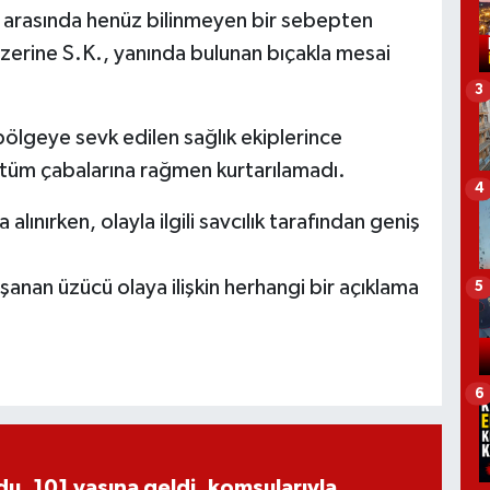
Ş. arasında henüz bilinmeyen bir sebepten
üzerine S.K., yanında bulunan bıçakla mesai
3
bölgeye sevk edilen sağlık ekiplerince
n tüm çabalarına rağmen kurtarılamadı.
4
alınırken, olayla ilgili savcılık tarafından geniş
şanan üzücü olaya ilişkin herhangi bir açıklama
5
6
, 101 yaşına geldi, komşularıyla