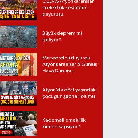
OEDAŞ Afyonkarahisar
ili elektrik kesintileri
duyurusu
Büyük deprem mi
geliyor?
Meteoroloji duyurdu:
Afyonkarahisar 5 Günlük
Hava Durumu
Afyon’da dört yaşındaki
çocuğun şüpheli ölümü
Kademeli emeklilik
kimleri kapsıyor?