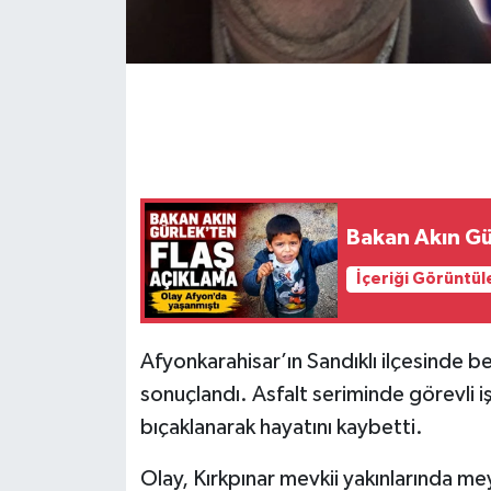
Bakan Akın Gür
İçeriği Görüntül
Afyonkarahisar’ın Sandıklı ilçesinde be
sonuçlandı. Asfalt seriminde görevli iş
bıçaklanarak hayatını kaybetti.
Olay, Kırkpınar mevkii yakınlarında me