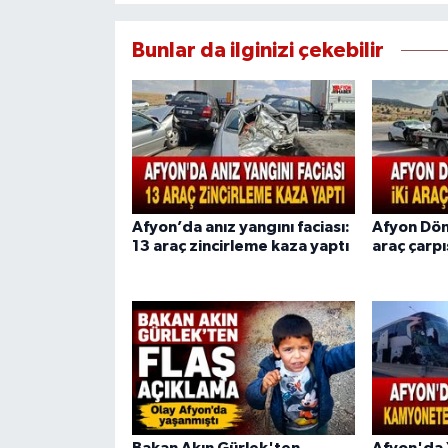
Bunlar da ilginizi çekebilir
Afyon’da anız yangını faciası:
Afyon Döne
13 araç zincirleme kaza yaptı
araç çarpış
Bakan Akın Gürlek'ten
Afyon'da 