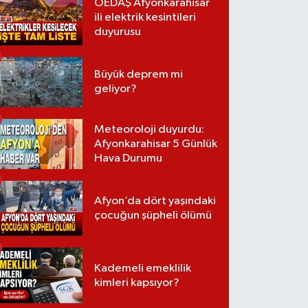
OEDAŞ Afyonkarahisar
ili elektrik kesintileri
duyurusu
Büyük deprem mi
geliyor?
Meteoroloji duyurdu:
Afyonkarahisar 5 Günlük
Hava Durumu
Afyon’da dört yaşındaki
çocuğun şüpheli ölümü
Kademeli emeklilik
kimleri kapsıyor?