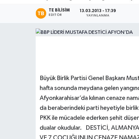
TE BILISIM
Magazin
13.03.2013 - 17:39
EDITÖR
YAYINLANMA
Etkinlikler
Büyük Birlik Partisi Genel Başkanı Mu
hafta sonunda meydana gelen yangınd
Afyonkarahisar’da kılınan cenaze nama
da beraberindeki parti heyetiyle birl
PKK ile mücadele ederken şehit düşen 
dualar okudular. DESTİCİ, ALMAN
VE 7 ÇOCUĞUNUN CENAZE NAMAZI