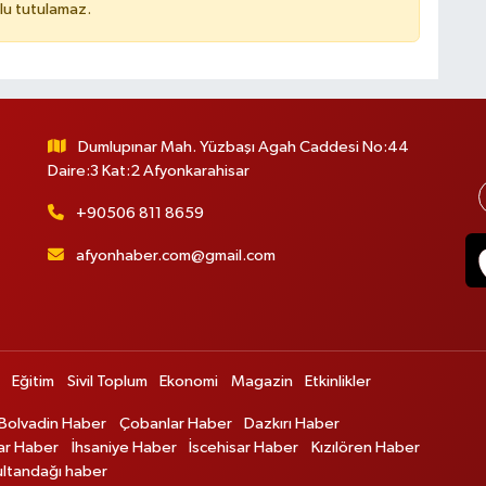
lu tutulamaz.
Dumlupınar Mah. Yüzbaşı Agah Caddesi No:44
Daire:3 Kat:2 Afyonkarahisar
+90506 811 8659
afyonhaber.com@gmail.com
Eğitim
Sivil Toplum
Ekonomi
Magazin
Etkinlikler
Bolvadin Haber
Çobanlar Haber
Dazkırı Haber
ar Haber
İhsaniye Haber
İscehisar Haber
Kızılören Haber
ultandağı haber