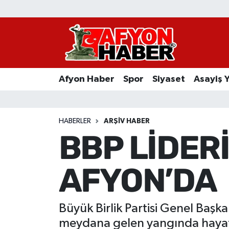
Afyon Haber
Siyaset
Afyon Haber
Spor
Siyaset
Asayiş 
Spor
Asayiş Yaşam
HABERLER
ARŞIV HABER
BBP LİDER
Sağlık
AFYON’DA
Eğitim
Sivil Toplum
Büyük Birlik Partisi Genel Baş
Ekonomi
meydana gelen yangında hayatı