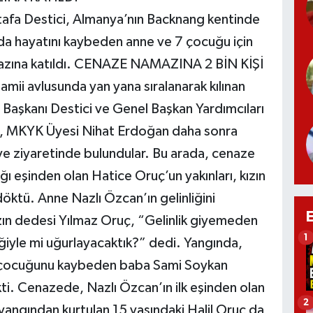
stafa Destici, Almanya’nın Backnang kentinde
a hayatını kaybeden anne ve 7 çocuğu için
mazına katıldı. CENAZE NAMAZINA 2 BİN KİŞİ
ii avlusunda yan yana sıralanarak kılınan
Başkanı Destici ve Genel Başkan Yardımcıları
, MKYK Üyesi Nihat Erdoğan daha sonra
iye ziyaretinde bulundular. Bu arada, cenaze
 eşinden olan Hatice Oruç’un yakınları, kızın
öktü. Anne Nazlı Özcan’ın gelinliğini
zın dedesi Yılmaz Oruç, “Gelinlik giyemeden
1
iğiyle mi uğurlayacaktık?” dedi. Yangında,
 6 çocuğunu kaybeden baba Sami Soykan
i. Cenazede, Nazlı Özcan’ın ilk eşinden olan
2
 yangından kurtulan 15 yaşındaki Halil Oruç da