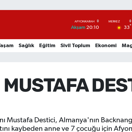
°
33
Akşam
20:10
Yaşam
Sağlık
Eğitim
Sivil Toplum
Ekonomi
Mag
İ MUSTAFA DES
kanı Mustafa Destici, Almanya'nın Backnan
nı kaybeden anne ve 7 çocuğu için Afyonka