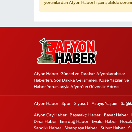
yorumlardan Afyon Haber hiçbir şekilde sorum
Afyon Haber; Güncel ve Tarafsız Afyonkarahisar
Haberleri, Son Dakika Gelişmeleri, Köşe Yazıları ve
Haber Yorumlarıyla Afyon'un Güvenilir Adresi.
Afyon Haber
Spor
Siyaset
Asayiş Yaşam
Sağlık
Afyon Çay Haber
Başmakçı Haber
Bayat Haber
Dinar Haber
Emirdağ Haber
Evciler Haber
Hocal
Sandıklı Haber
Sinanpaşa Haber
Şuhut Haber
S