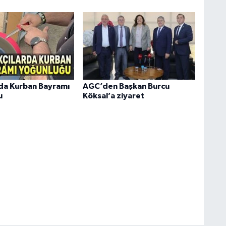
rda Kurban Bayramı
AGC’den Başkan Burcu
u
Köksal’a ziyaret