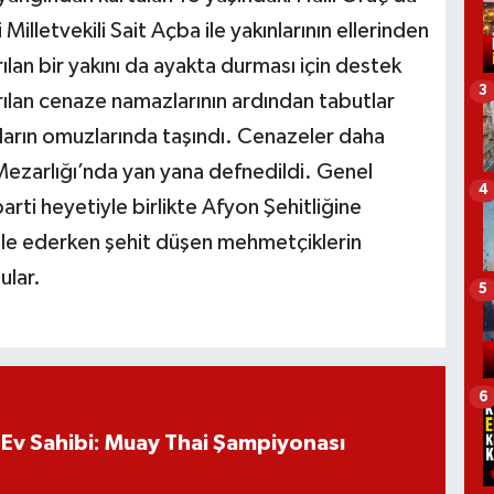
illetvekili Sait Açba ile yakınlarının ellerinden
lan bir yakını da ayakta durması için destek
3
ırılan cenaze namazlarının ardından tabutlar
ların omuzlarında taşındı. Cenazeler daha
ezarlığı’nda yan yana defnedildi. Genel
4
ti heyetiyle birlikte Afyon Şehitliğine
le ederken şehit düşen mehmetçiklerin
ular.
5
6
Ev Sahibi: Muay Thai Şampiyonası