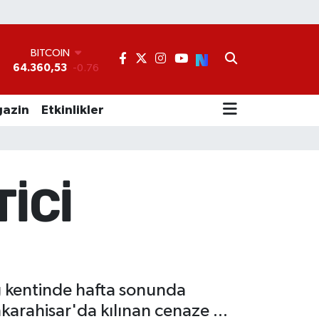
BITCOIN
64.360,53
-0.76
DOLAR
47,7069
0.17
azin
Etkinlikler
EURO
55,0265
0.01
STERLİN
64,1897
0.02
GRAM ALTIN
TİCİ
6618.49
2.12
BİST100
13.887
64
g kentinde hafta sonunda
rahisar'da kılınan cenaze ...