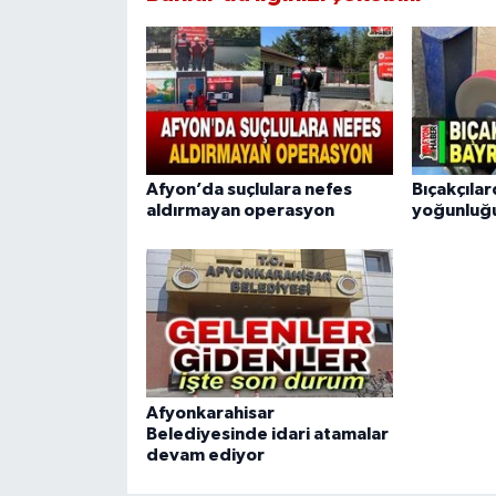
Afyon’da suçlulara nefes
Bıçakçıla
aldırmayan operasyon
yoğunluğ
Afyonkarahisar
Belediyesinde idari atamalar
devam ediyor