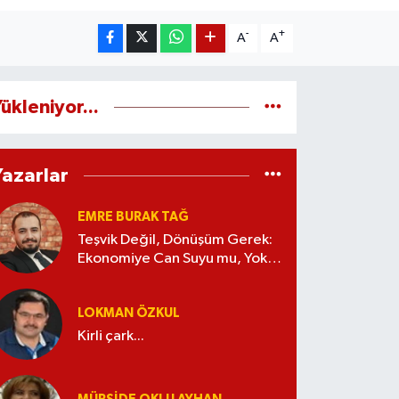
-
+
A
A
ükleniyor...
Yazarlar
EMRE BURAK TAĞ
Teşvik Değil, Dönüşüm Gerek:
Ekonomiye Can Suyu mu, Yoksa
Kaynak İsrafı mı?
LOKMAN ÖZKUL
Kirli çark...