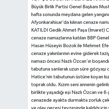
Büyük Birlik Partisi Genel Başkanı Mu
hafta sonunda meydana gelen yangınd
Afyonkarahisar’da kılınan cenaze na
KATILDI Gedik Ahmet Paşa (İmaret) Cam
cenaze namazlarına katılan BBP Genel 
Hasan Hüseyin Bozok ile Mehmet Efe
cenaze yakınlarının evine giderek taz
namazı öncesi Nazlı Özcan’ın boşandığı
tabutuna sarılarak uzun süre gözyaşı d
Hatice’nin tabutunun üstüne koyan kı
toprak oldu. Kızım seni annenin gelinl
birlikte yaşadığı eşi Nazlı Özcan ve
cenazede ayakta durmakta zorluk çekt
ve olay gecesi teyzesinde kaldığı için