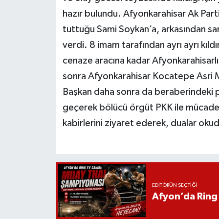
hazır bulundu. Afyonkarahisar Ak Parti M
tuttuğu Sami Soykan’a, arkasından sarı
verdi. 8 imam tarafından ayrı ayrı kıld
cenaze aracına kadar Afyonkarahisarlı
sonra Afyonkarahisar Kocatepe Asri M
Başkan daha sonra da beraberindeki par
geçerek bölücü örgüt PKK ile mücade
kabirlerini ziyaret ederek, dualar okud
EDITÖRÜN SEÇTIĞI
Afyon’da Ring 