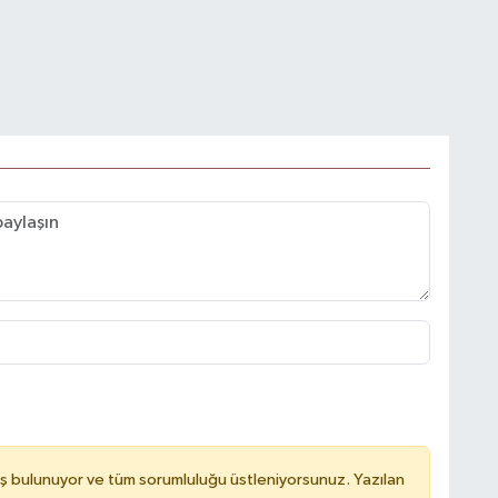
ş bulunuyor ve tüm sorumluluğu üstleniyorsunuz. Yazılan