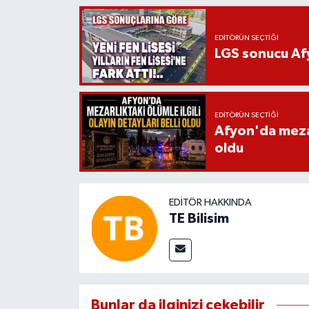
EDITÖRÜN SEÇTIĞI
LGS sonucu Afy
EDITÖRÜN SEÇTIĞI
Afyon'da mezarl
oldu
EDITÖR HAKKINDA
TE Bilisim
Bunlar da ilginizi çekebilir