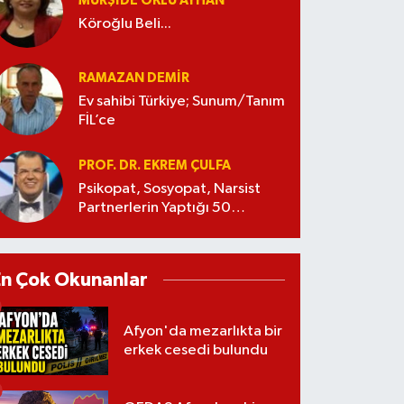
MÜRŞIDE OKLU AYHAN
Köroğlu Beli...
RAMAZAN DEMİR
Ev sahibi Türkiye; Sunum/Tanım
FİL’ce
PROF. DR. EKREM ÇULFA
Psikopat, Sosyopat, Narsist
Partnerlerin Yaptığı 50
Manipülasyon
En Çok Okunanlar
Afyon'da mezarlıkta bir
erkek cesedi bulundu