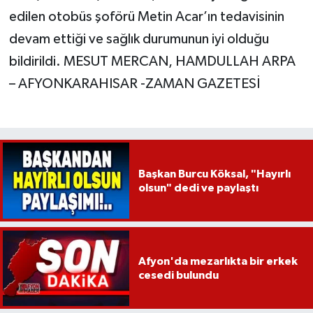
edilen otobüs şoförü Metin Acar’ın tedavisinin
devam ettiği ve sağlık durumunun iyi olduğu
bildirildi. MESUT MERCAN, HAMDULLAH ARPA
– AFYONKARAHISAR -ZAMAN GAZETESİ
Başkan Burcu Köksal, "Hayırlı
olsun" dedi ve paylaştı
Afyon'da mezarlıkta bir erkek
cesedi bulundu