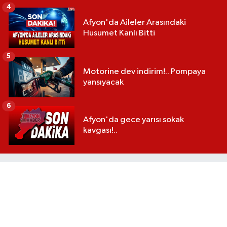
4
Afyon'da Aileler Arasındaki
Husumet Kanlı Bitti
5
Motorine dev indirim!.. Pompaya
yansıyacak
6
Afyon'da gece yarısı sokak
kavgası!..