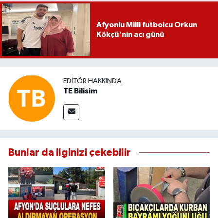
Afyonlu Milli futbolcu Orkun
Kökçü'nin acı günü
EDITÖR HAKKINDA
TE Bilisim
Bunlar da ilginizi çekebilir