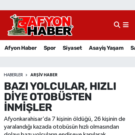
Afyon Haber
Siyaset
Afyon Haber
Spor
Siyaset
Asayiş Yaşam
S
Spor
Asayiş Yaşam
HABERLER
ARŞIV HABER
BAZI YOLCULAR, HIZLI
Sağlık
DİYE OTOBÜSTEN
Eğitim
İNMİŞLER
Sivil Toplum
Afyonkarahisar’da 7 kişinin öldüğü, 26 kişinin de
yaralandığı kazada otobüsün hızlı olmasından
Ekonomi
dolayı bazı yolcuların endişeye kapılarak