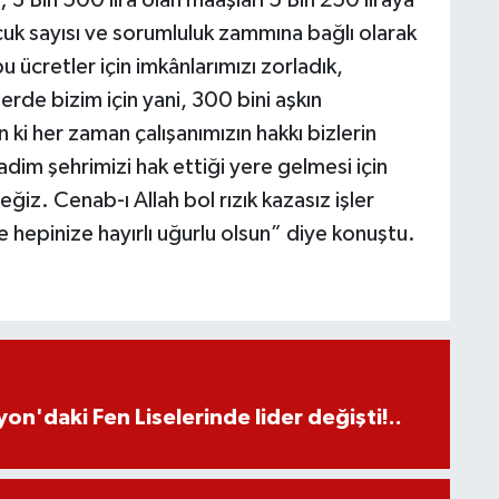
uk sayısı ve sorumluluk zammına bağlı olarak
u ücretler için imkânlarımızı zorladık,
lerde bizim için yani, 300 bini aşkın
n ki her zaman çalışanımızın hakkı bizlerin
m şehrimizi hak ettiği yere gelmesi için
iz. Cenab-ı Allah bol rızık kazasız işler
ve hepinize hayırlı uğurlu olsun” diye konuştu.
on'daki Fen Liselerinde lider değişti!..