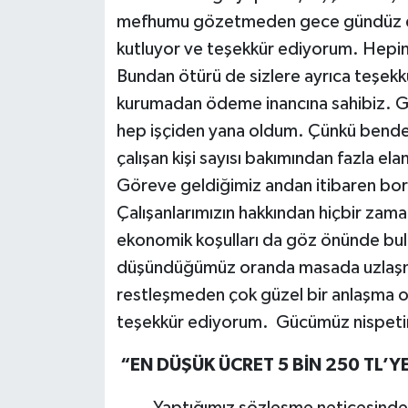
mefhumu gözetmeden gece gündüz dem
kutluyor ve teşekkür ediyorum. Hepiniz
Bundan ötürü de sizlere ayrıca teşekkür
kurumadan ödeme inancına sahibiz. Ge
hep işçiden yana oldum. Çünkü bende i
çalışan kişi sayısı bakımından fazla el
Göreve geldiğimiz andan itibaren bor
Çalışanlarımızın hakkından hiçbir zam
ekonomik koşulları da göz önünde bu
düşündüğümüz oranda masada uzlaşma
restleşmeden çok güzel bir anlaşma o
teşekkür ediyorum. Gücümüz nispetin
“EN DÜŞÜK ÜCRET 5 BİN 250 TL’YE
Yaptığımız sözleşme neticesinde; 3 B