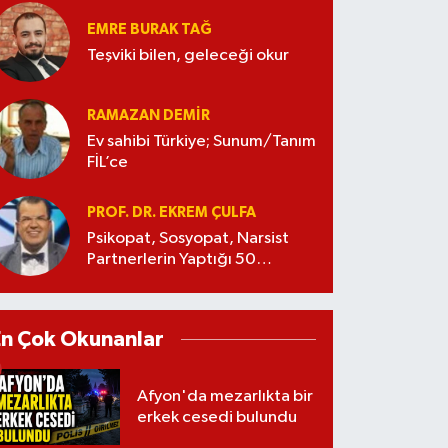
EMRE BURAK TAĞ
Teşviki bilen, geleceği okur
RAMAZAN DEMİR
Ev sahibi Türkiye; Sunum/Tanım
FİL’ce
PROF. DR. EKREM ÇULFA
Psikopat, Sosyopat, Narsist
Partnerlerin Yaptığı 50
Manipülasyon
En Çok Okunanlar
Afyon'da mezarlıkta bir
erkek cesedi bulundu