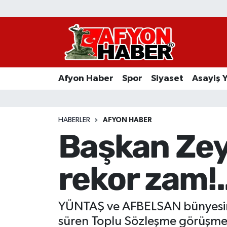
Afyon Haber
Siyaset
Afyon Haber
Spor
Siyaset
Asayiş 
Spor
Asayiş Yaşam
HABERLER
AFYON HABER
Başkan Zeyb
Sağlık
rekor zam!.
Eğitim
Sivil Toplum
YÜNTAŞ ve AFBELSAN bünyesinde 
Ekonomi
süren Toplu Sözleşme görüşmeler