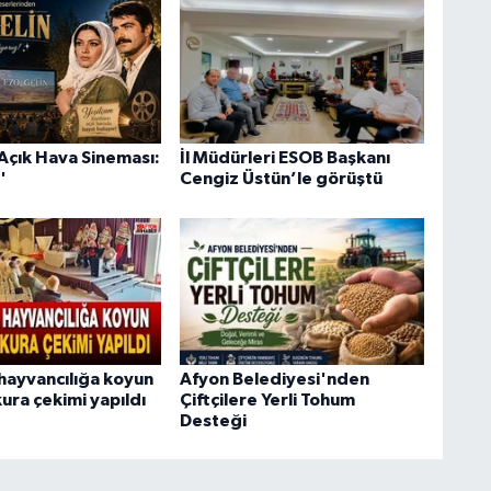
Açık Hava Sineması:
İl Müdürleri ESOB Başkanı
'
Cengiz Üstün’le görüştü
hayvancılığa koyun
Afyon Belediyesi'nden
ura çekimi yapıldı
Çiftçilere Yerli Tohum
Desteği