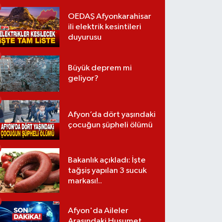
OEDAŞ Afyonkarahisar
ili elektrik kesintileri
duyurusu
Büyük deprem mi
geliyor?
Afyon’da dört yaşındaki
çocuğun şüpheli ölümü
Bakanlık açıkladı: İşte
tağşiş yapılan 3 sucuk
markası!..
Afyon'da Aileler
Arasındaki Husumet