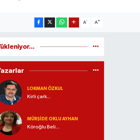
-
+
A
A
ükleniyor...
Yazarlar
LOKMAN ÖZKUL
Kirli çark...
MÜRŞIDE OKLU AYHAN
Köroğlu Beli...