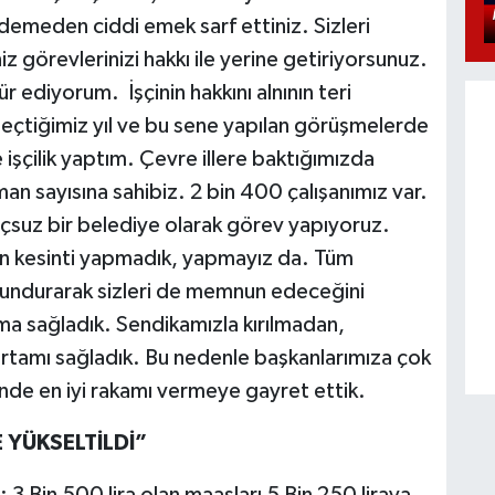
eden ciddi emek sarf ettiniz. Sizleri
 görevlerinizi hakkı ile yerine getiriyorsunuz.
 ediyorum. İşçinin hakkını alnının teri
çtiğimiz yıl ve bu sene yapılan görüşmelerde
şçilik yaptım. Çevre illere baktığımızda
aman sayısına sahibiz. 2 bin 400 çalışanımız var.
çsuz bir belediye olarak görev yapıyoruz.
an kesinti yapmadık, yapmayız da. Tüm
lundurarak sizleri de memnun edeceğini
 sağladık. Sendikamızla kırılmadan,
rtamı sağladık. Bu nedenle başkanlarımıza çok
de en iyi rakamı vermeye gayret ettik.
 YÜKSELTİLDİ”
in 500 lira olan maaşları 5 Bin 250 liraya