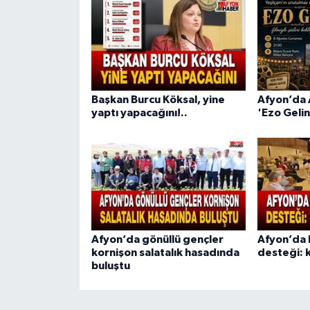
Başkan Burcu Köksal, yine
Afyon’da 
yaptı yapacağını!..
'Ezo Gelin
Afyon’da gönüllü gençler
Afyon’da 
kornişon salatalık hasadında
desteği: k
buluştu