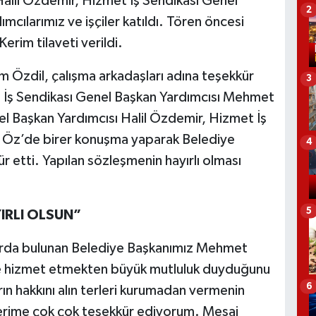
Halil Özdemir, Hizmet İş Sendikası Genel
2
mcılarımız ve işçiler katıldı. Tören öncesi
erim tilaveti verildi.
m Özdil, çalışma arkadaşları adına teşekkür
3
 İş Sendikası Genel Başkan Yardımcısı Mehmet
el Başkan Yardımcısı Halil Özdemir, Hizmet İş
n Öz’de birer konuşma yaparak Belediye
4
etti. Yapılan sözleşmenin hayırlı olması
5
IRLI OLSUN”
da bulunan Belediye Başkanımız Mehmet
e hizmet etmekten büyük mutluluk duyduğunu
6
ın hakkını alın terleri kurumadan vermenin
erime çok çok teşekkür ediyorum. Mesai