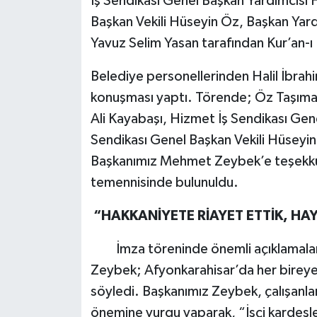
İş Sendikası Genel Başkan Yardımcısı 
Başkan Vekili Hüseyin Öz, Başkan Yardı
Yavuz Selim Yasan tarafından Kur’an-ı K
Belediye personellerinden Halil İbrahi
konuşması yaptı. Törende; Öz Taşıma
Ali Kayabaşı, Hizmet İş Sendikası Gen
Sendikası Genel Başkan Vekili Hüseyi
Başkanımız Mehmet Zeybek’e teşekkür 
temennisinde bulunuldu.
“HAKKANİYETE RİAYET ETTİK, HAY
İmza töreninde önemli açıklamalar
Zeybek; Afyonkarahisar’da her birey
söyledi. Başkanımız Zeybek, çalışanlar
önemine vurgu yaparak, “İşçi kardeşl