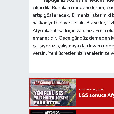
çıkardık. Bu rakam medeni durum, çoc
artış gösterecek. Bilmenizi isterim ki b
hakkaniyete riayet ettik. Biz sizler, siz
Afyonkarahisarlı için varsınız. Emin olu
emanetidir. Gece gündüz demeden kadi
çalışıyoruz, çalışmaya da devam edeceğ
versin. Yeni ücretleriniz hanelerinize 
EDITÖRÜN SEÇTIĞI
LGS sonucu Afy