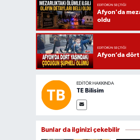
EDITÖRÜN SEÇTIĞI
Afyon'da mezarl
oldu
EDITÖRÜN SEÇTIĞI
Afyon’da dört
EDITÖR HAKKINDA
TE Bilisim
Bunlar da ilginizi çekebilir