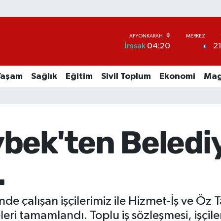
2
İmsak
04:20
Yaşam
Sağlık
Eğitim
Sivil Toplum
Ekonomi
Mag
ek'ten Belediye
.
çalışan işçilerimiz ile Hizmet-İş ve Öz T
i tamamlandı. Toplu iş sözleşmesi, işçile