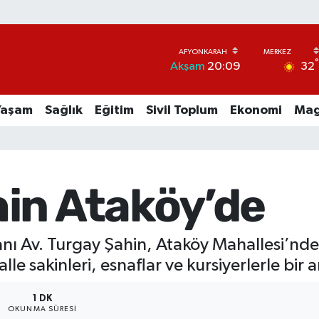
32
Akşam
20:09
Yaşam
Sağlık
Eğitim
Sivil Toplum
Ekonomi
Mag
in Ataköy’de
anı Av. Turgay Şahin, Ataköy Mahallesi’nd
lle sakinleri, esnaflar ve kursiyerlerle bir 
1 DK
OKUNMA SÜRESI