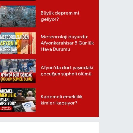
Büyük deprem mi
geliyor?
Meteoroloji duyurdu:
Afyonkarahisar 5 Günlük
Hava Durumu
Afyon’da dört yaşındaki
çocuğun şüpheli ölümü
Kademeli emeklilik
kimleri kapsıyor?