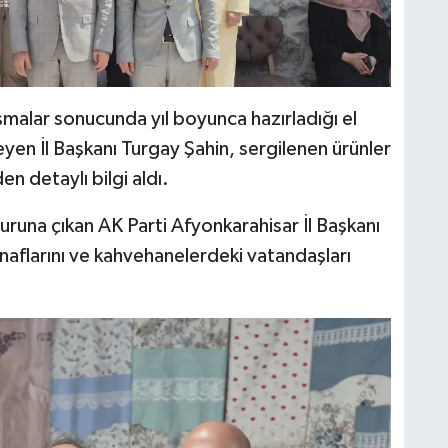
ışmalar sonucunda yıl boyunca hazırladığı el
eyen İl Başkanı Turgay Şahin, sergilenen ürünler
en detaylı bilgi aldı.
runa çıkan AK Parti Afyonkarahisar İl Başkanı
naflarını ve kahvehanelerdeki vatandaşları