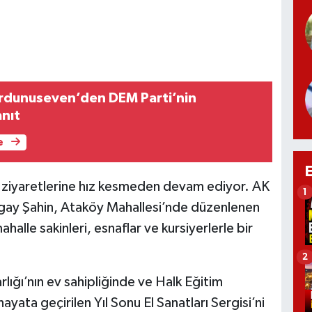
Yurdunuseven’den DEM Parti’nin
nıt
e
e ziyaretlerine hız kesmeden devam ediyor. AK
1
urgay Şahin, Ataköy Mahallesi’nde düzenlenen
mahalle sakinleri, esnaflar ve kursiyerlerle bir
2
ığı’nın ev sahipliğinde ve Halk Eğitim
ata geçirilen Yıl Sonu El Sanatları Sergisi’ni