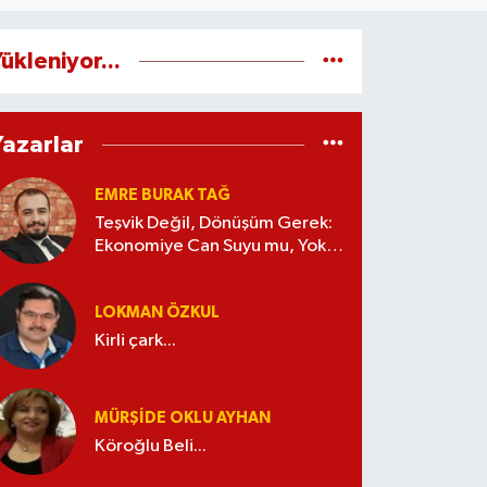
ükleniyor...
Yazarlar
EMRE BURAK TAĞ
Teşvik Değil, Dönüşüm Gerek:
Ekonomiye Can Suyu mu, Yoksa
Kaynak İsrafı mı?
LOKMAN ÖZKUL
Kirli çark...
MÜRŞIDE OKLU AYHAN
Köroğlu Beli...