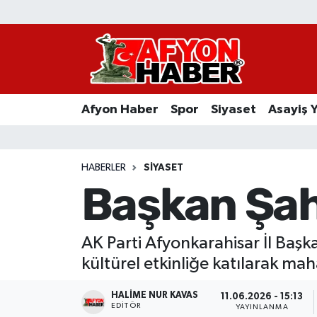
Afyon Haber
Siyaset
Afyon Haber
Spor
Siyaset
Asayiş 
Spor
Asayiş Yaşam
HABERLER
SIYASET
Başkan Şah
Sağlık
Eğitim
AK Parti Afyonkarahisar İl Başk
kültürel etkinliğe katılarak maha
Sivil Toplum
HALIME NUR KAVAS
11.06.2026 - 15:13
Ekonomi
EDITÖR
YAYINLANMA