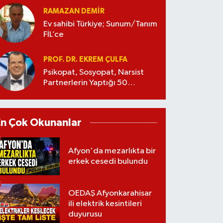
RAMAZAN DEMİR
Ev sahibi Türkiye; Sunum/Tanım
FİL’ce
PROF. DR. EKREM ÇULFA
Psikopat, Sosyopat, Narsist
Partnerlerin Yaptığı 50
Manipülasyon
En Çok Okunanlar
Afyon'da mezarlıkta bir
erkek cesedi bulundu
OEDAŞ Afyonkarahisar
ili elektrik kesintileri
duyurusu