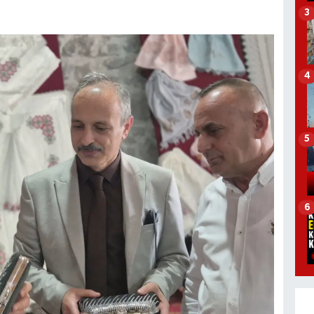
3
4
5
6