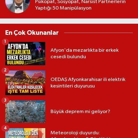
Psikopat, Sosyopat, Narsist Partnerlerin
Yaptığı 50 Manipülasyon
En Çok Okunanlar
1
Afyon'da mezarlıkta bir erkek
cesedi bulundu
2
OEDAŞ Afyonkarahisar ili elektrik
kesintileri duyurusu
3
Büyük deprem mi geliyor?
4
Meteoroloji duyurdu: