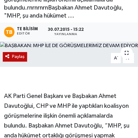
bulundu.rnrnrnrnBaşbakan Ahmet Davutoğlu,
Magazin
"MHP, şu anda hükümet ...
Etkinlikler
TE BILISIM
30.07.2015 - 15:22
EDITÖR
YAYINLANMA
Paylaş
-
+
A
A
AK Parti Genel Başkanı ve Başbakan Ahmet
Davutoğlui, CHP ve MHP ile yaptıkları koalisyon
görüşmelerine ilişkin önemli açıklamalarda
bulundu. Başbakan Ahmet Davutoğlu, “MHP, şu
anda hükümet ortaklığı görüşmesi yapmak