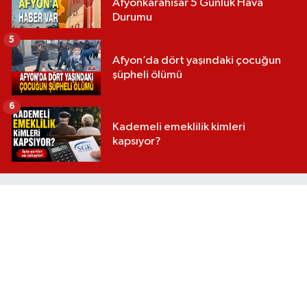
Afyonkarahisar 5 Günlük Hava
Durumu
5
Afyon’da dört yaşındaki çocuğun
şüpheli ölümü
6
Kademeli emeklilik kimleri
kapsıyor?