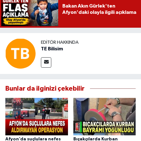
Bakan Akın Gürlek'ten
Afyon'daki olayla ilgili açıklama
EDITÖR HAKKINDA
TE Bilisim
Bunlar da ilginizi çekebilir
Afyon’da suçlulara nefes
Bıçakçılarda Kurban