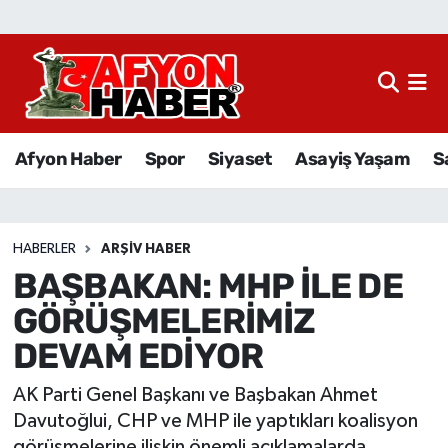
Afyon Haber
Siyaset
Afyon Haber
Spor
Siyaset
Asayiş Yaşam
S
Spor
Asayiş Yaşam
HABERLER
ARŞIV HABER
BAŞBAKAN: MHP İLE DE
Sağlık
GÖRÜŞMELERİMİZ
Eğitim
DEVAM EDİYOR
Sivil Toplum
AK Parti Genel Başkanı ve Başbakan Ahmet
Davutoğlui, CHP ve MHP ile yaptıkları koalisyon
Ekonomi
görüşmelerine ilişkin önemli açıklamalarda