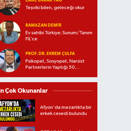
EMRE BURAK TAĞ
Teşviki bilen, geleceği okur
RAMAZAN DEMİR
Ev sahibi Türkiye; Sunum/Tanım
FİL’ce
PROF. DR. EKREM ÇULFA
Psikopat, Sosyopat, Narsist
Partnerlerin Yaptığı 50
Manipülasyon
En Çok Okunanlar
Afyon'da mezarlıkta bir
erkek cesedi bulundu