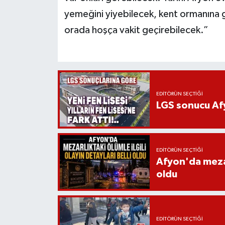
yemeğini yiyebilecek, kent ormanına g
orada hoşça vakit geçirebilecek.”
EDITÖRÜN SEÇTIĞI
LGS sonucu Afy
EDITÖRÜN SEÇTIĞI
Afyon'da mezarl
oldu
EDITÖRÜN SEÇTIĞI