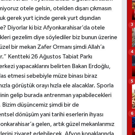
miyoruz otele gelsin, otelden dışarı çıkmasın
uk gerek yurt içinde gerek yurt dışından
3
e? Diyorlar ki biz Afyonkarahisar’da otele
likleri gezelim diye söylediler biz bunun üzerine
güzel bir mekan Zafer Ormanı şimdi Allah’a
4
r.” Kentteki 26 Ağustos Tabiat Parkı
erkezi yapacaklarını belirten Bakan Erdoğlu,
flas etmesi sebebiyle müze binası biraz
5
zla görüştük orayı hızla ele alacaklar. Sporla
erinin gelip burada antrenman yapabilecekleri
. Bizim düşüncemiz şimdi bir de
ntsel dönüşüm yani tarihi eserlerin ihyası
6
fyonkarahisar’a gelen, artık güzel mekanlarımız
vlerini ziyaret edebilecek, Afyon konaklarında