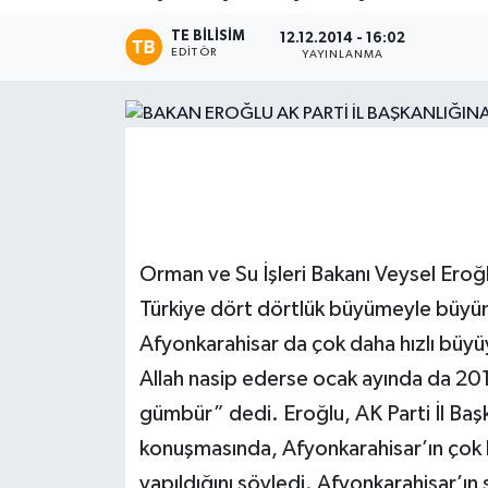
TE BILISIM
Magazin
12.12.2014 - 16:02
EDITÖR
YAYINLANMA
Etkinlikler
Orman ve Su İşleri Bakanı Veysel Ero
Türkiye dört dörtlük büyümeyle büyü
Afyonkarahisar da çok daha hızlı büyü
Allah nasip ederse ocak ayında da 20
gümbür” dedi. Eroğlu, AK Parti İl Başk
konuşmasında, Afyonkarahisar’ın çok b
yapıldığını söyledi. Afyonkarahisar’ı