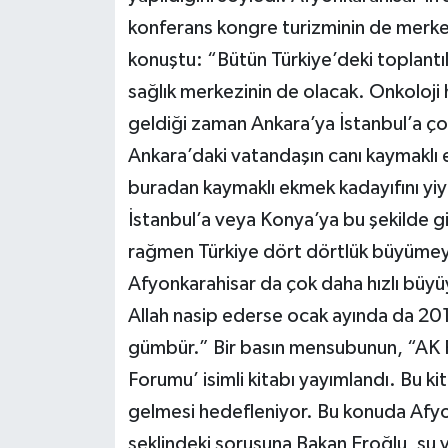
konferans kongre turizminin de merkez
konuştu: “Bütün Türkiye’deki toplantılar
sağlık merkezinin de olacak. Onkoloji h
geldiği zaman Ankara’ya İstanbul’a ço
Ankara’daki vatandaşın canı kaymaklı e
buradan kaymaklı ekmek kadayıfını yi
İstanbul’a veya Konya’ya bu şekilde 
rağmen Türkiye dört dörtlük büyümey
Afyonkarahisar da çok daha hızlı büyü
Allah nasip ederse ocak ayında da 20
gümbür.” Bir basın mensubunun, “AK P
Forumu’ isimli kitabı yayımlandı. Bu ki
gelmesi hedefleniyor. Bu konuda Afyo
şeklindeki sorusuna Bakan Eroğlu, şu y