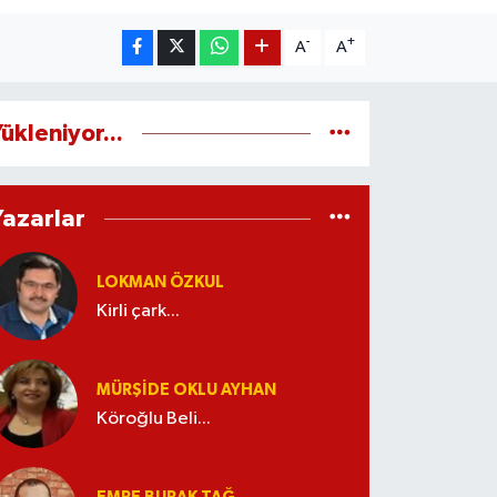
-
+
A
A
ükleniyor...
Yazarlar
LOKMAN ÖZKUL
Kirli çark...
MÜRŞIDE OKLU AYHAN
Köroğlu Beli...