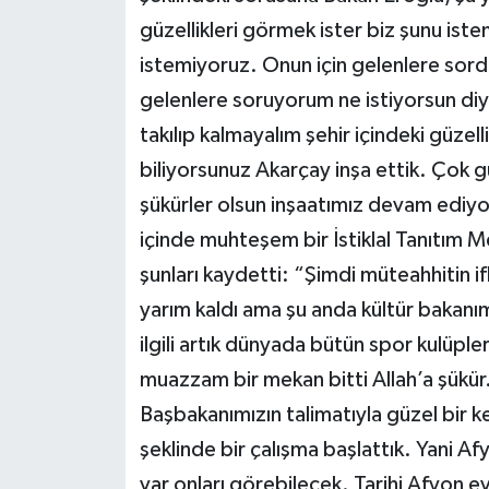
güzellikleri görmek ister biz şunu iste
istemiyoruz. Onun için gelenlere sord
gelenlere soruyorum ne istiyorsun diy
takılıp kalmayalım şehir içindeki güzel
biliyorsunuz Akarçay inşa ettik. Çok 
şükürler olsun inşaatımız devam ediyo
içinde muhteşem bir İstiklal Tanıtım M
şunları kaydetti: “Şimdi müteahhitin i
yarım kaldı ama şu anda kültür bakanımı
ilgili artık dünyada bütün spor kulüpl
muazzam bir mekan bitti Allah’a şükür
Başbakanımızın talimatıyla güzel bir ke
şeklinde bir çalışma başlattık. Yani A
var onları görebilecek. Tarihi Afyon e