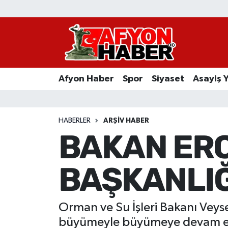
Afyon Haber
Siyaset
Afyon Haber
Spor
Siyaset
Asayiş 
Spor
Asayiş Yaşam
HABERLER
ARŞIV HABER
BAKAN ERO
Sağlık
BAŞKANLIĞ
Eğitim
Sivil Toplum
Orman ve Su İşleri Bakanı Veys
Ekonomi
büyümeyle büyümeye devam ediy