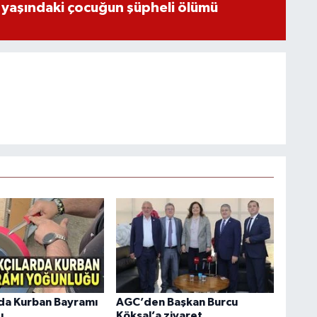
 yaşındaki çocuğun şüpheli ölümü
rda Kurban Bayramı
AGC’den Başkan Burcu
u
Köksal’a ziyaret