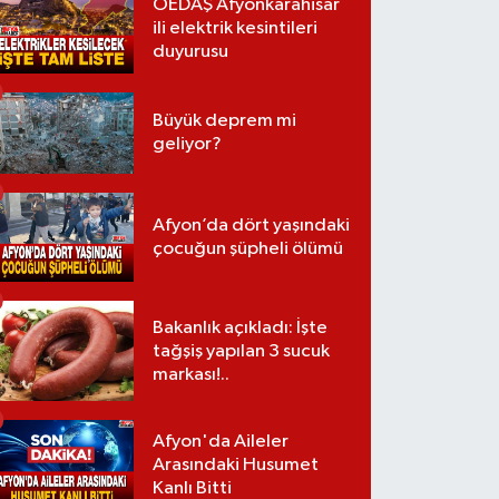
OEDAŞ Afyonkarahisar
ili elektrik kesintileri
duyurusu
Büyük deprem mi
geliyor?
Afyon’da dört yaşındaki
çocuğun şüpheli ölümü
Bakanlık açıkladı: İşte
tağşiş yapılan 3 sucuk
markası!..
Afyon'da Aileler
Arasındaki Husumet
Kanlı Bitti