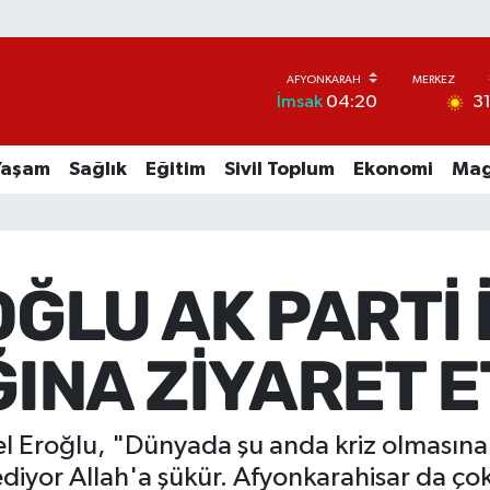
3
İmsak
04:20
Yaşam
Sağlık
Eğitim
Sivil Toplum
Ekonomi
Mag
ĞLU AK PARTİ 
INA ZİYARET E
el Eroğlu, "Dünyada şu anda kriz olmasına
or Allah'a şükür. Afyonkarahisar da çok 