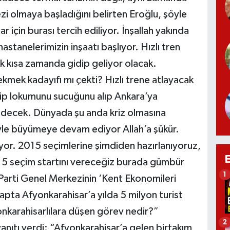
i olmaya başladığını belirten Eroğlu, şöyle
 için burası tercih ediliyor. İnşallah yakında
astanelerimizin inşaatı başlıyor. Hızlı tren
k kısa zamanda gidip geliyor olacak.
kmek kadayıfı mı çekti? Hızlı trene atlayacak
yip lokumunu sucuğunu alıp Ankara’ya
gidecek. Dünyada şu anda kriz olmasına
le büyümeye devam ediyor Allah’a şükür.
yor. 2015 seçimlerine şimdiden hazırlanıyoruz,
15 seçim startını vereceğiz burada gümbür
1
arti Genel Merkezinin ‘Kent Ekonomileri
tapta Afyonkarahisar’a yılda 5 milyon turist
nkarahisarlılara düşen görev nedir?”
2
anıtı verdi: “Afyonkarahisar’a gelen birtakım