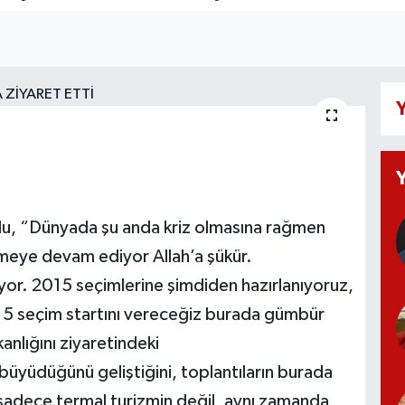
Y
ğlu, “Dünyada şu anda kriz olmasına rağmen
meye devam ediyor Allah’a şükür.
yor. 2015 seçimlerine şimdiden hazırlanıyoruz,
15 seçim startını vereceğiz burada gümbür
anlığını ziyaretindeki
üyüdüğünü geliştiğini, toplantıların burada
n sadece termal turizmin değil, aynı zamanda