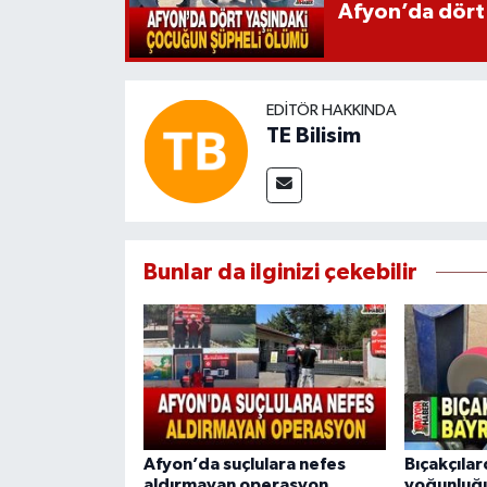
Afyon’da dört
EDITÖR HAKKINDA
TE Bilisim
Bunlar da ilginizi çekebilir
Afyon’da suçlulara nefes
Bıçakçıla
aldırmayan operasyon
yoğunluğ