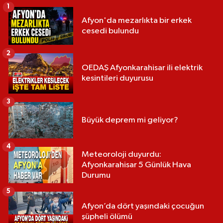
1
Afyon'da mezarlıkta bir erkek
cesedi bulundu
2
OEDAŞ Afyonkarahisar ili elektrik
kesintileri duyurusu
3
Büyük deprem mi geliyor?
4
Meteoroloji duyurdu:
Afyonkarahisar 5 Günlük Hava
Durumu
5
Afyon’da dört yaşındaki çocuğun
şüpheli ölümü