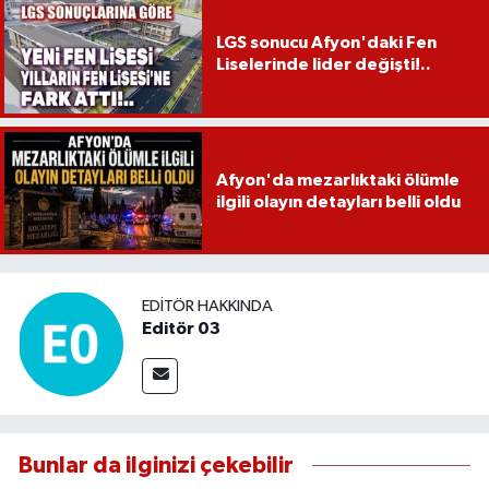
LGS sonucu Afyon'daki Fen
Liselerinde lider değişti!..
Afyon'da mezarlıktaki ölümle
ilgili olayın detayları belli oldu
EDITÖR HAKKINDA
Editör 03
Bunlar da ilginizi çekebilir