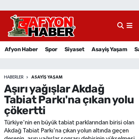
Afyon Haber
Siyaset
Afyon Haber
Spor
Siyaset
Asayiş Yaşam
S
Spor
Asayiş Yaşam
HABERLER
ASAYIŞ YAŞAM
Aşırı yağışlar Akdağ
Sağlık
Tabiat Parkı'na çıkan yolu
Eğitim
çökertti
Sivil Toplum
Türkiye'nin en büyük tabiat parklarından birisi olan
Akdağ Tabiat Parkı'na çıkan yolun altında geçen
Ekonomi
derenin, aşırı yağışlar sonrası debisinin yükselmesi