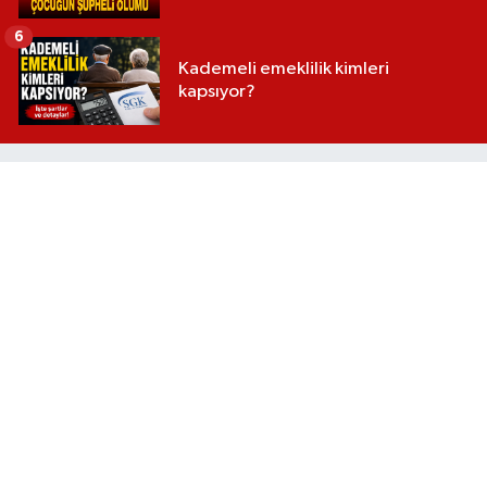
6
Kademeli emeklilik kimleri
kapsıyor?