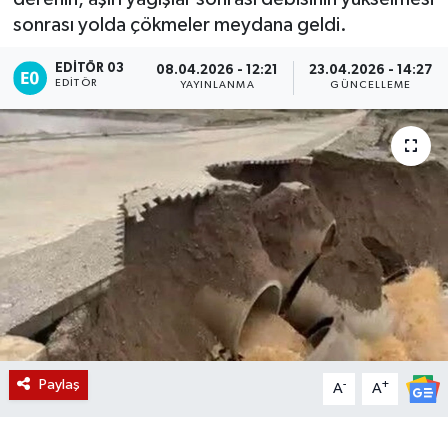
sonrası yolda çökmeler meydana geldi.
Magazin
EDITÖR 03
08.04.2026 - 12:21
23.04.2026 - 14:27
EDITÖR
Etkinlikler
YAYINLANMA
GÜNCELLEME
Paylaş
-
+
A
A