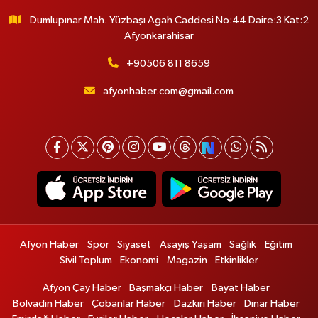
Dumlupınar Mah. Yüzbaşı Agah Caddesi No:44 Daire:3 Kat:2
Afyonkarahisar
+90506 811 8659
afyonhaber.com@gmail.com
Afyon Haber
Spor
Siyaset
Asayiş Yaşam
Sağlık
Eğitim
Sivil Toplum
Ekonomi
Magazin
Etkinlikler
Afyon Çay Haber
Başmakçı Haber
Bayat Haber
Bolvadin Haber
Çobanlar Haber
Dazkırı Haber
Dinar Haber