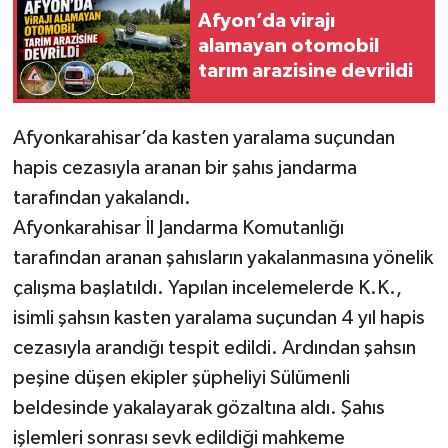
Afyon’da virajı
alamayan otomobil
tarım arazisine devrildi
Afyonkarahisar’da kasten yaralama suçundan
hapis cezasıyla aranan bir şahıs jandarma
tarafından yakalandı.
Afyonkarahisar İl Jandarma Komutanlığı
tarafından aranan şahısların yakalanmasına yönelik
çalışma başlatıldı. Yapılan incelemelerde K.K.,
isimli şahsın kasten yaralama suçundan 4 yıl hapis
cezasıyla arandığı tespit edildi. Ardından şahsın
peşine düşen ekipler şüpheliyi Sülümenli
beldesinde yakalayarak gözaltına aldı. Şahıs
işlemleri sonrası sevk edildiği mahkeme