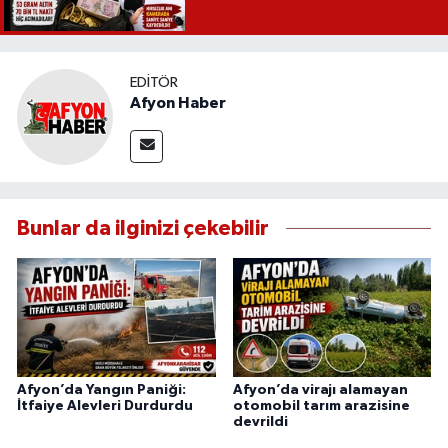
EDITÖR
Afyon Haber
Bunlar da ilginizi çekebilir
Afyon’da Yangın Paniği:
Afyon’da virajı alamayan
İtfaiye Alevleri Durdurdu
otomobil tarım arazisine
devrildi