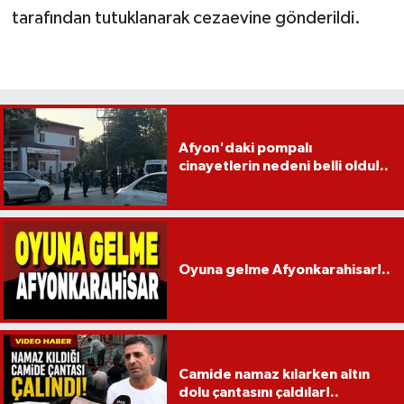
tarafından tutuklanarak cezaevine gönderildi.
Afyon'daki pompalı
cinayetlerin nedeni belli oldu!..
Oyuna gelme Afyonkarahisar!..
Camide namaz kılarken altın
dolu çantasını çaldılar!..