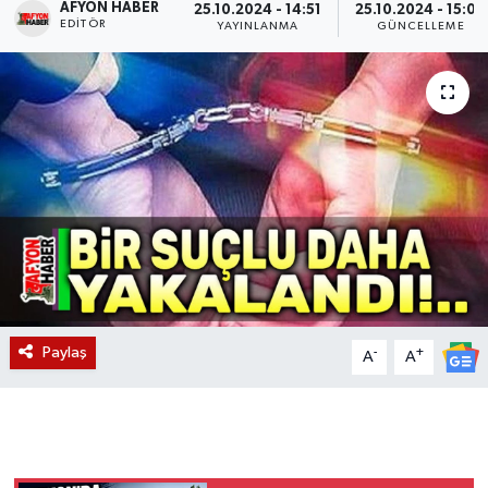
AFYON HABER
25.10.2024 - 14:51
25.10.2024 - 15:00
EDITÖR
YAYINLANMA
GÜNCELLEME
Magazin
Etkinlikler
Paylaş
-
+
A
A