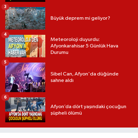
3
Büyük deprem mi geliyor?
4
Meteoroloji duyurdu:
Afyonkarahisar 5 Günlük Hava
Durumu
5
Sibel Can, Afyon'da düğünde
sahne aldı
6
Afyon’da dört yaşındaki çocuğun
şüpheli ölümü