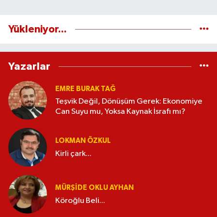
Yükleniyor...
Yazarlar
EMRE BURAK TAĞ
Teşvik Değil, Dönüşüm Gerek: Ekonomiye
Can Suyu mu, Yoksa Kaynak İsrafı mı?
LOKMAN ÖZKUL
Kirli çark...
MÜRŞIDE OKLU AYHAN
Köroğlu Beli...