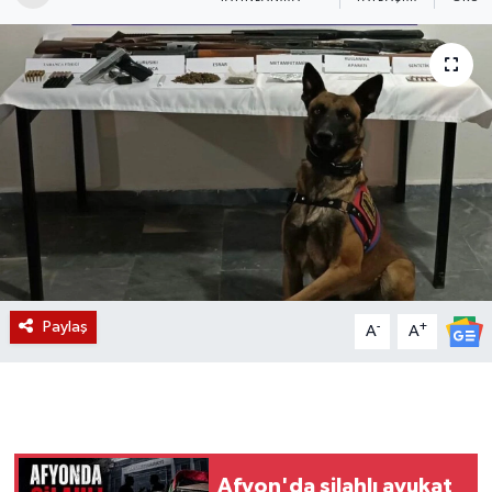
Magazin
Etkinlikler
Paylaş
-
+
A
A
Afyon'da silahlı avukat