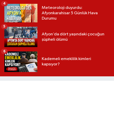
4
Meteoroloji duyurdu:
Afyonkarahisar 5 Günlük Hava
Durumu
5
Afyon’da dört yaşındaki çocuğun
şüpheli ölümü
6
Kademeli emeklilik kimleri
kapsıyor?