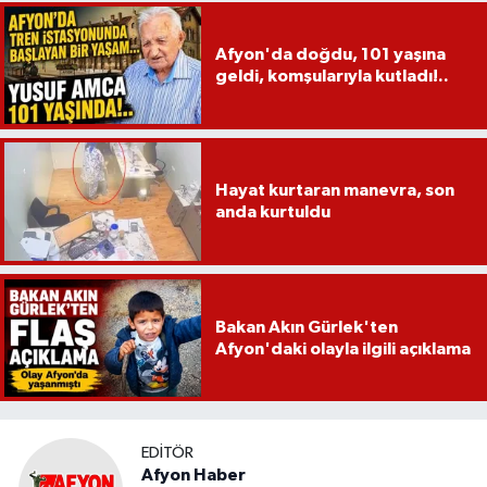
Afyon'da doğdu, 101 yaşına
geldi, komşularıyla kutladı!..
Hayat kurtaran manevra, son
anda kurtuldu
Bakan Akın Gürlek'ten
Afyon'daki olayla ilgili açıklama
EDITÖR
Afyon Haber