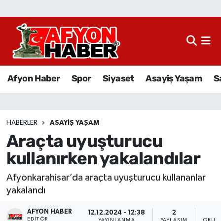
Afyon Haber
Siyaset
Afyon Haber
Spor
Siyaset
Asayiş Yaşam
S
Spor
Asayiş Yaşam
HABERLER
ASAYIŞ YAŞAM
Araçta uyuşturucu
Sağlık
kullanırken yakalandılar
Eğitim
Afyonkarahisar’da araçta uyuşturucu kullananlar
Sivil Toplum
yakalandı
AFYON HABER
Ekonomi
12.12.2024 - 12:38
2
EDITÖR
YAYINLANMA
PAYLAŞIM
OKUNM