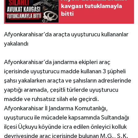
kavgası tutuklamayla
bitti
Afyonkarahisar’da araçta uyuşturucu kullananlar
yakalandı
Afyonkarahisar’da jandarma ekipleri araç
içerisinde uyuşturucu madde kullanan 3 şüpheli
şahsı yakalarken araçta ve şahısların adreslerinde
yaptığı aramada, çeşitli türlerde uyuşturucu
madde ve ruhsatsız silah ele geçirdi.
Afyonkarahisar İl Jandarma Komutanlığı,
uyuşturucu ile mücadele kapsamında Sultandağı
ilçesi Üçkuyu köyünde icra edilen önleyici kolluk
devriyesinde araç içerisinde bulunan M.G., S.K.