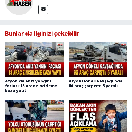
Bunlar da ilginizi çekebilir
Afyon’da anız yangını
Afyon Döneli Kavşağı’nda
faciası: 13 araç zincirleme
iki araç çarpıştı: 5 yaralı
kaza yaptı