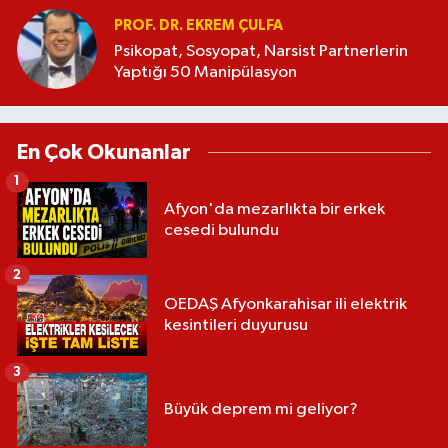
PROF. DR. EKREM ÇULFA
Psikopat, Sosyopat, Narsist Partnerlerin
Yaptığı 50 Manipülasyon
En Çok Okunanlar
1
Afyon'da mezarlıkta bir erkek
cesedi bulundu
2
OEDAŞ Afyonkarahisar ili elektrik
kesintileri duyurusu
3
Büyük deprem mi geliyor?