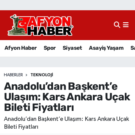
Afyon Haber
Siyaset
Afyon Haber
Spor
Siyaset
Asayiş Yaşam
S
Spor
Asayiş Yaşam
HABERLER
TEKNOLOJI
Anadolu’dan Başkent’e
Sağlık
Ulaşım: Kars Ankara Uçak
Eğitim
Bileti Fiyatları
Sivil Toplum
Anadolu’dan Başkent’e Ulaşım: Kars Ankara Uçak
Bileti Fiyatları
Ekonomi