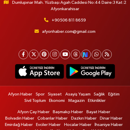
Dumlupınar Mah. Yüzbaşı Agah Caddesi No:44 Daire:3 Kat:2
Afyonkarahisar
+90506 811 8659
afyonhaber.com@gmail.com
Afyon Haber
Spor
Siyaset
Asayiş Yaşam
Sağlık
Eğitim
Sivil Toplum
Ekonomi
Magazin
Etkinlikler
Afyon Çay Haber
Başmakçı Haber
Bayat Haber
Bolvadin Haber
Çobanlar Haber
Dazkırı Haber
Dinar Haber
Emirdağ Haber
Evciler Haber
Hocalar Haber
İhsaniye Haber