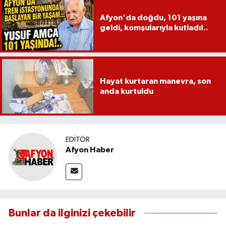
Afyon'da doğdu, 101 yaşına
geldi, komşularıyla kutladı!..
Hayat kurtaran manevra, son
anda kurtuldu
EDITÖR
Afyon Haber
Bunlar da ilginizi çekebilir