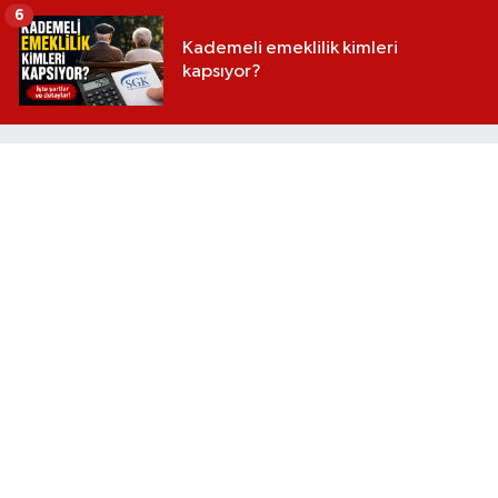
6
Kademeli emeklilik kimleri
kapsıyor?