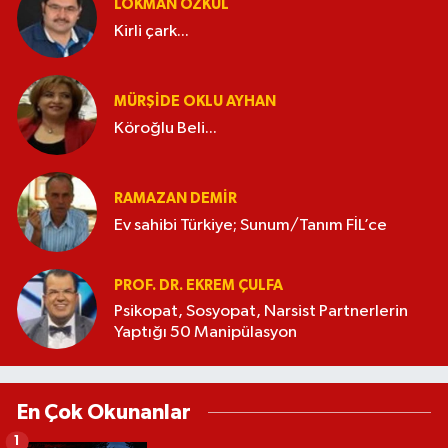
LOKMAN ÖZKUL
Kirli çark...
MÜRŞIDE OKLU AYHAN
Köroğlu Beli...
RAMAZAN DEMİR
Ev sahibi Türkiye; Sunum/Tanım FİL’ce
PROF. DR. EKREM ÇULFA
Psikopat, Sosyopat, Narsist Partnerlerin
Yaptığı 50 Manipülasyon
En Çok Okunanlar
1