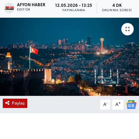
AFYON HABER
12.05.2026 - 13:25
4 DK
EDITÖR
Magazin
YAYINLANMA
OKUNMA SÜRESI
Etkinlikler
Paylaş
-
+
A
A