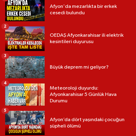
Afyon'da mezarlıkta bir erkek
cesedi bulundu
2
OEDAŞ Afyonkarahisar ili elektrik
kesintileri duyurusu
3
Büyük deprem mi geliyor?
4
Meteoroloji duyurdu:
Afyonkarahisar 5 Günlük Hava
Durumu
5
Afyon’da dört yaşındaki çocuğun
şüpheli ölümü