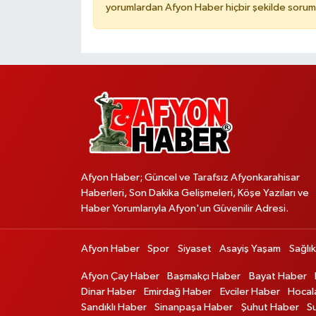
yorumlardan Afyon Haber hiçbir şekilde sorum
Afyon Haber; Güncel ve Tarafsız Afyonkarahisar
Haberleri, Son Dakika Gelişmeleri, Köşe Yazıları ve
Haber Yorumlarıyla Afyon'un Güvenilir Adresi.
Afyon Haber
Spor
Siyaset
Asayiş Yaşam
Sağlık
Afyon Çay Haber
Başmakçı Haber
Bayat Haber
Dinar Haber
Emirdağ Haber
Evciler Haber
Hocal
Sandıklı Haber
Sinanpaşa Haber
Şuhut Haber
S