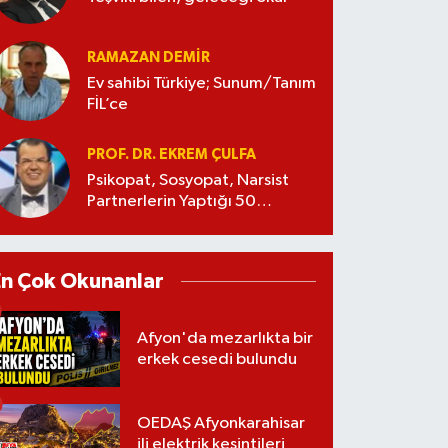
RAMAZAN DEMİR
Ev sahibi Türkiye; Sunum/Tanım
FİL’ce
PROF. DR. EKREM ÇULFA
Psikopat, Sosyopat, Narsist
Partnerlerin Yaptığı 50
Manipülasyon
En Çok Okunanlar
Afyon'da mezarlıkta bir
erkek cesedi bulundu
OEDAŞ Afyonkarahisar
ili elektrik kesintileri