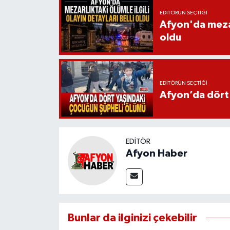
EDITÖRÜN SEÇTIĞI
Afyon'da mezarl
oldu
EDITÖRÜN SEÇTIĞI
Afyon’da dört
EDITÖR
Afyon Haber
Bunlar da ilginizi çekebilir