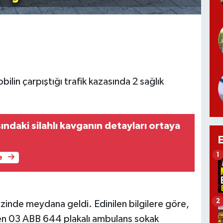
lin çarpıştığı trafik kazasında 2 sağlık
ındaki silahlı kavganın detayları ortaya
1
e
2
zinde meydana geldi. Edinilen bilgilere göre,
en 03 ABB 644 plakalı ambulans sokak