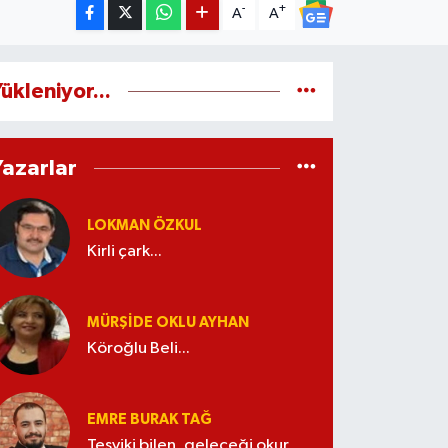
-
+
A
A
ükleniyor...
Yazarlar
LOKMAN ÖZKUL
Kirli çark...
MÜRŞIDE OKLU AYHAN
Köroğlu Beli...
EMRE BURAK TAĞ
Teşviki bilen, geleceği okur