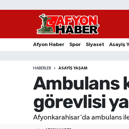
Afyon Haber
Siyaset
Afyon Haber
Spor
Siyaset
Asayiş 
Spor
Asayiş Yaşam
HABERLER
ASAYIŞ YAŞAM
Ambulans ka
Sağlık
görevlisi y
Eğitim
Sivil Toplum
Afyonkarahisar’da ambulans ile 
Ekonomi