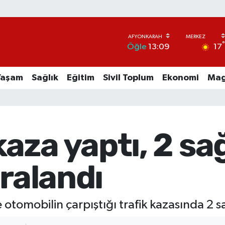
17
Öğle
13:09
Yaşam
Sağlık
Eğitim
Sivil Toplum
Ekonomi
Mag
za yaptı, 2 sağ
aralandı
otomobilin çarpıştığı trafik kazasında 2 sa