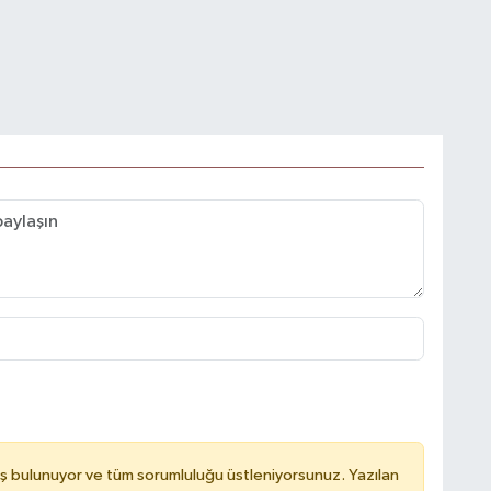
ş bulunuyor ve tüm sorumluluğu üstleniyorsunuz. Yazılan