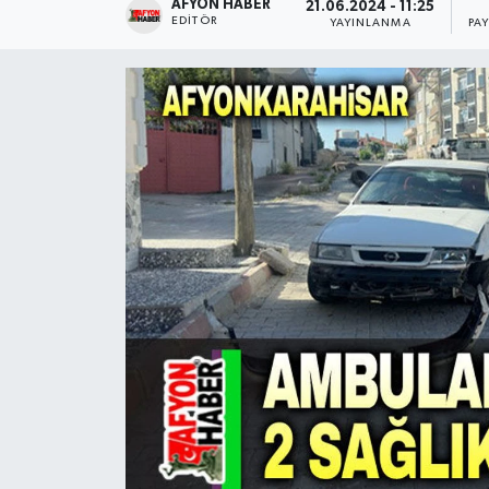
AFYON HABER
21.06.2024 - 11:25
EDITÖR
YAYINLANMA
PA
Magazin
Etkinlikler