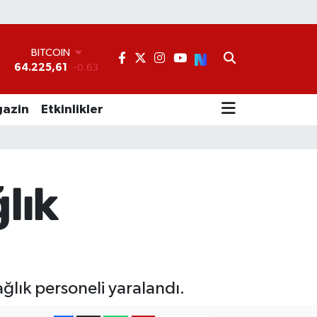
BITCOIN
64.225,61
-0.63
DOLAR
°
47,7143
0.16
EURO
55,0317
-0.02
azin
Etkinlikler
STERLİN
64,2463
0.07
GRAM ALTIN
6510.40
0.45
BİST100
lık
13.799
70
ğlık personeli yaralandı.