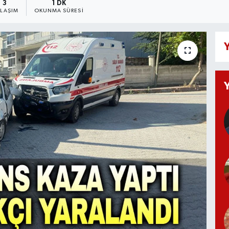
3
1 DK
YLAŞIM
OKUNMA SÜRESI
Y