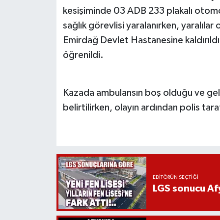
kesişiminde 03 ADB 233 plakalı otomo
sağlık görevlisi yaralanırken, yaralılar
Emirdağ Devlet Hastanesine kaldırıldı. 
öğrenildi.
Kazada ambulansın boş olduğu ve gelen
belirtilirken, olayın ardından polis tar
EDITÖRÜN SEÇTIĞI
LGS sonucu Afy