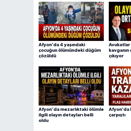
Afyon’da 4 yaşındaki
Avukatlar 
çocuğun ölümündeki düğüm
kavganın 
çözüldü
çıkıyor
Afyon'da mezarlıktaki ölümle
Afyon’da
ilgili olayın detayları belli
çarpıştı
oldu