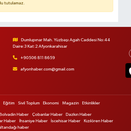
lu tutulamaz.
Dumlupınar Mah. Yüzbaşı Agah Caddesi No:44
Daire:3 Kat:2 Afyonkarahisar
+90506 811 8659
afyonhaber.com@gmail.com
Eğitim
Sivil Toplum
Ekonomi
Magazin
Etkinlikler
Bolvadin Haber
Çobanlar Haber
Dazkırı Haber
ar Haber
İhsaniye Haber
İscehisar Haber
Kızılören Haber
ultandağı haber