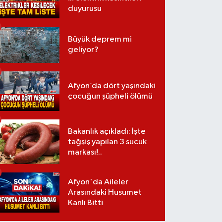
duyurusu
Büyük deprem mi
geliyor?
Afyon’da dört yaşındaki
çocuğun şüpheli ölümü
Bakanlık açıkladı: İşte
tağşiş yapılan 3 sucuk
markası!..
Afyon'da Aileler
Arasındaki Husumet
Kanlı Bitti