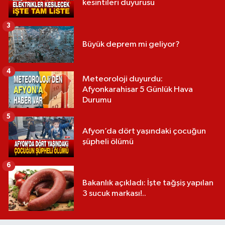
kesintileri duyurusu
3
Büyük deprem mi geliyor?
4
Meteoroloji duyurdu:
Afyonkarahisar 5 Günlük Hava
Durumu
5
Afyon’da dört yaşındaki çocuğun
şüpheli ölümü
6
Bakanlık açıkladı: İşte tağşiş yapılan
3 sucuk markası!..