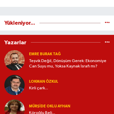
Yükleniyor...
Yazarlar
EMRE BURAK TAĞ
Teşvik Değil, Dönüşüm Gerek: Ekonomiye
Can Suyu mu, Yoksa Kaynak İsrafı mı?
LOKMAN ÖZKUL
Kirli çark...
MÜRŞIDE OKLU AYHAN
Köroğlu Beli...