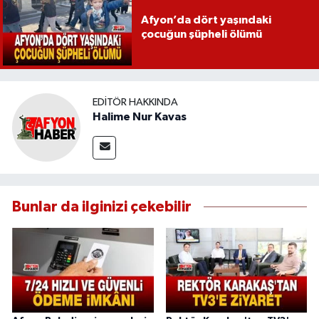
Afyon’da dört yaşındaki
çocuğun şüpheli ölümü
EDITÖR HAKKINDA
Halime Nur Kavas
Bunlar da ilginizi çekebilir