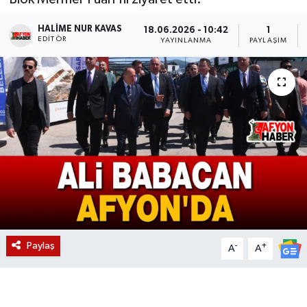
Magazin
HALIME NUR KAVAS
18.06.2026 - 10:42
1
EDITÖR
YAYINLANMA
PAYLAŞIM
Etkinlikler
Paylaş
-
+
A
A