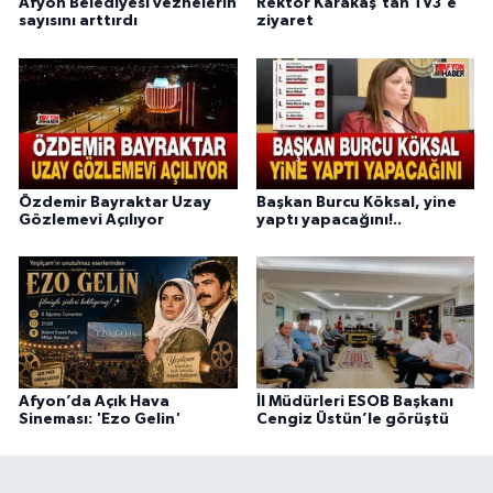
Afyon Belediyesi veznelerin
Rektör Karakaş'tan TV3'e
sayısını arttırdı
ziyaret
Özdemir Bayraktar Uzay
Başkan Burcu Köksal, yine
Gözlemevi Açılıyor
yaptı yapacağını!..
Afyon’da Açık Hava
İl Müdürleri ESOB Başkanı
Sineması: 'Ezo Gelin'
Cengiz Üstün’le görüştü