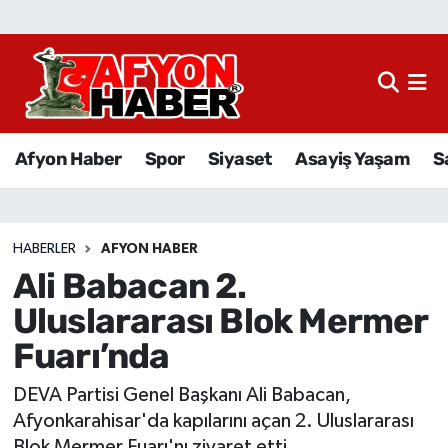
Afyon Haber
Siyaset
Afyon Haber
Spor
Siyaset
Asayiş Yaşam
S
Spor
Asayiş Yaşam
HABERLER
AFYON HABER
Ali Babacan 2.
Sağlık
Uluslararası Blok Mermer
Eğitim
Fuarı’nda
Sivil Toplum
DEVA Partisi Genel Başkanı Ali Babacan,
Afyonkarahisar'da kapılarını açan 2. Uluslararası
Ekonomi
Blok Mermer Fuarı'nı ziyaret etti.