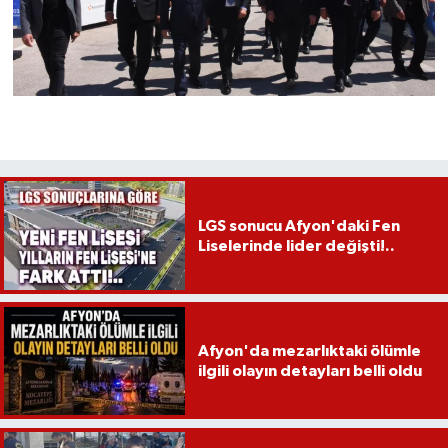
LGS sonucu Afyon'daki Fen
Liselerinde lider değişti!..
Afyon'da mezarlıktaki ölümle
ilgili olayın detayları belli oldu