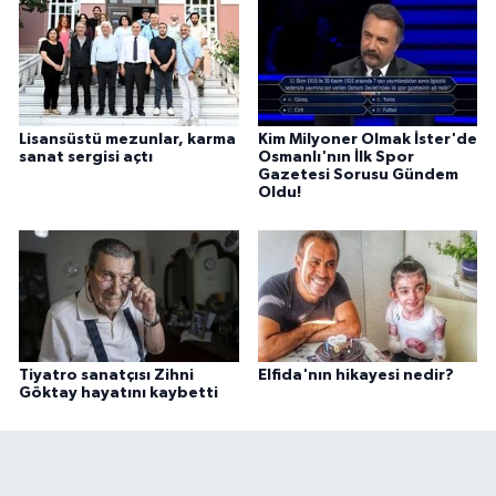
Lisansüstü mezunlar, karma
Kim Milyoner Olmak İster'de
sanat sergisi açtı
Osmanlı'nın İlk Spor
Gazetesi Sorusu Gündem
Oldu!
Tiyatro sanatçısı Zihni
Elfida'nın hikayesi nedir?
Göktay hayatını kaybetti