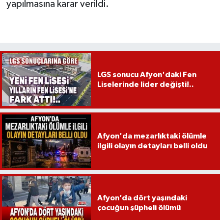
yapılmasına karar verildi.
LGS sonucu Afyon'daki Fen
Liselerinde lider değişti!..
Afyon'da mezarlıktaki ölümle
ilgili olayın detayları belli oldu
Afyon’da dört yaşındaki
çocuğun şüpheli ölümü