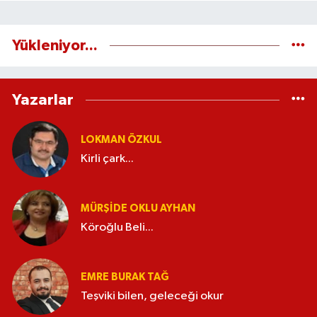
Yükleniyor...
Yazarlar
LOKMAN ÖZKUL
Kirli çark...
MÜRŞIDE OKLU AYHAN
Köroğlu Beli...
EMRE BURAK TAĞ
Teşviki bilen, geleceği okur