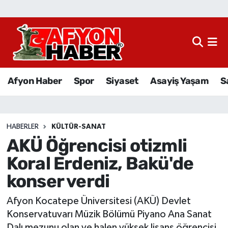
Afyon Haber
Siyaset
Afyon Haber
Spor
Siyaset
Asayiş Yaşam
S
Spor
Asayiş Yaşam
HABERLER
KÜLTÜR-SANAT
AKÜ Öğrencisi otizmli
Sağlık
Koral Erdeniz, Bakü'de
Eğitim
konser verdi
Sivil Toplum
Afyon Kocatepe Üniversitesi (AKÜ) Devlet
Konservatuvarı Müzik Bölümü Piyano Ana Sanat
Ekonomi
Dalı mezunu olan ve halen yüksek lisans öğrencisi