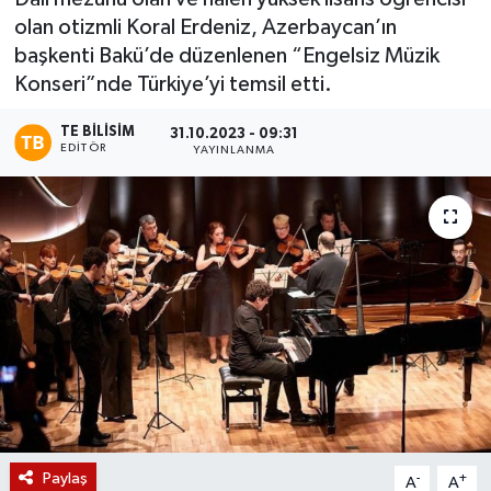
olan otizmli Koral Erdeniz, Azerbaycan’ın
Magazin
başkenti Bakü’de düzenlenen “Engelsiz Müzik
Konseri”nde Türkiye’yi temsil etti.
Etkinlikler
TE BILISIM
31.10.2023 - 09:31
EDITÖR
YAYINLANMA
Paylaş
-
+
A
A