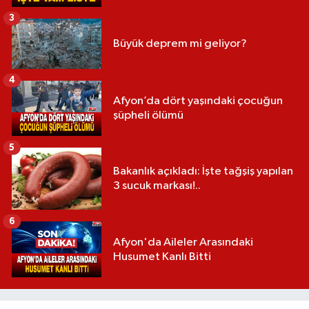
3
Büyük deprem mi geliyor?
4
Afyon’da dört yaşındaki çocuğun
şüpheli ölümü
5
Bakanlık açıkladı: İşte tağşiş yapılan
3 sucuk markası!..
6
Afyon'da Aileler Arasındaki
Husumet Kanlı Bitti