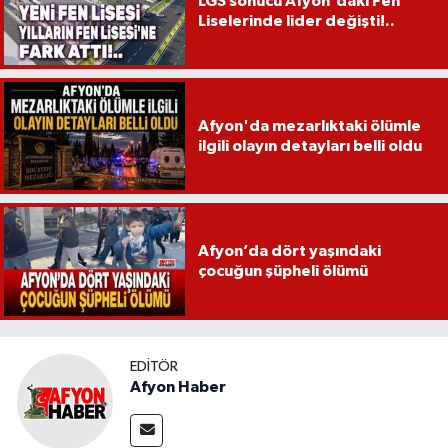
LGS sonucu Afyon'daki Fen
Liselerinde lider değişti!..
Afyon'da mezarlıktaki ölümle
ilgili olayın detayları belli oldu
Afyon’da dört yaşındaki
çocuğun şüpheli ölümü
EDITÖR
Afyon Haber