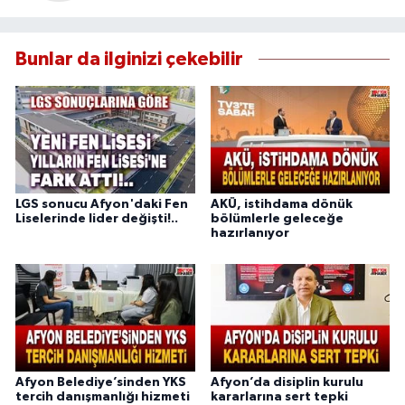
Bunlar da ilginizi çekebilir
LGS sonucu Afyon'daki Fen
AKÜ, istihdama dönük
Liselerinde lider değişti!..
bölümlerle geleceğe
hazırlanıyor
Afyon Belediye’sinden YKS
Afyon’da disiplin kurulu
tercih danışmanlığı hizmeti
kararlarına sert tepki