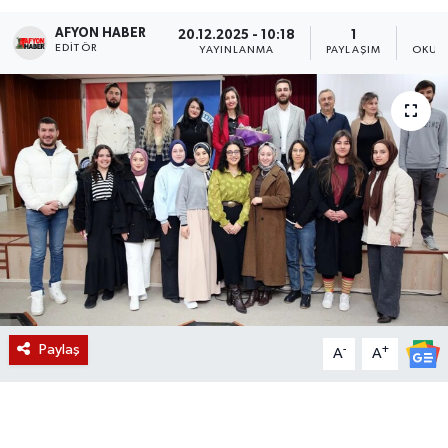
AFYON HABER
Magazin
20.12.2025 - 10:18
1
EDITÖR
YAYINLANMA
PAYLAŞIM
OKUN
Etkinlikler
Paylaş
-
+
A
A