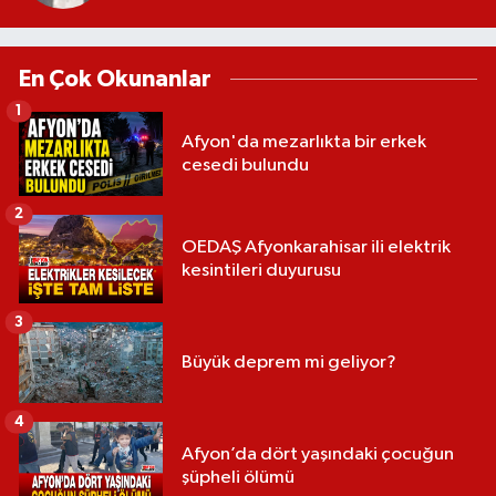
En Çok Okunanlar
1
Afyon'da mezarlıkta bir erkek
cesedi bulundu
2
OEDAŞ Afyonkarahisar ili elektrik
kesintileri duyurusu
3
Büyük deprem mi geliyor?
4
Afyon’da dört yaşındaki çocuğun
şüpheli ölümü