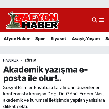
Afyon Haber
Siyaset
Afyon Haber
Spor
Siyaset
Asayiş Yaşam
S
Spor
Asayiş Yaşam
HABERLER
EĞITIM
Akademik yazışma e-
Sağlık
posta ile olur!..
Eğitim
Sosyal Bilimler Enstitüsü tarafından düzenlenen
Sivil Toplum
konferansta konuşan Doç. Dr. Gönül Erdem Nas,
akademik ve kurumsal iletişimde yapılan yanlışlara
Ekonomi
dikkat çekti.