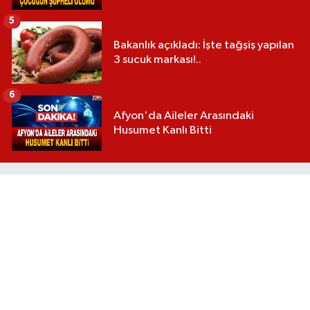
5
Bakanlık açıkladı: İşte tağşiş yapılan
3 sucuk markası!..
6
Afyon'da Aileler Arasındaki
Husumet Kanlı Bitti