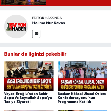
EDITÖR HAKKINDA
Halime Nur Kavas
Bunlar da ilginizi çekebilir
Veysel Eroğlu’ndan Bekir
Başkan Köksal Ulusal Otizm
Şapçı Ve Beytullah Şapçı’ya
Konfederasyonu’nun
Taziye Ziyareti
Programına Katıldı