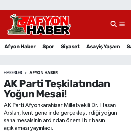
Afyon Haber
Siyaset
Afyon Haber
Spor
Siyaset
Asayiş Yaşam
S
Spor
Asayiş Yaşam
HABERLER
AFYON HABER
AK Parti Teşkilatından
Sağlık
Yoğun Mesai!
Eğitim
AK Parti Afyonkarahisar Milletvekili Dr. Hasan
Sivil Toplum
Arslan, kent genelinde gerçekleştirdiği yoğun
saha mesaisinin ardından önemli bir basın
Ekonomi
açıklaması yayınladı.