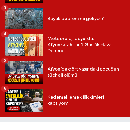
3
Büyük deprem mi geliyor?
4
Meteoroloji duyurdu:
Afyonkarahisar 5 Günlük Hava
Durumu
5
Afyon’da dört yaşındaki çocuğun
şüpheli ölümü
6
Kademeli emeklilik kimleri
kapsıyor?