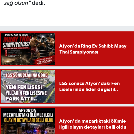
sağ olsun"
dedi.
Afyon’da Ring Ev Sahibi: Muay
Thai Şampiyonası
LGS sonucu Afyon'daki Fen
Liselerinde lider değişti!..
Afyon'da mezarlıktaki ölümle
ilgili olayın detayları belli oldu