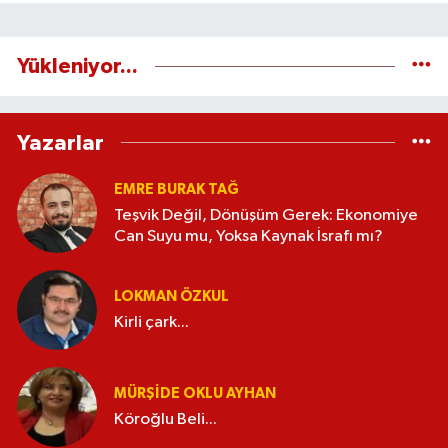
Yükleniyor...
Yazarlar
EMRE BURAK TAĞ
Teşvik Değil, Dönüşüm Gerek: Ekonomiye
Can Suyu mu, Yoksa Kaynak İsrafı mı?
LOKMAN ÖZKUL
Kirli çark...
MÜRŞIDE OKLU AYHAN
Köroğlu Beli...