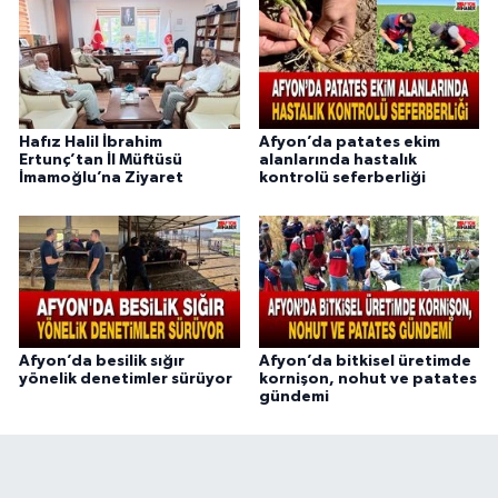
Hafız Halil İbrahim
Afyon’da patates ekim
Ertunç’tan İl Müftüsü
alanlarında hastalık
İmamoğlu’na Ziyaret
kontrolü seferberliği
Afyon’da besilik sığır
Afyon’da bitkisel üretimde
yönelik denetimler sürüyor
kornişon, nohut ve patates
gündemi