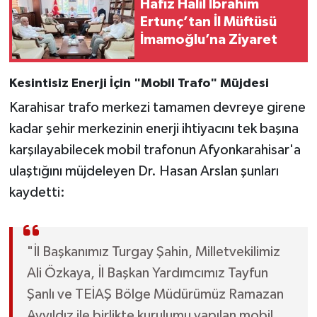
Hafız Halil İbrahim
Ertunç’tan İl Müftüsü
İmamoğlu’na Ziyaret
Kesintisiz Enerji İçin "Mobil Trafo" Müjdesi
Karahisar trafo merkezi tamamen devreye girene
kadar şehir merkezinin enerji ihtiyacını tek başına
karşılayabilecek mobil trafonun Afyonkarahisar'a
ulaştığını müjdeleyen Dr. Hasan Arslan şunları
kaydetti:
"İl Başkanımız Turgay Şahin, Milletvekilimiz
Ali Özkaya, İl Başkan Yardımcımız Tayfun
Şanlı ve TEİAŞ Bölge Müdürümüz Ramazan
Ayyıldız ile birlikte kurulumu yapılan mobil