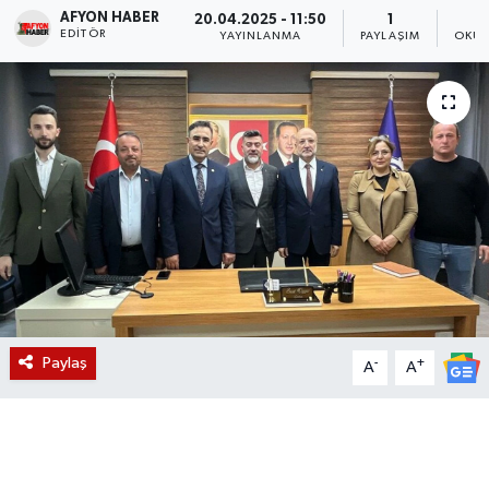
AFYON HABER
20.04.2025 - 11:50
1
EDITÖR
Magazin
YAYINLANMA
PAYLAŞIM
OKUN
Etkinlikler
Paylaş
-
+
A
A