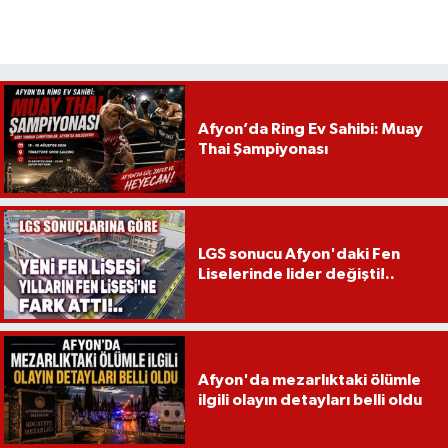
Afyon’da Ring Ev Sahibi: Muay
Thai Şampiyonası
LGS sonucu Afyon'daki Fen
Liselerinde lider değişti!..
Afyon'da mezarlıktaki ölümle
ilgili olayın detayları belli oldu