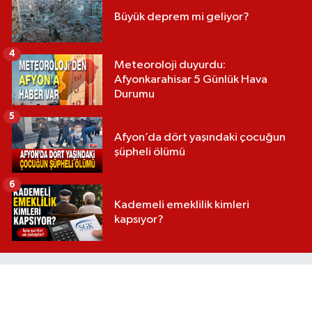
Büyük deprem mi geliyor?
4
Meteoroloji duyurdu:
Afyonkarahisar 5 Günlük Hava
Durumu
5
Afyon’da dört yaşındaki çocuğun
şüpheli ölümü
6
Kademeli emeklilik kimleri
kapsıyor?