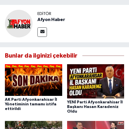
EDITÖR
Afyon Haber
Bunlar da ilginizi çekebilir
AK Parti Afyonkarahisar İl
YENİ Parti Afyonkarahisar İl
Yönetiminin tamamı istifa
Başkanı Hasan Karadeniz
ettirildi
Oldu