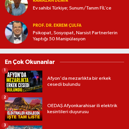
RAMAZAN DEMİR
Ev sahibi Türkiye; Sunum/Tanım FİL’ce
PROF. DR. EKREM ÇULFA
Psikopat, Sosyopat, Narsist Partnerlerin
Yaptığı 50 Manipülasyon
En Çok Okunanlar
1
Afyon'da mezarlıkta bir erkek
cesedi bulundu
2
OEDAŞ Afyonkarahisar ili elektrik
kesintileri duyurusu
3