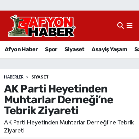
Afyon Haber
Siyaset
Afyon Haber
Spor
Siyaset
Asayiş Yaşam
S
Spor
Asayiş Yaşam
HABERLER
SIYASET
AK Parti Heyetinden
Sağlık
Muhtarlar Derneği’ne
Eğitim
Tebrik Ziyareti
Sivil Toplum
AK Parti Heyetinden Muhtarlar Derneği’ne Tebrik
Ziyareti
Ekonomi