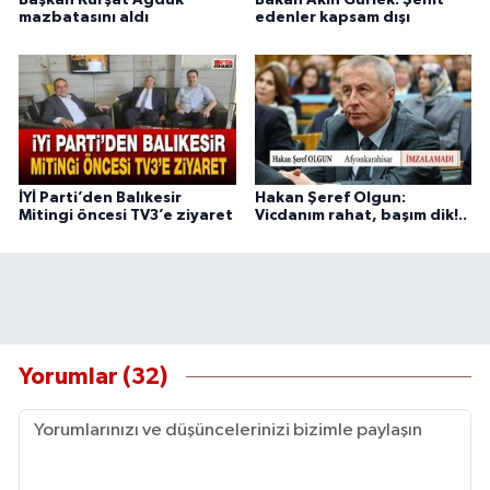
Başkan Kürşat Ağduk
Bakan Akın Gürlek: Şehit
mazbatasını aldı
edenler kapsam dışı
İYİ Parti’den Balıkesir
Hakan Şeref Olgun:
Mitingi öncesi TV3’e ziyaret
Vicdanım rahat, başım dik!..
Yorumlar (32)