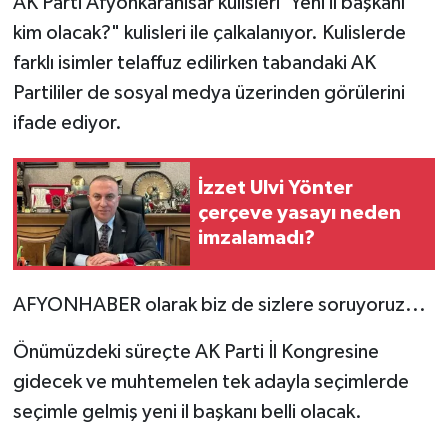
AK Parti Afyonkarahisar kulisleri 'Yeni il başkanı
kim olacak?" kulisleri ile çalkalanıyor. Kulislerde
farklı isimler telaffuz edilirken tabandaki AK
Partililer de sosyal medya üzerinden görülerini
ifade ediyor.
İzzet Ulvi Yönter
çerçeve yasayı neden
imzalamadı?
AFYONHABER olarak biz de sizlere soruyoruz...
Önümüzdeki süreçte AK Parti İl Kongresine
gidecek ve muhtemelen tek adayla seçimlerde
seçimle gelmiş yeni il başkanı belli olacak.