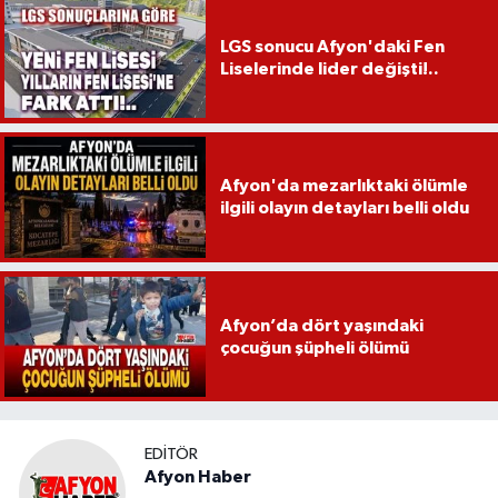
LGS sonucu Afyon'daki Fen
Liselerinde lider değişti!..
Afyon'da mezarlıktaki ölümle
ilgili olayın detayları belli oldu
Afyon’da dört yaşındaki
çocuğun şüpheli ölümü
EDITÖR
Afyon Haber