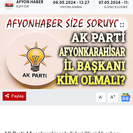
AFYON HABER
06.05.2024 - 12:27
07.05.2024 - 11:1
EDITÖR
YAYINLANMA
GÜNCELLEME
Magazin
Etkinlikler
Paylaş
-
+
A
A