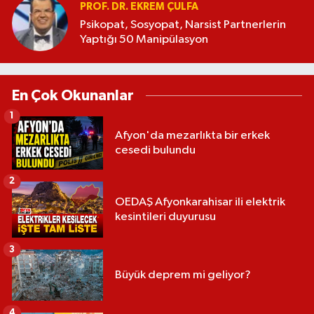
PROF. DR. EKREM ÇULFA
Psikopat, Sosyopat, Narsist Partnerlerin
Yaptığı 50 Manipülasyon
En Çok Okunanlar
1
Afyon'da mezarlıkta bir erkek
cesedi bulundu
2
OEDAŞ Afyonkarahisar ili elektrik
kesintileri duyurusu
3
Büyük deprem mi geliyor?
4