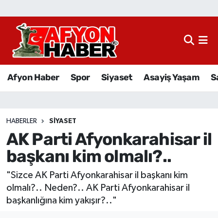
Afyon Haber
Siyaset
Afyon Haber
Spor
Siyaset
Asayiş Yaşam
S
Spor
Asayiş Yaşam
HABERLER
SIYASET
AK Parti Afyonkarahisar il
Sağlık
başkanı kim olmalı?..
Eğitim
"Sizce AK Parti Afyonkarahisar il başkanı kim
Sivil Toplum
olmalı?.. Neden?.. AK Parti Afyonkarahisar il
başkanlığına kim yakışır?.."
Ekonomi