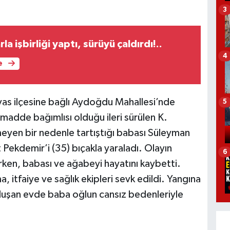
3
la işbirliği yaptı, sürüyü çaldırdı!..
4
e
vas ilçesine bağlı Aydoğdu Mahallesi’nde
5
madde bağımlısı olduğu ileri sürülen K.
eyen bir nedenle tartıştığı babası Süleyman
kdemir’i (35) bıçakla yaraladı. Olayın
6
rken, babası ve ağabeyi hayatını kaybetti.
 itfaiye ve sağlık ekipleri sevk edildi. Yangına
luşan evde baba oğlun cansız bedenleriyle