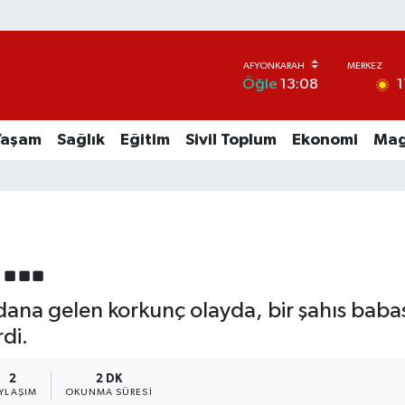
1
Öğle
13:08
Yaşam
Sağlık
Eğitim
Sivil Toplum
Ekonomi
Mag
...
dana gelen korkunç olayda, bir şahıs baba
di.
2
2 DK
YLAŞIM
OKUNMA SÜRESI