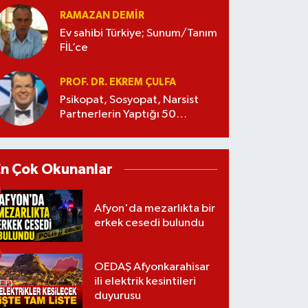
RAMAZAN DEMİR
Ev sahibi Türkiye; Sunum/Tanım
FİL’ce
PROF. DR. EKREM ÇULFA
Psikopat, Sosyopat, Narsist
Partnerlerin Yaptığı 50
Manipülasyon
En Çok Okunanlar
Afyon'da mezarlıkta bir
erkek cesedi bulundu
OEDAŞ Afyonkarahisar
ili elektrik kesintileri
duyurusu