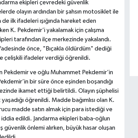
ndarma ekipleri çevredeki güvenlik
lerde olayın ardından bir şahsın motosiklet ile
 de ilk ifadeleri ışığında hareket eden
eken K. Pekdemir’i yakalamak için çalışma
ipleri tarafından ilçe merkezinde yakalandı.
ifadesinde önce, "Bıçakla öldürdüm" dediği
çelişkili ifadeler verdiği öğrenildi.
man Pekdemir ve oğlu Muhammet Pekdemir’in
 Pekdemir’in bir süre önce eşinden boşandığı
ezinde ikamet ettiği belirtildi. Olayın şüphelisi
z yaşadığı öğrenildi. Madde bağımlısı olan K.
rucu madde satın almak için para istediği ve
ı iddia edildi. Jandarma ekipleri baba-oğlun
iş güvenlik önlemi alırken, büyük hasar oluşan
edildi.