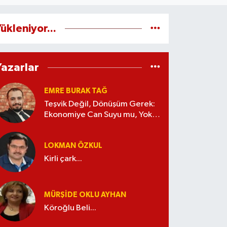
ükleniyor...
Yazarlar
EMRE BURAK TAĞ
Teşvik Değil, Dönüşüm Gerek:
Ekonomiye Can Suyu mu, Yoksa
Kaynak İsrafı mı?
LOKMAN ÖZKUL
Kirli çark...
MÜRŞIDE OKLU AYHAN
Köroğlu Beli...