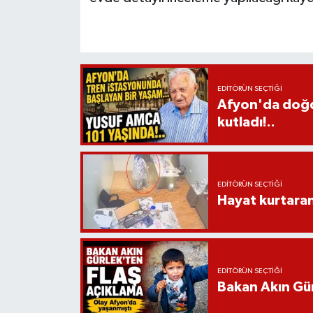
EDITÖRÜN SEÇTIĞI
Afyon'da doğdu
kutladı!..
EDITÖRÜN SEÇTIĞI
Hayat kurtara
EDITÖRÜN SEÇTIĞI
Bakan Akın Gür