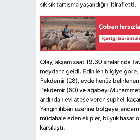
sık sık tartışma yaşandığını itiraf etti.
Çoban hırsızlar
İçeriği Görüntül
Olay, akşam saat 19.30 sıralarında Ta
meydana geldi. Edinilen bilgiye göre, 
Pekdemir (28), evde henüz belirlenem
Pekdemir (60) ve ağabeyi Muhammet Pe
ardından evi ateşe veren şüpheli kaça
Yangın ihbarı üzerine bölgeye jandarma,
müdahale eden ekipler, büyük hasar o
karşılaştı.