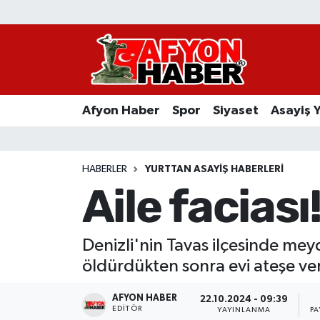
Afyon Haber
Siyaset
Afyon Haber
Spor
Siyaset
Asayiş 
Spor
Asayiş Yaşam
HABERLER
YURTTAN ASAYIŞ HABERLERI
Aile faciası!
Sağlık
Eğitim
Denizli'nin Tavas ilçesinde mey
öldürdükten sonra evi ateşe ver
Sivil Toplum
AFYON HABER
22.10.2024 - 09:39
Ekonomi
EDITÖR
YAYINLANMA
PA