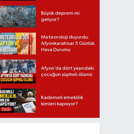
Büyük deprem mi
geliyor?
Meteoroloji duyurdu:
Afyonkarahisar 5 Günlük
Hava Durumu
Afyon’da dört yaşındaki
çocuğun şüpheli ölümü
Kademeli emeklilik
kimleri kapsıyor?