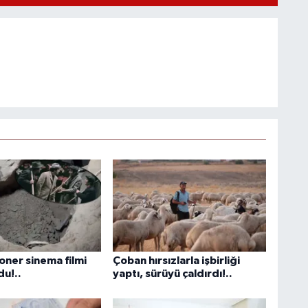
oner sinema filmi
Çoban hırsızlarla işbirliği
du!..
yaptı, sürüyü çaldırdı!..