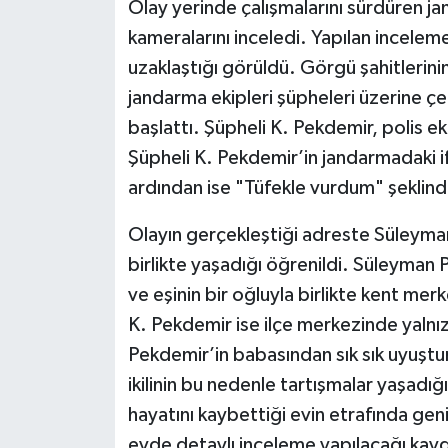
Olay yerinde çalışmalarını sürdüren ja
kameralarını inceledi. Yapılan inceleme
uzaklaştığı görüldü. Görgü şahitlerinin
jandarma ekipleri şüpheleri üzerine ç
başlattı. Şüpheli K. Pekdemir, polis ek
Şüpheli K. Pekdemir’in jandarmadaki 
ardından ise "Tüfekle vurdum" şeklinde 
Olayın gerçekleştiği adreste Süley
birlikte yaşadığı öğrenildi. Süleyman
ve eşinin bir oğluyla birlikte kent merk
K. Pekdemir ise ilçe merkezinde yalnı
Pekdemir’in babasından sık sık uyuştu
ikilinin bu nedenle tartışmalar yaşadığ
hayatını kaybettiği evin etrafında gen
evde detaylı inceleme yapılacağı kayd