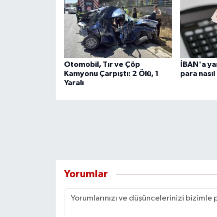
Otomobil, Tır ve Çöp
İBAN'a ya
Kamyonu Çarpıştı: 2 Ölü, 1
para nasıl 
Yaralı
Yorumlar