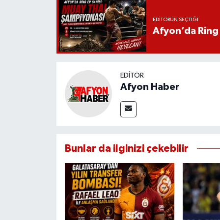
EDITÖRÜN SEÇTIĞI
Afyon’da Ring 
EDITÖR
Afyon Haber
Bunlar da ilginizi çekebilir