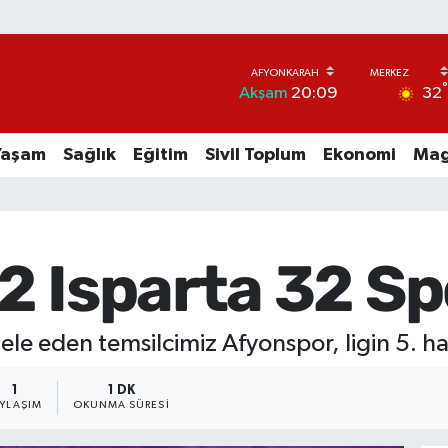
32
Akşam
20:09
Yaşam
Sağlık
Eğitim
Sivil Toplum
Ekonomi
Mag
2 Isparta 32 Sp
e eden temsilcimiz Afyonspor, ligin 5. haf
1
1 DK
AYLAŞIM
OKUNMA SÜRESI