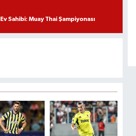
Ev Sahibi: Muay Thai Şampiyonası