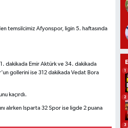
n temsilcimiz Afyonspor, ligin 5. haftasında
1. dakikada Emir Aktürk ve 34. dakikada
1
'un gollerini ise 312 dakikada Vedat Bora
unu kaçırdı.
2
ı alırken Isparta 32 Spor ise ligde 2 puana
3