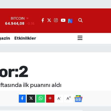
BITCOIN
64.944,08
-0.18
DOLAR
°
47,7436
0.18
EURO
55,2510
0.32
azin
Etkinlikler
STERLİN
64,4811
0.38
GRAM ALTIN
6660.55
0.03
BİST100
or:2
13.779
-14
tasında ilk puanını aldı
-
+
A
A