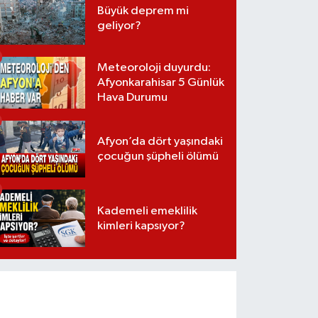
Büyük deprem mi
geliyor?
Meteoroloji duyurdu:
Afyonkarahisar 5 Günlük
Hava Durumu
Afyon’da dört yaşındaki
çocuğun şüpheli ölümü
Kademeli emeklilik
kimleri kapsıyor?