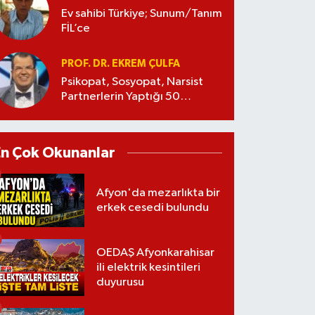
Ev sahibi Türkiye; Sunum/Tanım
FİL’ce
PROF. DR. EKREM ÇULFA
Psikopat, Sosyopat, Narsist
Partnerlerin Yaptığı 50
Manipülasyon
En Çok Okunanlar
Afyon'da mezarlıkta bir
erkek cesedi bulundu
OEDAŞ Afyonkarahisar
ili elektrik kesintileri
duyurusu