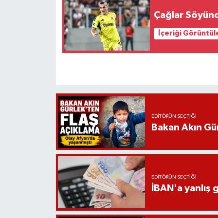
Çağlar Söyünc
İçeriği Görüntül
EDITÖRÜN SEÇTIĞI
Bakan Akın Gür
EDITÖRÜN SEÇTIĞI
İBAN'a yanlış g