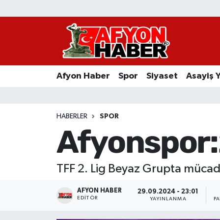
Afyon Haber
Siyaset
Afyon Haber
Spor
Siyaset
Asayiş 
Spor
Asayiş Yaşam
HABERLER
SPOR
Afyonspor:
Sağlık
Eğitim
TFF 2. Lig Beyaz Grupta mücadel
Sivil Toplum
AFYON HABER
29.09.2024 - 23:01
EDITÖR
YAYINLANMA
P
Ekonomi