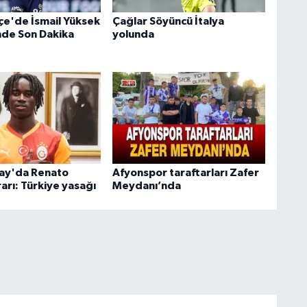
e'de İsmail Yüksek
Çağlar Söyüncü İtalya
nde Son Dakika
yolunda
ay'da Renato
Afyonspor taraftarları Zafer
arı: Türkiye yasağı
Meydanı’nda