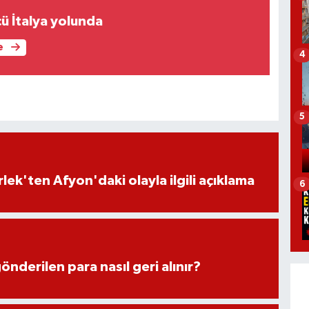
ü İtalya yolunda
e
4
5
lek'ten Afyon'daki olayla ilgili açıklama
6
önderilen para nasıl geri alınır?