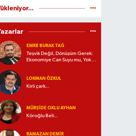
ükleniyor...
Yazarlar
EMRE BURAK TAĞ
Teşvik Değil, Dönüşüm Gerek:
Ekonomiye Can Suyu mu, Yoksa
Kaynak İsrafı mı?
LOKMAN ÖZKUL
Kirli çark...
MÜRŞIDE OKLU AYHAN
Köroğlu Beli...
RAMAZAN DEMİR