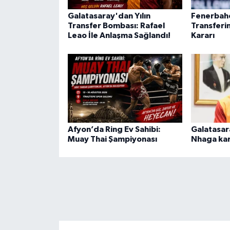
Galatasaray'dan Yılın
Fenerbahç
Transfer Bombası: Rafael
Transferi
Leao İle Anlaşma Sağlandı!
Kararı
Afyon’da Ring Ev Sahibi:
Galatasar
Muay Thai Şampiyonası
Nhaga kar