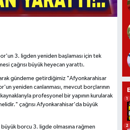
r'un 3. ligden yeniden başlaması için tek
tmesi çağrısı büyük heyecan yarattı.
arak gündeme getirdiğimiz "Afyonkarahisar
or'un yeniden canlanması, mevcut borçlarının
ir kaynaklarıyla profesyonel bir yapının kurularak
1
melidir." çağrısı Afyonkarahisar'da büyük
2
ik büyük borcu 3. ligde olmasına rağmen