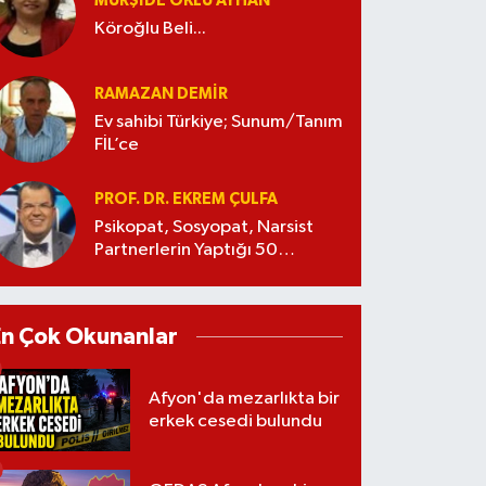
MÜRŞIDE OKLU AYHAN
Köroğlu Beli...
RAMAZAN DEMİR
Ev sahibi Türkiye; Sunum/Tanım
FİL’ce
PROF. DR. EKREM ÇULFA
Psikopat, Sosyopat, Narsist
Partnerlerin Yaptığı 50
Manipülasyon
En Çok Okunanlar
Afyon'da mezarlıkta bir
erkek cesedi bulundu