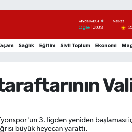
2
Öğle
13:09
Yaşam
Sağlık
Eğitim
Sivil Toplum
Ekonomi
Mag
araftarının Vali
yonspor'un 3. ligden yeniden başlaması içi
ağrısı büyük heyecan yarattı.