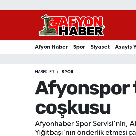
Afyon Haber
Siyaset
Afyon Haber
Spor
Siyaset
Asayiş 
Spor
Asayiş Yaşam
HABERLER
SPOR
Afyonspor t
Sağlık
coşkusu
Eğitim
Sivil Toplum
Afyonhaber Spor Servisi'nin, Af
Ekonomi
Yiğitbaşı'nın önderlik etmesi ç