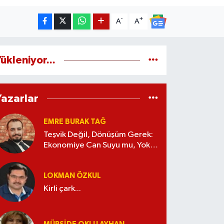
-
+
A
A
ükleniyor...
Yazarlar
EMRE BURAK TAĞ
Teşvik Değil, Dönüşüm Gerek:
Ekonomiye Can Suyu mu, Yoksa
Kaynak İsrafı mı?
LOKMAN ÖZKUL
Kirli çark...