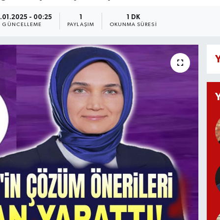
.01.2025 - 00:25
1
1 DK
GÜNCELLEME
PAYLAŞIM
OKUNMA SÜRESI
Y