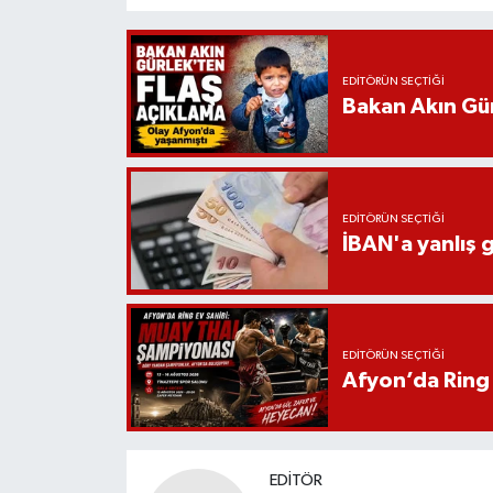
EDITÖRÜN SEÇTIĞI
Bakan Akın Gür
EDITÖRÜN SEÇTIĞI
İBAN'a yanlış g
EDITÖRÜN SEÇTIĞI
Afyon’da Ring 
EDITÖR