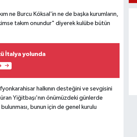
ım ne Burcu Köksal'in ne de başka kurumların,
 kimse takım onundur" diyerek kulübe bütün
ü İtalya yolunda
e
 Afyonkarahisar halkının desteğini ve sevgisini
Güran Yiğitbaşı'nın önümüzdeki günlerde
e bulunması, bunun için de genel kurulu