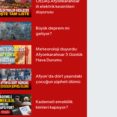
OEDAŞ Afyonkarahisar
ili elektrik kesintileri
duyurusu
Büyük deprem mi
geliyor?
Meteoroloji duyurdu:
Afyonkarahisar 5 Günlük
Hava Durumu
Afyon’da dört yaşındaki
çocuğun şüpheli ölümü
Kademeli emeklilik
kimleri kapsıyor?