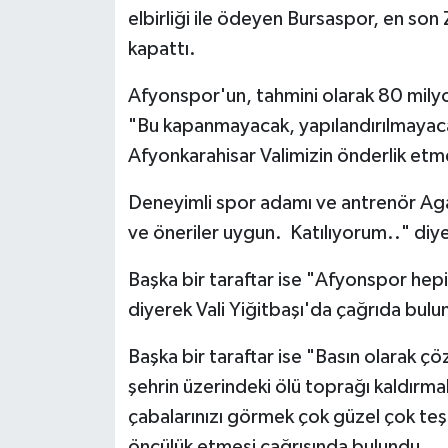
elbirliği ile ödeyen Bursaspor, en son
kapattı.
Afyonspor'un, tahmini olarak 80 milyo
"Bu kapanmayacak, yapılandırılmayacak
Afyonkarahisar Valimizin önderlik etme
Deneyimli spor adamı ve antrenör Agah
ve öneriler uygun. Katılıyorum.." diy
Başka bir taraftar ise "Afyonspor hepi
diyerek Vali Yiğitbaşı'da çağrıda bulu
Başka bir taraftar ise "Basın olarak ç
şehrin üzerindeki ölü toprağı kaldır
çabalarınızı görmek çok güzel çok teşe
öncülük etmesi çağrısında bulundu.