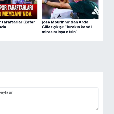
 taraftarları Zafer
Jose Mourinho’dan Arda
nda
Güler çıkışı: "bırakın kendi
mirasını inşa etsin"