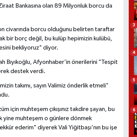
 Ziraat Bankasına olan 89 Milyonluk borcu da
3
n civarında borcu olduğunu belirten taraftar
 bir borç değil, bu kulüp hepimizin kulübü,
sini bekliyoruz" diyor.
4
 Bıyıkoğlu, Afyonhaber'in önerilerini "Tespit
erek destek verdi.
5
mizin takımı, sayın Valimiz önderlik etmeli"
ndu.
özüm için muhteşem çıkışınız takdire şayan, bu
6
mak yine muhteşem o günlere dönmek
kkür ederim" diyerek Vali Yiğitbaşı'nın bu işe