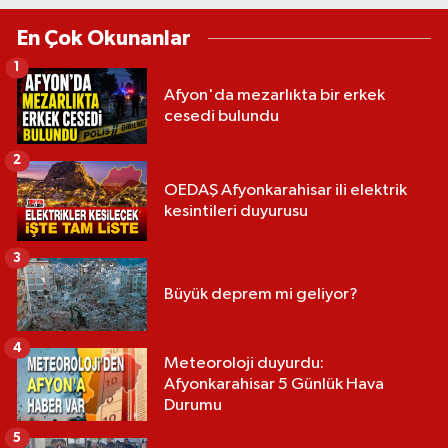
En Çok Okunanlar
1
Afyon'da mezarlıkta bir erkek
cesedi bulundu
2
OEDAŞ Afyonkarahisar ili elektrik
kesintileri duyurusu
3
Büyük deprem mi geliyor?
4
Meteoroloji duyurdu:
Afyonkarahisar 5 Günlük Hava
Durumu
5