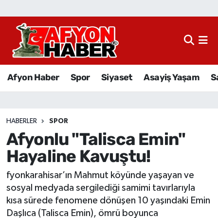
Afyon Haber
Siyaset
Afyon Haber
Spor
Siyaset
Asayiş Yaşam
S
Spor
Asayiş Yaşam
HABERLER
SPOR
Afyonlu "Talisca Emin"
Sağlık
Hayaline Kavuştu!
Eğitim
fyonkarahisar’ın Mahmut köyünde yaşayan ve
Sivil Toplum
sosyal medyada sergilediği samimi tavırlarıyla
kısa sürede fenomene dönüşen 10 yaşındaki Emin
Ekonomi
Daşlıca (Talisca Emin), ömrü boyunca