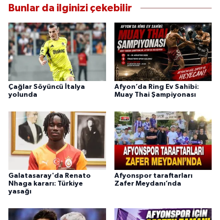
Bunlar da ilginizi çekebilir
Çağlar Söyüncü İtalya
Afyon’da Ring Ev Sahibi:
yolunda
Muay Thai Şampiyonası
Galatasaray'da Renato
Afyonspor taraftarları
Nhaga kararı: Türkiye
Zafer Meydanı’nda
yasağı