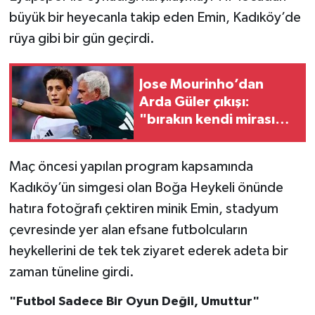
büyük bir heyecanla takip eden Emin, Kadıköy’de
rüya gibi bir gün geçirdi.
Jose Mourinho’dan
Arda Güler çıkışı:
"bırakın kendi mirasını
inşa etsin"
Maç öncesi yapılan program kapsamında
Kadıköy’ün simgesi olan Boğa Heykeli önünde
hatıra fotoğrafı çektiren minik Emin, stadyum
çevresinde yer alan efsane futbolcuların
heykellerini de tek tek ziyaret ederek adeta bir
zaman tüneline girdi.
"Futbol Sadece Bir Oyun Değil, Umuttur"