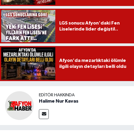
LGS sonucu Afyon'daki Fen
Liselerinde lider değişti!..
Afyon'da mezarlıktaki ölümle
ilgili olayın detayları belli oldu
EDITÖR HAKKINDA
Halime Nur Kavas