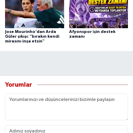
Jose Mourinho’dan Arda
Afyonspor için destek
Güler çıkışı: "bırakın kendi
zamanı
mirasını inşa etsin"
Yorumlar