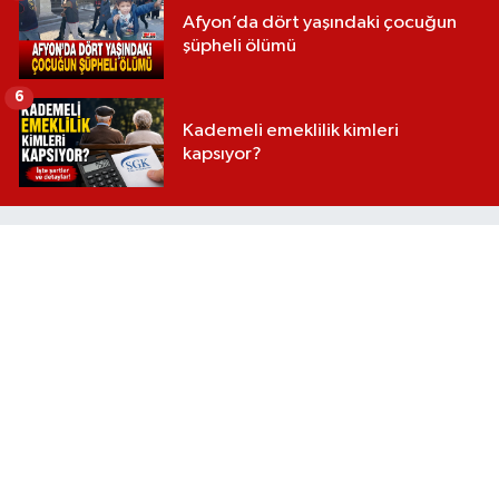
Afyon’da dört yaşındaki çocuğun
şüpheli ölümü
6
Kademeli emeklilik kimleri
kapsıyor?