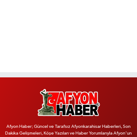
Afyon Haber; Güncel ve Tarafsız Afyonkarahisar Haberleri, Son
Dakika Gelişmeleri, Köşe Yazıları ve Haber Yorumlarıyla Afyon'un