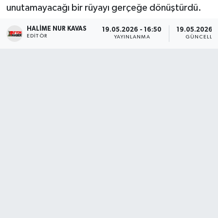
unutamayacağı bir rüyayı gerçeğe dönüştürdü.
Magazin
HALIME NUR KAVAS
19.05.2026 - 16:50
19.05.2026 - 
EDITÖR
YAYINLANMA
GÜNCELLE
Etkinlikler