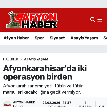
Afyon Haber
Siyaset
Afyon Haber
Spor
Siyaset
Asayiş Yaşam
S
Spor
Asayiş Yaşam
HABERLER
ASAYIŞ YAŞAM
Afyonkarahisar'da iki
Sağlık
operasyon birden
Eğitim
Afyonkarahisar emniyeti, tütün ve tütün
Sivil Toplum
mamulleri kaçakçılığına geçit vermiyor.
AFYON HABER
Ekonomi
27.02.2026 - 13:57
1
EDITÖR
YAYINLANMA
PAYLAŞIM
OKUN