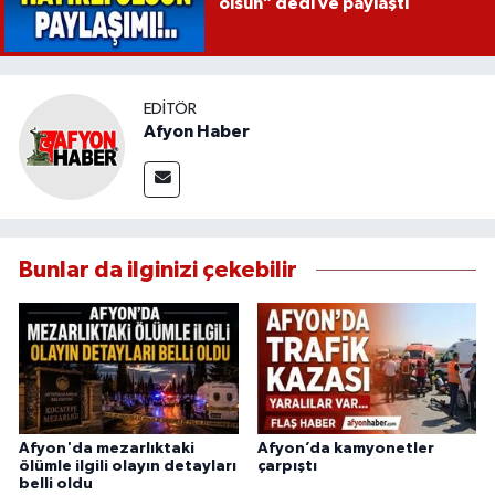
olsun" dedi ve paylaştı
EDITÖR
Afyon Haber
Bunlar da ilginizi çekebilir
Afyon'da mezarlıktaki
Afyon’da kamyonetler
ölümle ilgili olayın detayları
çarpıştı
belli oldu