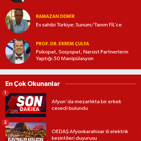
RAMAZAN DEMİR
Ev sahibi Türkiye; Sunum/Tanım FİL’ce
PROF. DR. EKREM ÇULFA
Psikopat, Sosyopat, Narsist Partnerlerin
Yaptığı 50 Manipülasyon
En Çok Okunanlar
1
Afyon'da mezarlıkta bir erkek
cesedi bulundu
2
OEDAŞ Afyonkarahisar ili elektrik
kesintileri duyurusu