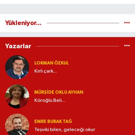
Yükleniyor...
Yazarlar
LOKMAN ÖZKUL
Kirli çark...
MÜRŞIDE OKLU AYHAN
Köroğlu Beli...
EMRE BURAK TAĞ
Teşviki bilen, geleceği okur