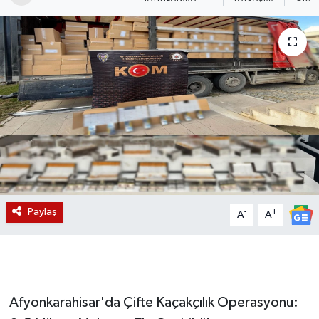
Magazin
Etkinlikler
Paylaş
-
+
A
A
Afyonkarahisar'da Çifte Kaçakçılık Operasyonu: