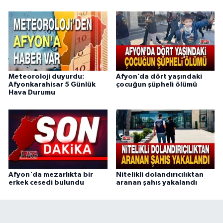
Meteoroloji duyurdu:
Afyon’da dört yaşındaki
Afyonkarahisar 5 Günlük
çocuğun şüpheli ölümü
Hava Durumu
Afyon'da mezarlıkta bir
Nitelikli dolandırıcılıktan
erkek cesedi bulundu
aranan şahıs yakalandı