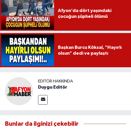
Afyon’da dört yaşındaki
çocuğun şüpheli ölümü
Başkan Burcu Köksal, "Hayırlı
olsun" dedi ve paylaştı
EDITÖR HAKKINDA
Duygu Editör
Bunlar da ilginizi çekebilir