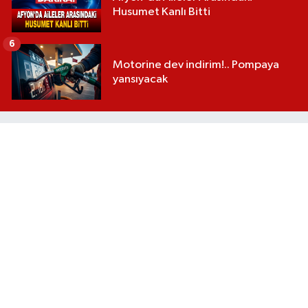
Husumet Kanlı Bitti
6
Motorine dev indirim!.. Pompaya
yansıyacak