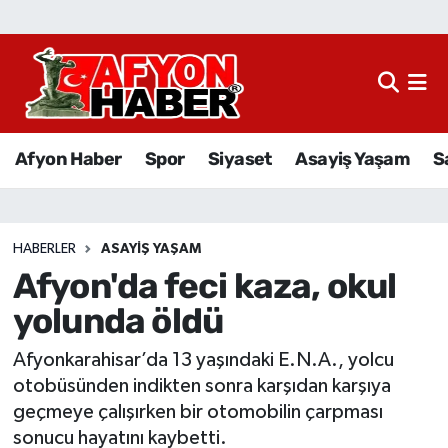
Afyon Haber
Siyaset
Afyon Haber
Spor
Siyaset
Asayiş Yaşam
S
Spor
Asayiş Yaşam
HABERLER
ASAYIŞ YAŞAM
Afyon'da feci kaza, okul
Sağlık
yolunda öldü
Eğitim
Afyonkarahisar’da 13 yaşındaki E.N.A., yolcu
Sivil Toplum
otobüsünden indikten sonra karşıdan karşıya
geçmeye çalışırken bir otomobilin çarpması
Ekonomi
sonucu hayatını kaybetti.