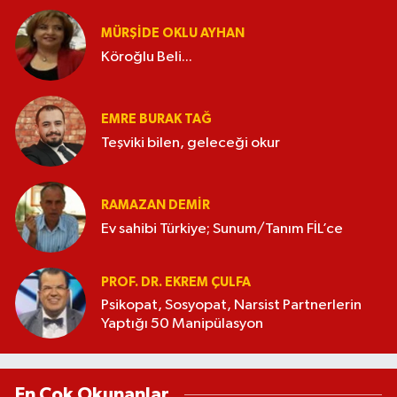
MÜRŞIDE OKLU AYHAN
Köroğlu Beli...
EMRE BURAK TAĞ
Teşviki bilen, geleceği okur
RAMAZAN DEMİR
Ev sahibi Türkiye; Sunum/Tanım FİL’ce
PROF. DR. EKREM ÇULFA
Psikopat, Sosyopat, Narsist Partnerlerin
Yaptığı 50 Manipülasyon
En Çok Okunanlar