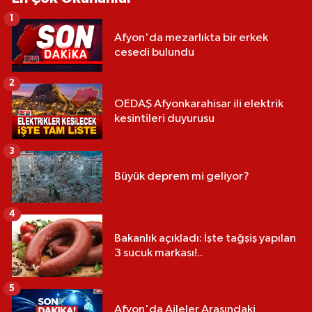
1
Afyon'da mezarlıkta bir erkek
cesedi bulundu
2
OEDAŞ Afyonkarahisar ili elektrik
kesintileri duyurusu
3
Büyük deprem mi geliyor?
4
Bakanlık açıkladı: İşte tağşiş yapılan
3 sucuk markası!..
5
Afyon'da Aileler Arasındaki