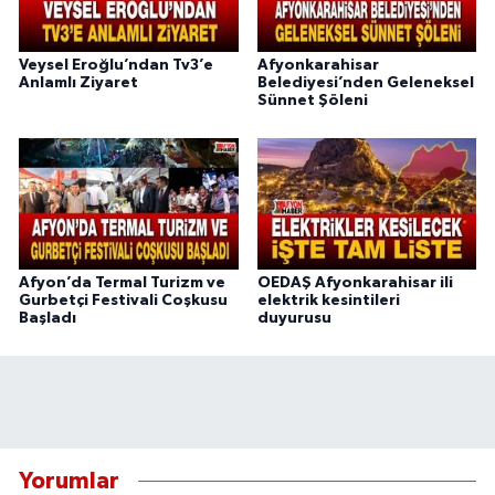
Veysel Eroğlu’ndan Tv3’e
Afyonkarahisar
Anlamlı Ziyaret
Belediyesi’nden Geleneksel
Sünnet Şöleni
Afyon’da Termal Turizm ve
OEDAŞ Afyonkarahisar ili
Gurbetçi Festivali Coşkusu
elektrik kesintileri
Başladı
duyurusu
Yorumlar