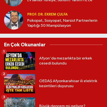
Ev sahibi Türkiye; Sunum/Tanım FİL’ce
PROF. DR. EKREM ÇULFA
Psikopat, Sosyopat, Narsist Partnerlerin
Yaptığı 50 Manipülasyon
En Çok Okunanlar
1
Afyon'da mezarlıkta bir erkek
cesedi bulundu
2
OEDAŞ Afyonkarahisar ili elektrik
kesintileri duyurusu
3
Büyük deprem mi geliyor?