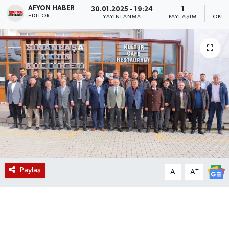
AFYON HABER
30.01.2025 - 19:24
1
EDITÖR
Magazin
YAYINLANMA
PAYLAŞIM
OKUN
Etkinlikler
Paylaş
-
+
A
A