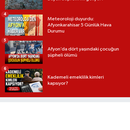
4
Meteoroloji duyurdu:
Afyonkarahisar 5 Günlük Hava
Durumu
5
Afyon’da dört yaşındaki çocuğun
şüpheli ölümü
6
Kademeli emeklilik kimleri
kapsıyor?