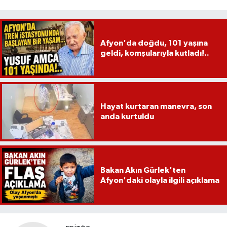
Afyon'da doğdu, 101 yaşına
geldi, komşularıyla kutladı!..
Hayat kurtaran manevra, son
anda kurtuldu
Bakan Akın Gürlek'ten
Afyon'daki olayla ilgili açıklama