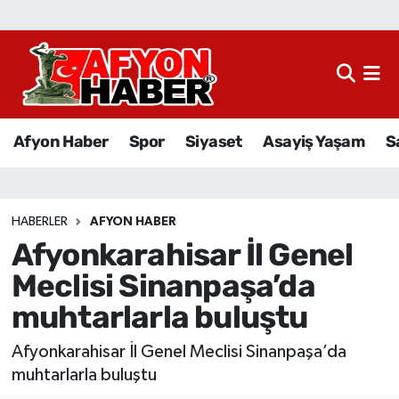
Afyon Haber
Siyaset
Afyon Haber
Spor
Siyaset
Asayiş Yaşam
S
Spor
Asayiş Yaşam
HABERLER
AFYON HABER
Afyonkarahisar İl Genel
Sağlık
Meclisi Sinanpaşa’da
Eğitim
muhtarlarla buluştu
Sivil Toplum
Afyonkarahisar İl Genel Meclisi Sinanpaşa’da
muhtarlarla buluştu
Ekonomi