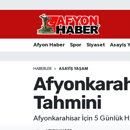
Afyon Haber
Siyaset
Afyon Haber
Spor
Siyaset
Asayiş 
Spor
Asayiş Yaşam
HABERLER
ASAYIŞ YAŞAM
Afyonkarah
Sağlık
Tahmini
Eğitim
Sivil Toplum
Afyonkarahisar İçin 5 Günlük 
Ekonomi