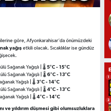
ilerine göre, Afyonkarahisar’da önümüzdeki
nak yağış
etkili olacak. Sıcaklıklar ise gündüz
ğişecek.
lü Sağanak Yağışlı | 🌡️
5°C - 15°C
lü Sağanak Yağışlı | 🌡️
6°C - 13°C
1
ğanak Yağışlı | 🌡️
3°C - 14°C
lü Sağanak Yağışlı | 🌡️
4°C - 13°C
ğanak Yağışlı | 🌡️
4°C - 14°C
2
ını ve yıldırım düşmesi gibi olumsuzluklara