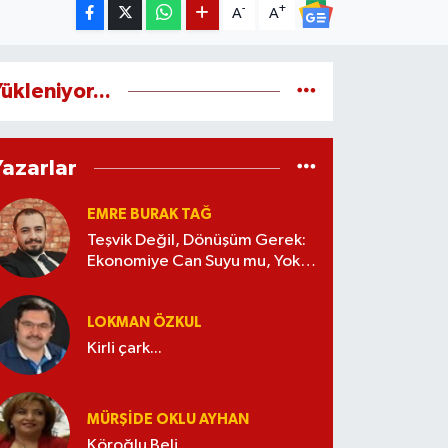
-
+
A
A
ükleniyor...
Yazarlar
EMRE BURAK TAĞ
Teşvik Değil, Dönüşüm Gerek:
Ekonomiye Can Suyu mu, Yoksa
Kaynak İsrafı mı?
LOKMAN ÖZKUL
Kirli çark...
MÜRŞIDE OKLU AYHAN
Köroğlu Beli...