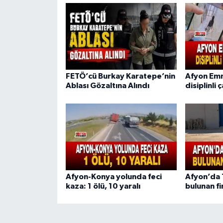
FETÖ’cü Burkay Karatepe’nin
Afyon Em
Ablası Gözaltına Alındı
disiplinli 
Afyon-Konya yolunda feci
Afyon’da 1
kaza: 1 ölü, 10 yaralı
bulunan fi