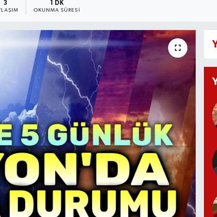
3
1 DK
YLAŞIM
OKUNMA SÜRESI
Y