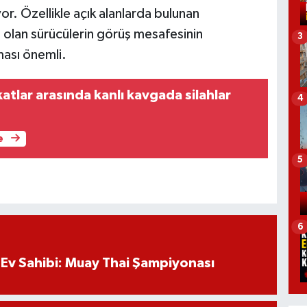
or. Özellikle açık alanlarda bulunan
e olan sürücülerin görüş mesafesinin
3
ası önemli.
tlar arasında kanlı kavgada silahlar
4
e
5
6
Ev Sahibi: Muay Thai Şampiyonası