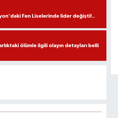
on'daki Fen Liselerinde lider değişti!..
ıktaki ölümle ilgili olayın detayları belli