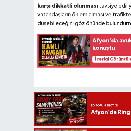
karşı dikkatli olunması
tavsiye ediliy
vatandaşların önlem alması ve trafikt
düşebileceğini göz önünde bulundurm
Afyon’da avuka
konuştu
İçeriği Görüntül
EDITÖRÜN SEÇTIĞI
Afyon’da Ring 