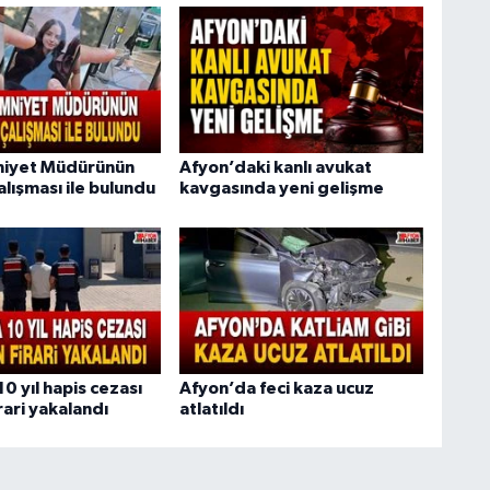
niyet Müdürünün
Afyon’daki kanlı avukat
çalışması ile bulundu
kavgasında yeni gelişme
0 yıl hapis cezası
Afyon’da feci kaza ucuz
rari yakalandı
atlatıldı