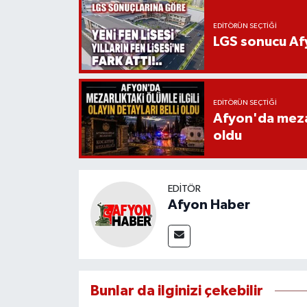
EDITÖRÜN SEÇTIĞI
LGS sonucu Afy
EDITÖRÜN SEÇTIĞI
Afyon'da mezarl
oldu
EDITÖR
Afyon Haber
Bunlar da ilginizi çekebilir