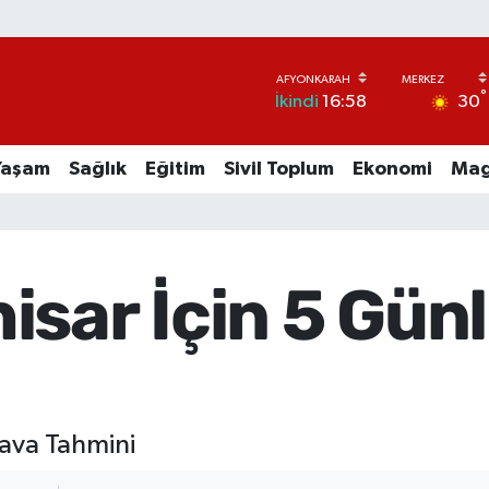
°
30
İkindi
16:58
Yaşam
Sağlık
Eğitim
Sivil Toplum
Ekonomi
Mag
isar İçin 5 Gün
Hava Tahmini