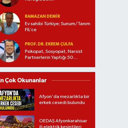
RAMAZAN DEMİR
Ev sahibi Türkiye; Sunum/Tanım
FİL’ce
PROF. DR. EKREM ÇULFA
Psikopat, Sosyopat, Narsist
Partnerlerin Yaptığı 50
Manipülasyon
En Çok Okunanlar
Afyon'da mezarlıkta bir
erkek cesedi bulundu
OEDAŞ Afyonkarahisar
ili elektrik kesintileri