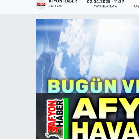
AFYON HABER
02.04.2025 - 11:37
EDITÖR
YAYINLANMA
PA
Magazin
Etkinlikler