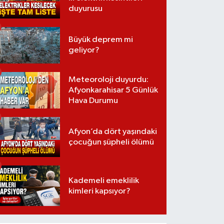
duyurusu
Büyük deprem mi
geliyor?
Meteoroloji duyurdu:
Afyonkarahisar 5 Günlük
Hava Durumu
Afyon’da dört yaşındaki
çocuğun şüpheli ölümü
Kademeli emeklilik
kimleri kapsıyor?