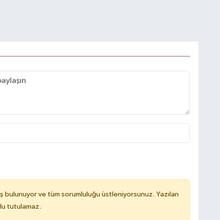
ş bulunuyor ve tüm sorumluluğu üstleniyorsunuz. Yazılan
lu tutulamaz.