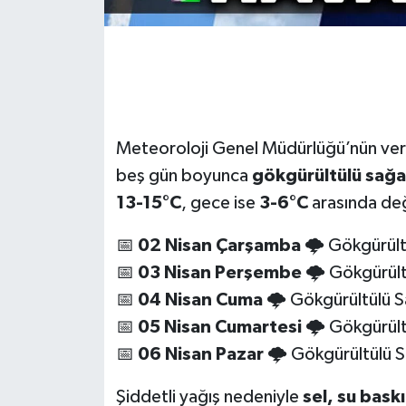
Meteoroloji Genel Müdürlüğü’nün ver
beş gün boyunca
gökgürültülü sağa
13-15°C
, gece ise
3-6°C
arasında de
📅
02 Nisan Çarşamba
🌩️ Gökgürültü
📅
03 Nisan Perşembe
🌩️ Gökgürültü
📅
04 Nisan Cuma
🌩️ Gökgürültülü Sa
📅
05 Nisan Cumartesi
🌩️ Gökgürültü
📅
06 Nisan Pazar
🌩️ Gökgürültülü Sa
Şiddetli yağış nedeniyle
sel, su bask