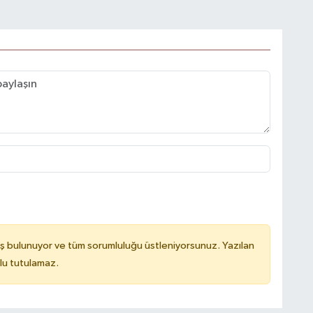
ş bulunuyor ve tüm sorumluluğu üstleniyorsunuz. Yazılan
lu tutulamaz.