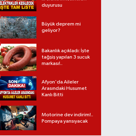
duyurusu
Büyük deprem mi
geliyor?
Bakanlık açıkladı: İşte
tağşiş yapılan 3 sucuk
markası!..
Afyon'da Aileler
Arasındaki Husumet
Kanlı Bitti
Motorine dev indirim!..
Pompaya yansıyacak