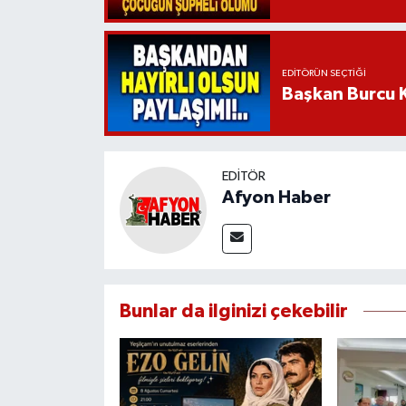
EDITÖRÜN SEÇTIĞI
Başkan Burcu K
EDITÖR
Afyon Haber
Bunlar da ilginizi çekebilir