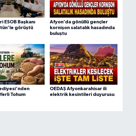
eri ESOB Başkanı
Afyon’da gönüllü gençler
tün’le görüştü
kornişon salatalık hasadında
buluştu
ediyesi'nden
OEDAŞ Afyonkarahisar ili
 Yerli Tohum
elektrik kesintileri duyurusu