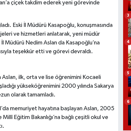
an’a çiçek takdim ederek yeni görevinde
3
ğladı. Eski İl Müdürü Kasapoğlu, konuşmasında
eleri ve hizmetleri anlatarak, yeni müdür
eni İl Müdürü Nedim Aslan da Kasapoğlu’na
4
ıyla teşekkür etti ve görevi devraldı.
5
slan, ilk, orta ve lise öğrenimini Kocaeli
şladığı yükseköğrenimini 2000 yılında Sakarya
mezun olarak tamamladı.
6
l’da memuriyet hayatına başlayan Aslan, 2005
 Millî Eğitim Bakanlığı’na bağlı çeşitli okul ve
ı.