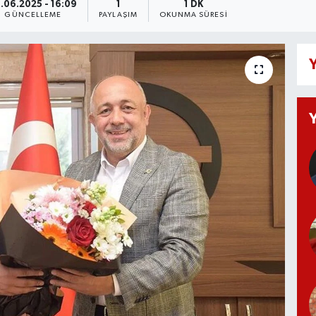
.06.2025 - 16:09
1
1 DK
GÜNCELLEME
PAYLAŞIM
OKUNMA SÜRESI
Y