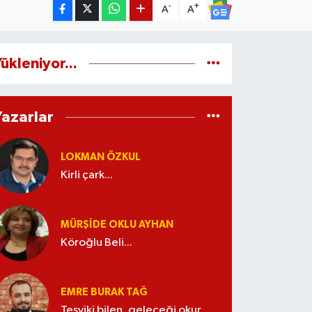
-
+
A
A
ükleniyor...
Yazarlar
LOKMAN ÖZKUL
Kirli çark...
MÜRŞIDE OKLU AYHAN
Köroğlu Beli...
EMRE BURAK TAĞ
Teşviki bilen, geleceği okur