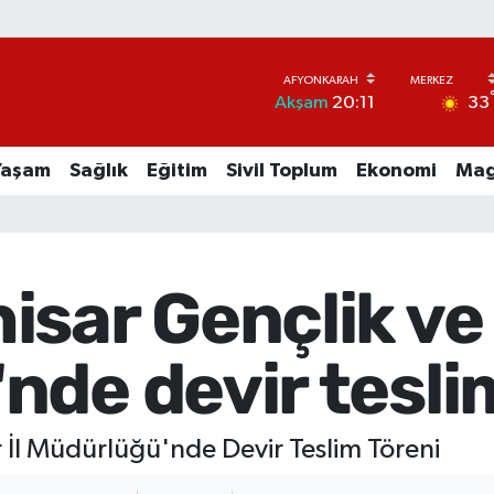
33
Akşam
20:11
Yaşam
Sağlık
Eğitim
Sivil Toplum
Ekonomi
Mag
sar Gençlik ve 
nde devir tesli
 İl Müdürlüğü'nde Devir Teslim Töreni