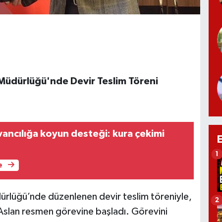
 Müdürlüğü'nde Devir Teslim Töreni
ancılığa koyun desteği: kura çekimi
1
e
ürlüğü’nde düzenlenen devir teslim töreniyle,
2
slan resmen görevine başladı. Görevini