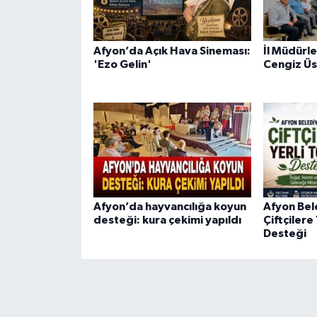
Afyon’da Açık Hava Sineması:
İl Müdürl
'Ezo Gelin'
Cengiz Üs
Afyon’da hayvancılığa koyun
Afyon Bel
desteği: kura çekimi yapıldı
Çiftçilere
Desteği