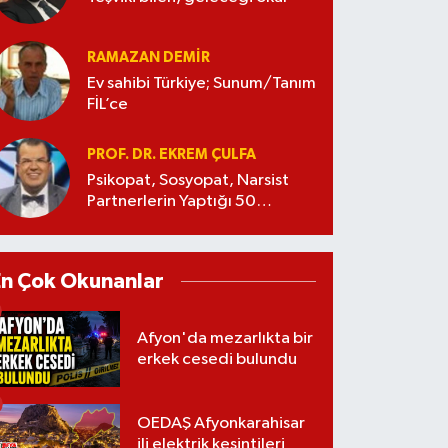
RAMAZAN DEMİR
Ev sahibi Türkiye; Sunum/Tanım
FİL’ce
PROF. DR. EKREM ÇULFA
Psikopat, Sosyopat, Narsist
Partnerlerin Yaptığı 50
Manipülasyon
En Çok Okunanlar
Afyon'da mezarlıkta bir
erkek cesedi bulundu
OEDAŞ Afyonkarahisar
ili elektrik kesintileri