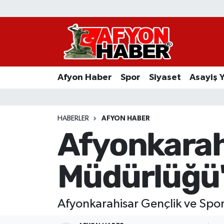
Afyon Haber
Siyaset
Afyon Haber
Spor
Siyaset
Asayiş 
Spor
Asayiş Yaşam
HABERLER
AFYON HABER
Afyonkarahi
Sağlık
Müdürlüğü'
Eğitim
Sivil Toplum
Afyonkarahisar Gençlik ve Spor
Ekonomi