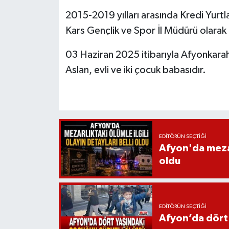
2015-2019 yılları arasında Kredi Yurtl
Kars Gençlik ve Spor İl Müdürü olarak
03 Haziran 2025 itibarıyla Afyonkarah
Aslan, evli ve iki çocuk babasıdır.
EDITÖRÜN SEÇTIĞI
Afyon'da mezarl
oldu
EDITÖRÜN SEÇTIĞI
Afyon’da dört