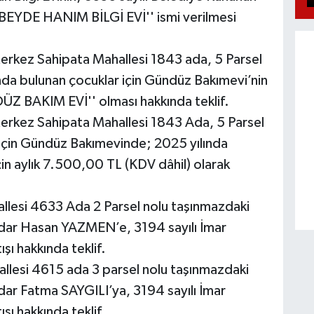
ÜBEYDE HANIM BİLGİ EVİ'' ismi verilmesi
Merkez Sahipata Mahallesi 1843 ada, 5 Parsel
nda bulunan çocuklar için Gündüz Bakımevi’nin
 BAKIM EVİ'' olması hakkında teklif.
Merkez Sahipata Mahallesi 1843 Ada, 5 Parsel
için Gündüz Bakımevinde; 2025 yılında
çin aylık 7.500,00 TL (KDV dâhil) olarak
lesi 4633 Ada 2 Parsel nolu taşınmazdaki
sedar Hasan YAZMEN’e, 3194 sayılı İmar
ı hakkında teklif.
lesi 4615 ada 3 parsel nolu taşınmazdaki
edar Fatma SAYGILI’ya, 3194 sayılı İmar
ı hakkında teklif.