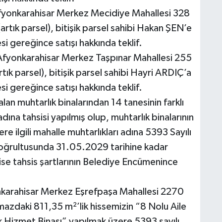
fyonkarahisar Merkez Mecidiye Mahallesi 328
(artık parsel), bitişik parsel sahibi Hakan ŞEN’e
 gereğince satışı hakkında teklif.
Afyonkarahisar Merkez Taşpınar Mahallesi 255
rtık parsel), bitişik parsel sahibi Hayri ARDIÇ’a
 gereğince satışı hakkında teklif.
lan muhtarlık binalarından 14 tanesinin farklı
adına tahsisi yapılmış olup, muhtarlık binalarının
re ilgili mahalle muhtarlıkları adına 5393 Sayılı
ğrultusunda 31.05.2029 tarihine kadar
ise tahsis şartlarının Belediye Encümenince
nkarahisar Merkez Eşrefpaşa Mahallesi 2270
mazdaki 811,35 m²’lik hissemizin “8 Nolu Aile
 Hizmet Binası” yapılmak üzere 5393 sayılı