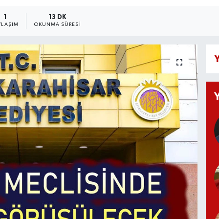
1
13 DK
YLAŞIM
OKUNMA SÜRESI
Y