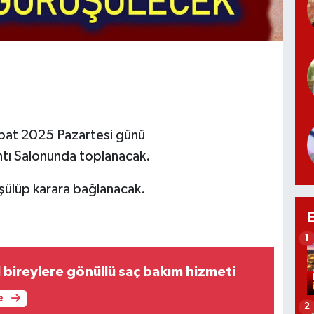
ubat 2025 Pazartesi günü
ntı Salonunda toplanacak.
ülüp karara bağlanacak.
1
 bireylere gönüllü saç bakım hizmeti
e
2