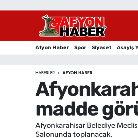
Afyon Haber
Siyaset
Afyon Haber
Spor
Siyaset
Asayiş 
Spor
Asayiş Yaşam
HABERLER
AFYON HABER
Afyonkarahi
Sağlık
madde gör
Eğitim
Sivil Toplum
Afyonkarahisar Belediye Meclis
Ekonomi
Salonunda toplanacak.