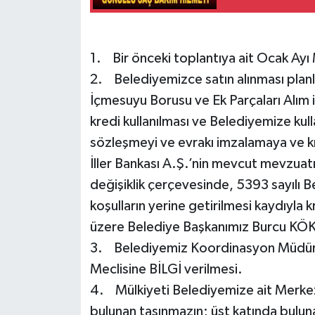
1. Bir önceki toplantıya ait Ocak Ayı
2. Belediyemizce satın alınması plan
İçmesuyu Borusu ve Ek Parçaları Alım i
kredi kullanılması ve Belediyemize kulla
sözleşmeyi ve evrakı imzalamaya ve kre
İller Bankası A.Ş.’nin mevcut mevzuat
değişiklik çerçevesinde, 5393 sayılı 
koşulların yerine getirilmesi kaydıyla k
üzere Belediye Başkanımız Burcu KÖKSA
3. Belediyemiz Koordinasyon Müdürl
Meclisine BİLGİ verilmesi.
4. Mülkiyeti Belediyemize ait Merke
bulunan taşınmazın; üst katında buluna