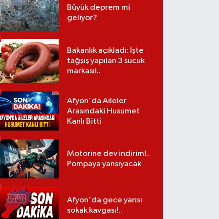
Büyük deprem mi
geliyor?
Bakanlık açıkladı: İşte
tağşiş yapılan 3 sucuk
markası!..
Afyon'da Aileler
Arasındaki Husumet
Kanlı Bitti
Motorine dev indirim!..
Pompaya yansıyacak
Afyon'da gece yarısı
sokak kavgası!..