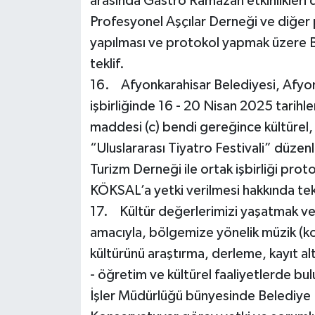
arasında Gastro Ramazan etkinlikleri 
Profesyonel Aşçılar Derneği ve diğer 
yapılması ve protokol yapmak üzere B
teklif.
16. Afyonkarahisar Belediyesi, Afyon
işbirliğinde 16 - 20 Nisan 2025 tarihl
maddesi (c) bendi gereğince kültürel,
“Uluslararası Tiyatro Festivali” düze
Turizm Derneği ile ortak işbirliği prot
KÖKSAL’a yetki verilmesi hakkında tekl
17. Kültür değerlerimizi yaşatmak ve 
amacıyla, bölgemize yönelik müzik (kor
kültürünü araştırma, derleme, kayıt al
- öğretim ve kültürel faaliyetlerde b
İşler Müdürlüğü bünyesinde Belediye 