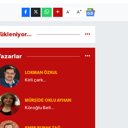
-
+
A
A
ükleniyor...
Yazarlar
LOKMAN ÖZKUL
Kirli çark...
MÜRŞIDE OKLU AYHAN
Köroğlu Beli...