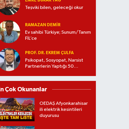
EMRE BURAK TAĞ
Teşviki bilen, geleceği okur
RAMAZAN DEMİR
Ev sahibi Türkiye; Sunum/Tanım
FİL’ce
PROF. DR. EKREM ÇULFA
Psikopat, Sosyopat, Narsist
Partnerlerin Yaptığı 50
Manipülasyon
En Çok Okunanlar
OEDAŞ Afyonkarahisar
ili elektrik kesintileri
duyurusu