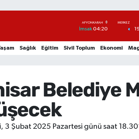
1
İmsak
04:20
Yaşam
Sağlık
Eğitim
Sivil Toplum
Ekonomi
Mag
sar Belediye Me
üşecek
i, 3 Şubat 2025 Pazartesi günü saat 18.30’