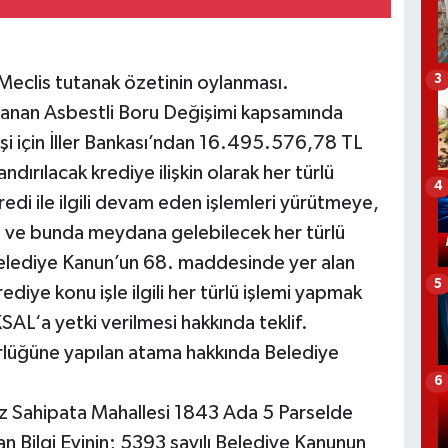
 Meclis tutanak özetinin oylanması.
3
lanan Asbestli Boru Değişimi kapsamında
şi için İller Bankası’ndan 16.495.576,78 TL
ndırılacak krediye ilişkin olarak her türlü
4
di ile ilgili devam eden işlemleri yürütmeye,
ı ve bunda meydana gelebilecek her türlü
Belediye Kanun’un 68. maddesinde yer alan
5
rediye konu işle ilgili her türlü işlemi yapmak
L‘a yetki verilmesi hakkında teklif.
üğüne yapılan atama hakkında Belediye
6
z Sahipata Mahallesi 1843 Ada 5 Parselde
n Bilgi Evinin; 5393 sayılı Belediye Kanunun