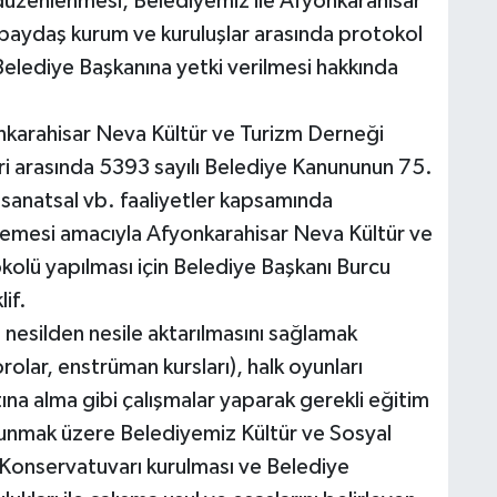
düzenlenmesi, Belediyemiz ile Afyonkarahisar
paydaş kurum ve kuruluşlar arasında protokol
elediye Başkanına yetki verilmesi hakkında
karahisar Neva Kültür ve Turizm Derneği
eri arasında 5393 sayılı Belediye Kanununun 75.
 sanatsal vb. faaliyetler kapsamında
nlemesi amacıyla Afyonkarahisar Neva Kültür ve
okolü yapılması için Belediye Başkanı Burcu
if.
nesilden nesile aktarılmasını sağlamak
olar, enstrüman kursları), halk oyunları
tına alma gibi çalışmalar yaparak gerekli eğitim
ulunmak üzere Belediyemiz Kültür ve Sosyal
Konservatuvarı kurulması ve Belediye