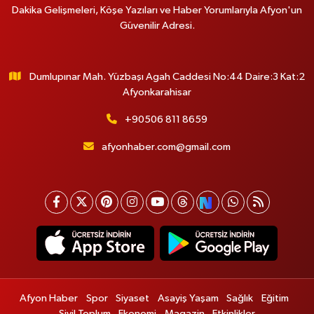
Dakika Gelişmeleri, Köşe Yazıları ve Haber Yorumlarıyla Afyon'un
Güvenilir Adresi.
Dumlupınar Mah. Yüzbaşı Agah Caddesi No:44 Daire:3 Kat:2
Afyonkarahisar
+90506 811 8659
afyonhaber.com@gmail.com
Afyon Haber
Spor
Siyaset
Asayiş Yaşam
Sağlık
Eğitim
Sivil Toplum
Ekonomi
Magazin
Etkinlikler