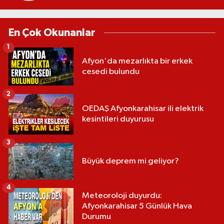
En Çok Okunanlar
1
Afyon'da mezarlıkta bir erkek
cesedi bulundu
2
OEDAŞ Afyonkarahisar ili elektrik
kesintileri duyurusu
3
Büyük deprem mi geliyor?
4
Meteoroloji duyurdu:
Afyonkarahisar 5 Günlük Hava
Durumu