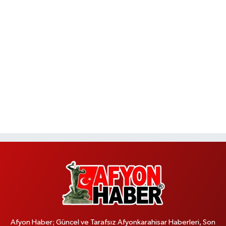
Afyon Haber; Güncel ve Tarafsız Afyonkarahisar Haberleri, Son