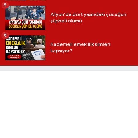
5
Afyon’da dört yaşındaki çocuğun
şüpheli ölümü
6
Kademeli emeklilik kimleri
kapsıyor?