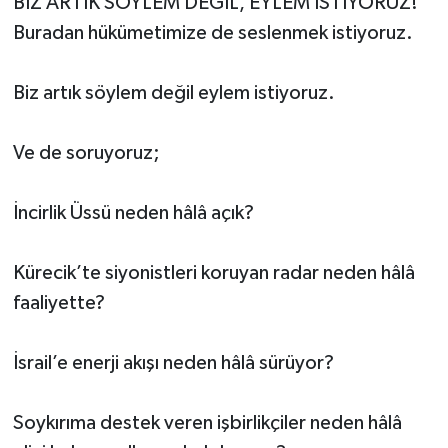
BİZ ARTIK SÖYLEM DEĞİL, EYLEM İSTİYORUZ!
Buradan hükümetimize de seslenmek istiyoruz.
Biz artık söylem değil eylem istiyoruz.
Ve de soruyoruz;
İncirlik Üssü neden hâlâ açık?
Kürecik’te siyonistleri koruyan radar neden hâlâ
faaliyette?
İsrail’e enerji akışı neden hâlâ sürüyor?
Soykırıma destek veren işbirlikçiler neden hâlâ