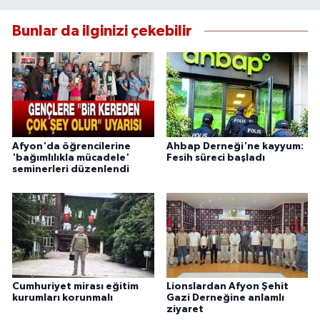
Bunlar da ilginizi çekebilir
Afyon'da öğrencilerine
Ahbap Derneği'ne kayyum:
'bağımlılıkla mücadele'
Fesih süreci başladı
seminerleri düzenlendi
Cumhuriyet mirası eğitim
Lionslardan Afyon Şehit
kurumları korunmalı
Gazi Derneğine anlamlı
ziyaret