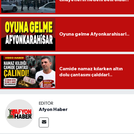
Oyuna gelme Afyonkarahisar!..
Camide namaz kılarken altın
dolu çantasını çaldılar!..
EDITÖR
Afyon Haber