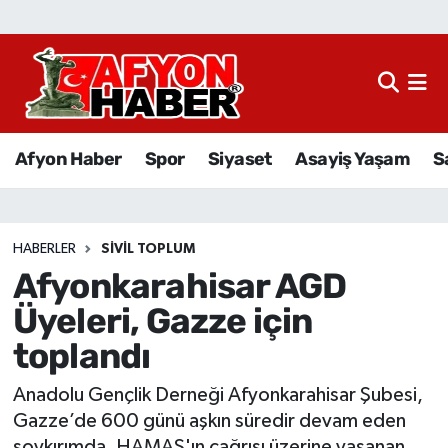
Afyon Haber
Siyaset
Afyon Haber
Spor
Siyaset
Asayiş Yaşam
S
Spor
Asayiş Yaşam
HABERLER
SIVIL TOPLUM
Afyonkarahisar AGD
Sağlık
Üyeleri, Gazze için
Eğitim
toplandı
Sivil Toplum
Anadolu Gençlik Derneği Afyonkarahisar Şubesi,
Gazze’de 600 günü aşkın süredir devam eden
Ekonomi
soykırımda, HAMAS'ın çağrısı üzerine yaşanan