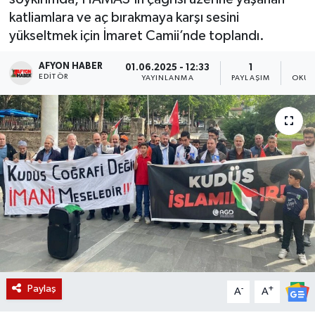
katliamlara ve aç bırakmaya karşı sesini
Magazin
yükseltmek için İmaret Camii’nde toplandı.
Etkinlikler
AFYON HABER
01.06.2025 - 12:33
1
EDITÖR
YAYINLANMA
PAYLAŞIM
OKUN
Paylaş
-
+
A
A