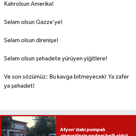
Kahrolsun Amerika!
Selam olsun Gazze’ye!
Selam olsun direnişe!
Selam olsun şehadete yürüyen yiğitlere!
Ve son sözümüz: Bu kavga bitmeyecek! Ya zafer
ya şehadet!
Afyon'daki pompalı
cinayetlerin nedeni belli oldu!..