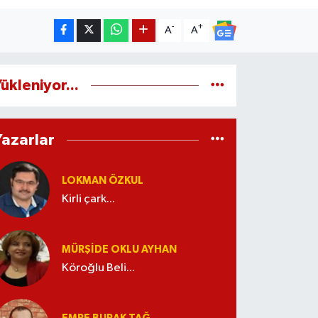
-
+
A
A
ükleniyor...
Yazarlar
LOKMAN ÖZKUL
Kirli çark...
MÜRŞIDE OKLU AYHAN
Köroğlu Beli...