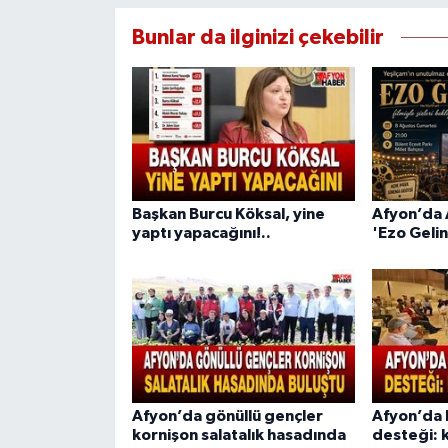
Bunlar da ilginizi çekebilir
Başkan Burcu Köksal, yine
Afyon’da 
yaptı yapacağını!..
'Ezo Gelin
Afyon’da gönüllü gençler
Afyon’da 
kornişon salatalık hasadında
desteği: k