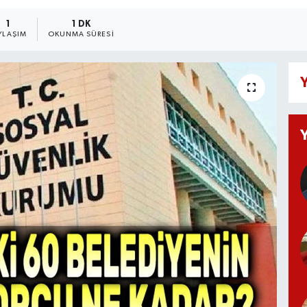
1
1 DK
YLAŞIM
OKUNMA SÜRESI
Y