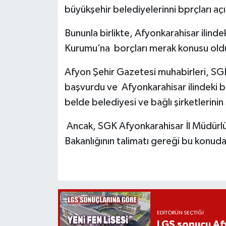
büyükşehir belediyelerinni bprçları açı
Bununla birlikte, Afyonkarahisar ilind
Kurumu’na borçları merak konusu old
Afyon Şehir Gazetesi muhabirleri, SG
başvurdu ve Afyonkarahisar ilindeki b
belde belediyesi ve bağlı şirketlerin
Ancak, SGK Afyonkarahisar İl Müdürlüğ
Bakanlığının talimatı gereği bu konuda
EDITÖRÜN SEÇTIĞI
LGS sonucu Afy