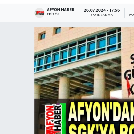
AFYON HABER
Magazin
26.07.2024 - 17:56
EDITÖR
YAYINLANMA
PA
Etkinlikler