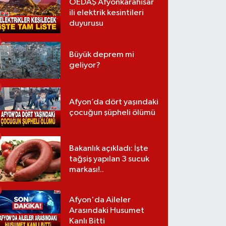
OEDAŞ Afyonkarahisar
ili elektrik kesintileri
duyurusu
Büyük deprem mi
geliyor?
Afyon’da dört yaşındaki
çocuğun şüpheli ölümü
Bakanlık açıkladı: İşte
tağşiş yapılan 3 sucuk
markası!..
Afyon'da Aileler
Arasındaki Husumet
Kanlı Bitti