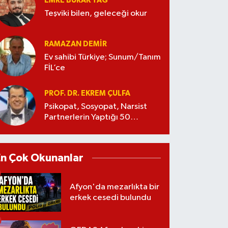
EMRE BURAK TAĞ
Teşviki bilen, geleceği okur
RAMAZAN DEMİR
Ev sahibi Türkiye; Sunum/Tanım
FİL’ce
PROF. DR. EKREM ÇULFA
Psikopat, Sosyopat, Narsist
Partnerlerin Yaptığı 50
Manipülasyon
En Çok Okunanlar
Afyon'da mezarlıkta bir
erkek cesedi bulundu