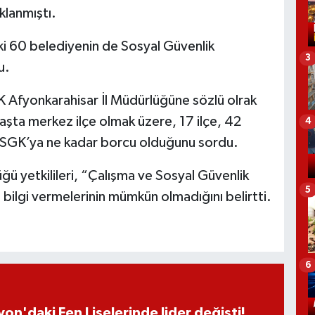
klanmıştı.
eki 60 belediyenin de Sosyal Güvenlik
3
u.
K Afyonkarahisar İl Müdürlüğüne sözlü olrak
aşta merkez ilçe olmak üzere, 17 ilçe, 42
4
in SGK’ya ne kadar borcu olduğunu sordu.
ü yetkilileri, “Çalışma ve Sosyal Güvenlik
5
 bilgi vermelerinin mümkün olmadığını belirtti.
6
on'daki Fen Liselerinde lider değişti!..