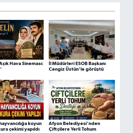
Açık Hava Sineması:
İl Müdürleri ESOB Başkanı
'
Cengiz Üstün’le görüştü
hayvancılığa koyun
Afyon Belediyesi'nden
ura çekimi yapıldı
Çiftçilere Yerli Tohum