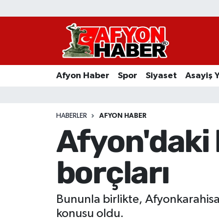
Afyon Haber
Siyaset
Afyon Haber
Spor
Siyaset
Asayiş 
Spor
Asayiş Yaşam
HABERLER
AFYON HABER
Afyon'daki 
Sağlık
borçları
Eğitim
Sivil Toplum
Bununla birlikte, Afyonkarahis
Ekonomi
konusu oldu.