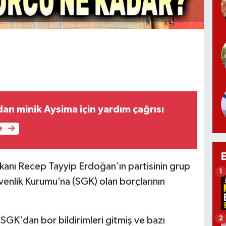
an minik Aysima için yardım çağrısı
e
anı Recep Tayyip Erdoğan’ın partisinin grup
1
venlik Kurumu’na (SGK) olan borçlarının
2
GK'dan bor bildirimleri gitmiş ve bazı