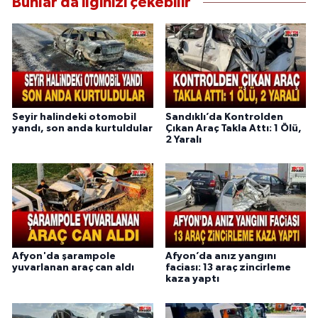
Bunlar da ilginizi çekebilir
Seyir halindeki otomobil
Sandıklı’da Kontrolden
yandı, son anda kurtuldular
Çıkan Araç Takla Attı: 1 Ölü,
2 Yaralı
Afyon'da şarampole
Afyon’da anız yangını
yuvarlanan araç can aldı
faciası: 13 araç zincirleme
kaza yaptı