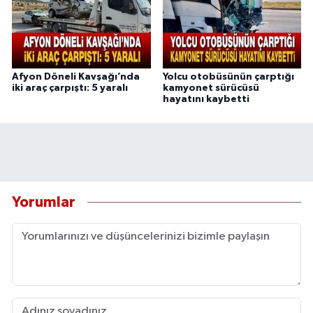
Afyon Döneli Kavşağı’nda
Yolcu otobüsünün çarptığı
iki araç çarpıştı: 5 yaralı
kamyonet sürücüsü
hayatını kaybetti
Yorumlar