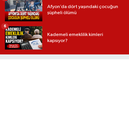
Afyon’da dört yaşındaki çocuğun
şüpheli ölümü
6
Kademeli emeklilik kimleri
kapsıyor?