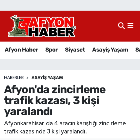
Afyon Haber
Siyaset
Afyon Haber
Spor
Siyaset
Asayiş Yaşam
S
Spor
Asayiş Yaşam
HABERLER
ASAYIŞ YAŞAM
Afyon'da zincirleme
Sağlık
trafik kazası, 3 kişi
Eğitim
yaralandı
Sivil Toplum
Afyonkarahisar'da 4 aracın karıştığı zincirleme
trafik kazasında 3 kişi yaralandı.
Ekonomi