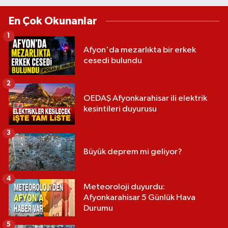
En Çok Okunanlar
1
Afyon'da mezarlıkta bir erkek
cesedi bulundu
2
OEDAŞ Afyonkarahisar ili elektrik
kesintileri duyurusu
3
Büyük deprem mi geliyor?
4
Meteoroloji duyurdu:
Afyonkarahisar 5 Günlük Hava
Durumu
5