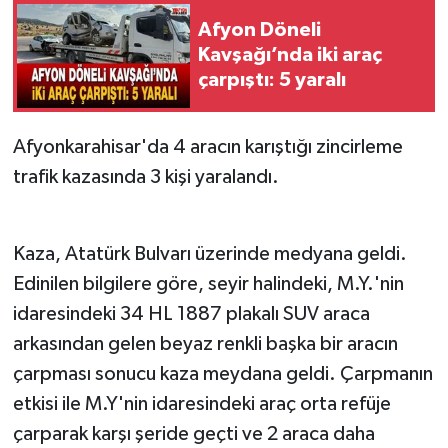
Afyon Döneli
Kavşağı’nda iki araç
çarpıştı: 5 yaralı
Afyonkarahisar'da 4 aracın karıştığı zincirleme
trafik kazasında 3 kişi yaralandı.
Kaza, Atatürk Bulvarı üzerinde medyana geldi.
Edinilen bilgilere göre, seyir halindeki, M.Y.'nin
idaresindeki 34 HL 1887 plakalı SUV araca
arkasından gelen beyaz renkli başka bir aracın
çarpması sonucu kaza meydana geldi. Çarpmanın
etkisi ile M.Y'nin idaresindeki araç orta refüje
çarparak karşı şeride geçti ve 2 araca daha