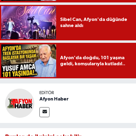
Sibel Can, Afyon'da düğünde
sahne aldı
Afyon'da doğdu, 101 yaşına
geldi, komşularıyla kutladı!..
EDITÖR
Afyon Haber