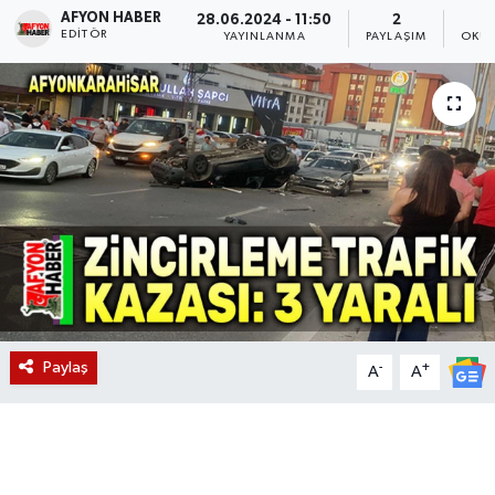
AFYON HABER
28.06.2024 - 11:50
2
EDITÖR
Magazin
YAYINLANMA
PAYLAŞIM
OKUN
Etkinlikler
Paylaş
-
+
A
A