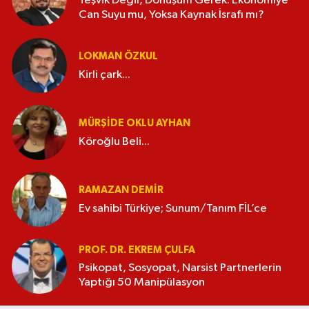
Teşvik Değil, Dönüşüm Gerek: Ekonomiye
Can Suyu mu, Yoksa Kaynak İsrafı mı?
LOKMAN ÖZKUL
Kirli çark...
MÜRŞIDE OKLU AYHAN
Köroğlu Beli...
RAMAZAN DEMİR
Ev sahibi Türkiye; Sunum/Tanım FİL’ce
PROF. DR. EKREM ÇULFA
Psikopat, Sosyopat, Narsist Partnerlerin
Yaptığı 50 Manipülasyon