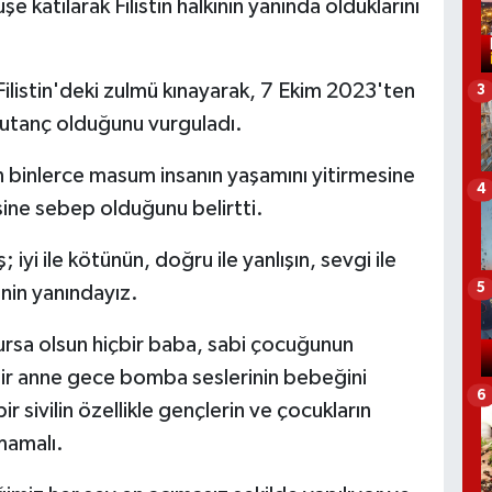
e katılarak Filistin halkının yanında olduklarını
listin'deki zulmü kınayarak, 7 Ekim 2023'ten
3
r utanç olduğunu vurguladı.
arının binlerce masum insanın yaşamını yitirmesine
4
sine sebep olduğunu belirtti.
yi ile kötünün, doğru ile yanlışın, sevgi ile
5
inin yanındayız.
ursa olsun hiçbir baba, sabi çocuğunun
bir anne gece bomba seslerinin bebeğini
6
 sivilin özellikle gençlerin ve çocukların
mamalı.