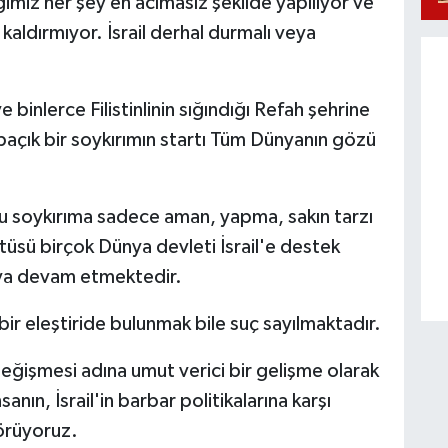
ğimiz her şey en acımasız şekilde yapılıyor ve
 kaldırmıyor. İsrail derhal durmalı veya
e binlerce Filistinlinin sığındığı Refah şehrine
apaçık bir soykırımın startı Tüm Dünyanın gözü
a bu soykırıma sadece aman, yapma, sakın tarzı
tüsü birçok Dünya devleti İsrail'e destek
aya devam etmektedir.
 bir eleştiride bulunmak bile suç sayılmaktadır.
eğişmesi adına umut verici bir gelişme olarak
nın, İsrail'in barbar politikalarına karşı
görüyoruz.