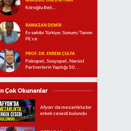
MÜRŞIDE OKLU AYHAN
Köroğlu Beli...
RAMAZAN DEMİR
Ev sahibi Türkiye; Sunum/Tanım
FİL’ce
PROF. DR. EKREM ÇULFA
Psikopat, Sosyopat, Narsist
Partnerlerin Yaptığı 50
Manipülasyon
En Çok Okunanlar
Afyon'da mezarlıkta bir
erkek cesedi bulundu