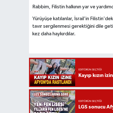
Rabbim, Filistin halkının yar ve yardım
Yürüyüşe katılanlar, İsrail'in Filistin'de
tavır sergilenmesi gerektiğini dile getir
kez daha haykırdılar.
EDITÖRÜN SEÇTIĞI
Kayıp kızın izi
EDITÖRÜN SEÇTIĞI
LGS sonucu Afy