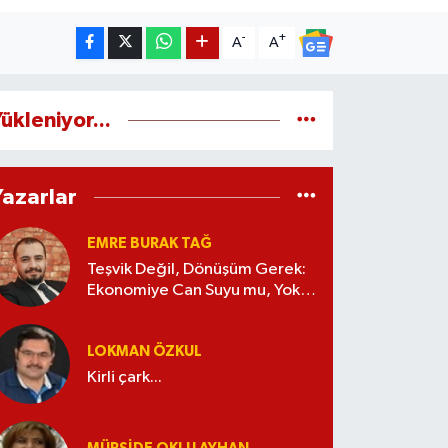
-
+
A
A
ükleniyor...
Yazarlar
EMRE BURAK TAĞ
Teşvik Değil, Dönüşüm Gerek:
Ekonomiye Can Suyu mu, Yoksa
Kaynak İsrafı mı?
LOKMAN ÖZKUL
Kirli çark...