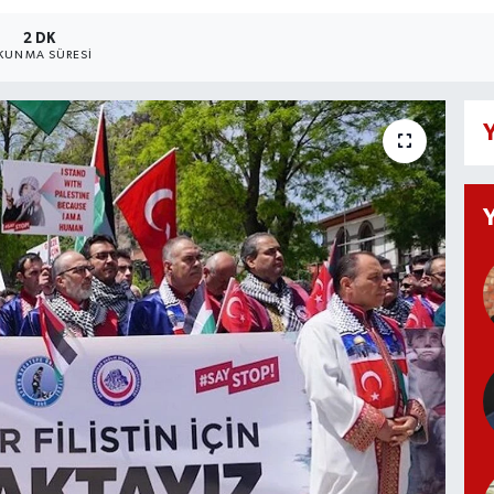
2 DK
KUNMA SÜRESI
Y