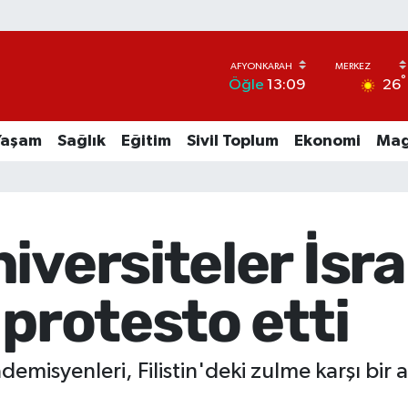
°
26
Öğle
13:09
Yaşam
Sağlık
Eğitim
Sivil Toplum
Ekonomi
Mag
iversiteler İsra
 protesto etti
misyenleri, Filistin'deki zulme karşı bir ar