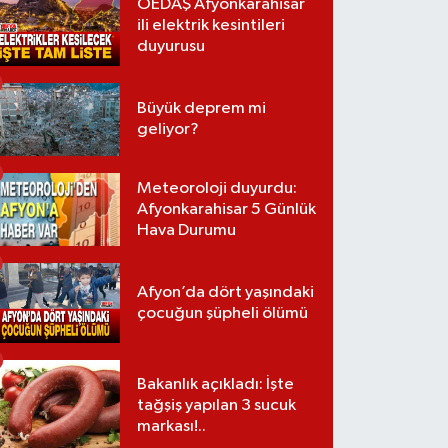
OEDAŞ Afyonkarahisar
ili elektrik kesintileri
duyurusu
Büyük deprem mi
geliyor?
Meteoroloji duyurdu:
Afyonkarahisar 5 Günlük
Hava Durumu
Afyon’da dört yaşındaki
çocuğun şüpheli ölümü
Bakanlık açıkladı: İşte
tağşiş yapılan 3 sucuk
markası!..