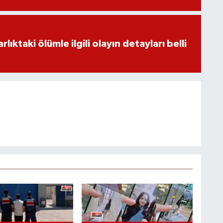
ıktaki ölümle ilgili olayın detayları belli