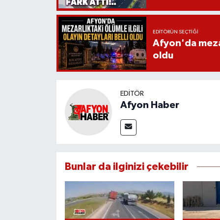
EDITÖRÜN SEÇTIĞI
Afyon'da mezarl
oldu
EDITÖR
Afyon Haber
Bunlar da ilginizi çekebilir