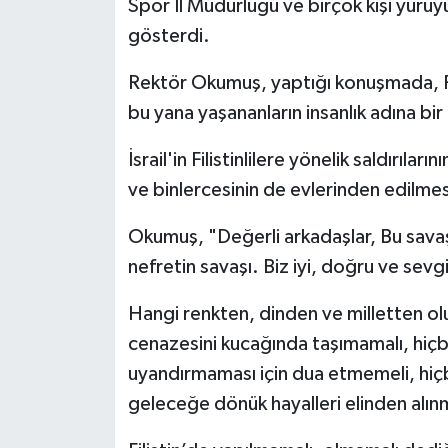
Spor İl Müdürlüğü ve birçok kişi yürüyüş
gösterdi.
Rektör Okumuş, yaptığı konuşmada, Fi
bu yana yaşananların insanlık adına bi
İsrail'in Filistinlilere yönelik saldırıl
ve binlercesinin de evlerinden edilme
Okumuş, "Değerli arkadaşlar, Bu savaş; i
nefretin savaşı. Biz iyi, doğru ve sevg
Hangi renkten, dinden ve milletten ol
cenazesini kucağında taşımamalı, hiç
uyandırmaması için dua etmemeli, hiçbir
geleceğe dönük hayalleri elinden alın