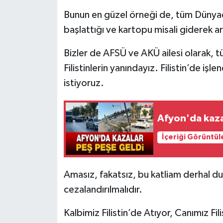
Bunun en güzel örneği de, tüm Dünyad
başlattığı ve kartopu misali giderek art
Bizler de AFSÜ ve AKÜ ailesi olarak, 
Filistinlerin yanındayız. Filistin’de iş
istiyoruz.
Afyon'da kaza
İçeriği Görüntül
Amasız, fakatsız, bu katliam derhal du
cezalandırılmalıdır.
Kalbimiz Filistin’de Atıyor, Canımız Fili