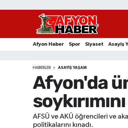
Afyon Haber
Siyaset
Afyon Haber
Spor
Siyaset
Asayiş 
Spor
Asayiş Yaşam
HABERLER
ASAYIŞ YAŞAM
Afyon'da ün
Sağlık
soykırımını
Eğitim
Sivil Toplum
AFSÜ ve AKÜ öğrencileri ve akade
Ekonomi
politikalarını kınadı.