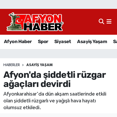
Afyon Haber
Siyaset
Afyon Haber
Spor
Siyaset
Asayiş Yaşam
S
Spor
Asayiş Yaşam
HABERLER
ASAYIŞ YAŞAM
Afyon'da şiddetli rüzgar
Sağlık
ağaçları devirdi
Eğitim
Afyonkarahisar'da dün akşam saatlerinde etkili
Sivil Toplum
olan şiddetli rüzgarlı ve yağışlı hava hayatı
olumsuz etkiledi.
Ekonomi