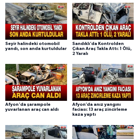
Seyir halindeki otomobil
Sandıklı’da Kontrolden
yandı, son anda kurtuldular
Çıkan Araç Takla Attı: 1 Ölü,
2 Yaralı
Afyon'da şarampole
Afyon’da anız yangını
yuvarlanan araç can aldı
faciası: 13 araç zincirleme
kaza yaptı