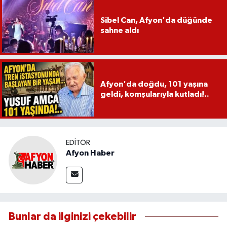
Sibel Can, Afyon'da düğünde
sahne aldı
Afyon'da doğdu, 101 yaşına
geldi, komşularıyla kutladı!..
EDITÖR
Afyon Haber
Bunlar da ilginizi çekebilir