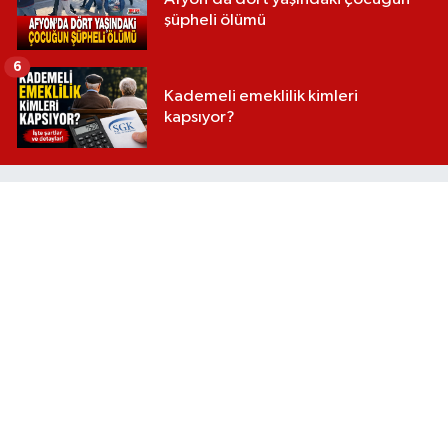
şüpheli ölümü
6
Kademeli emeklilik kimleri
kapsıyor?