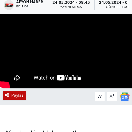
AFYON HABER
24.05.2024 - 08:45
24.05.2024 - 08
EDITÖR
YAYINLANMA
GÜNCELLEME
Magazin
Etkinlikler
Paylaş
-
+
A
A