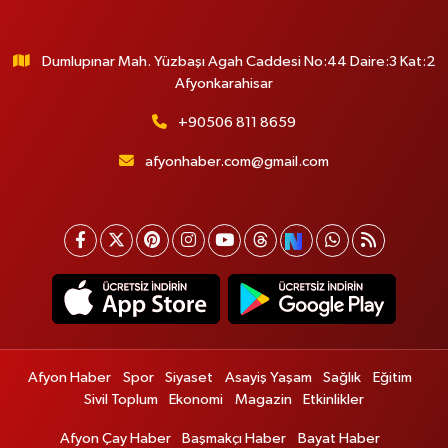
Dumlupınar Mah. Yüzbaşı Agah Caddesi No:44 Daire:3 Kat:2
Afyonkarahisar
+90506 811 8659
afyonhaber.com@gmail.com
Afyon Haber
Spor
Siyaset
Asayiş Yaşam
Sağlık
Eğitim
Sivil Toplum
Ekonomi
Magazin
Etkinlikler
Afyon Çay Haber
Başmakçı Haber
Bayat Haber