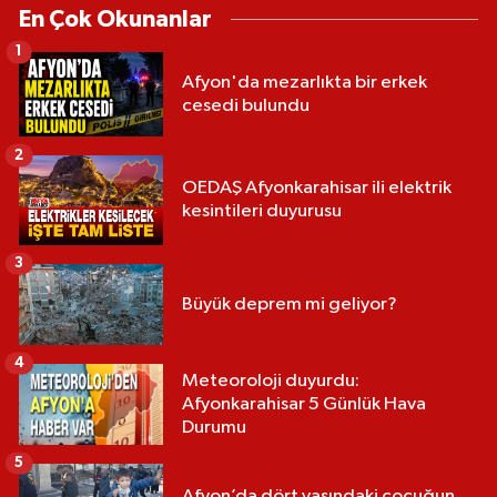
En Çok Okunanlar
1
Afyon'da mezarlıkta bir erkek
cesedi bulundu
2
OEDAŞ Afyonkarahisar ili elektrik
kesintileri duyurusu
3
Büyük deprem mi geliyor?
4
Meteoroloji duyurdu:
Afyonkarahisar 5 Günlük Hava
Durumu
5
Afyon’da dört yaşındaki çocuğun