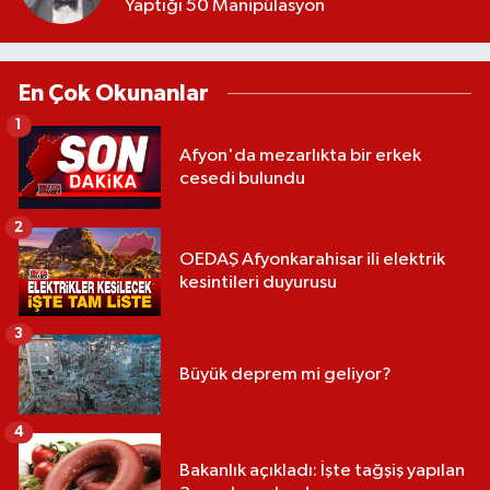
Yaptığı 50 Manipülasyon
En Çok Okunanlar
1
Afyon'da mezarlıkta bir erkek
cesedi bulundu
2
OEDAŞ Afyonkarahisar ili elektrik
kesintileri duyurusu
3
Büyük deprem mi geliyor?
4
Bakanlık açıkladı: İşte tağşiş yapılan