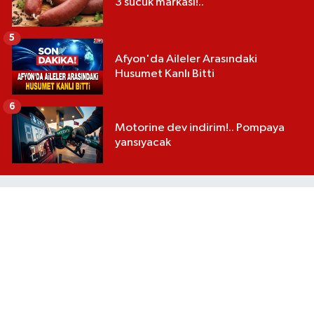
3 sucuk markası!..
5
Afyon'da Aileler Arasındaki
Husumet Kanlı Bitti
6
Motorine dev indirim!.. Pompaya
yansıyacak