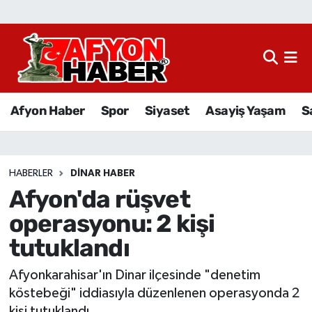
Afyon Haber
Siyaset
Afyon Haber
Spor
Siyaset
Asayiş Yaşam
S
Spor
Asayiş Yaşam
HABERLER
DINAR HABER
Afyon'da rüşvet
Sağlık
operasyonu: 2 kişi
Eğitim
tutuklandı
Sivil Toplum
Afyonkarahisar'ın Dinar ilçesinde "denetim
köstebeği" iddiasıyla düzenlenen operasyonda 2
Ekonomi
kişi tutuklandı.