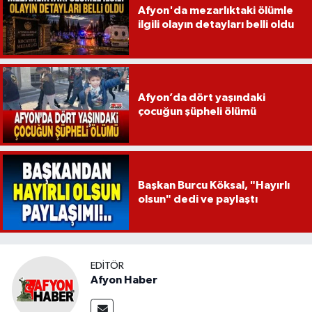
Afyon'da mezarlıktaki ölümle
ilgili olayın detayları belli oldu
Afyon’da dört yaşındaki
çocuğun şüpheli ölümü
Başkan Burcu Köksal, "Hayırlı
olsun" dedi ve paylaştı
EDITÖR
Afyon Haber