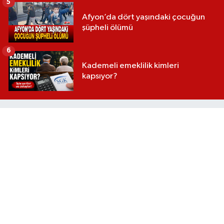
5
Afyon’da dört yaşındaki çocuğun
şüpheli ölümü
6
Kademeli emeklilik kimleri
kapsıyor?