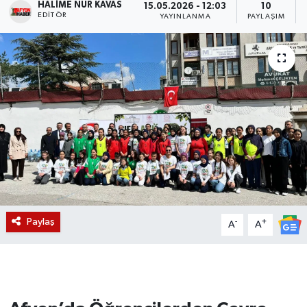
HALIME NUR KAVAS
15.05.2026 - 12:03
10
EDITÖR
YAYINLANMA
PAYLAŞIM
Magazin
Etkinlikler
Paylaş
-
+
A
A