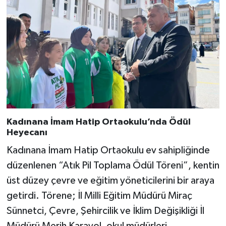
Kadınana İmam Hatip Ortaokulu’nda Ödül
Heyecanı
Kadınana İmam Hatip Ortaokulu ev sahipliğinde
düzenlenen “Atık Pil Toplama Ödül Töreni”, kentin
üst düzey çevre ve eğitim yöneticilerini bir araya
getirdi. Törene; İl Milli Eğitim Müdürü Miraç
Sünnetci, Çevre, Şehircilik ve İklim Değişikliği İl
Müdürü Merih Karayol, okul müdürleri,