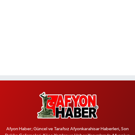
Afyon Haber; Güncel ve Tarafsız Afyonkarahisar Haberleri, Son