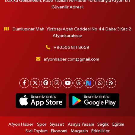
Dakika Gelişmeleri, Köşe Yazıları ve Haber Yorumlarıyla Afyon'un
Güvenilir Adresi.
Dumlupınar Mah. Yüzbaşı Agah Caddesi No:44 Daire:3 Kat:2
Afyonkarahisar
+90506 811 8659
afyonhaber.com@gmail.com
Afyon Haber
Spor
Siyaset
Asayiş Yaşam
Sağlık
Eğitim
Sivil Toplum
Ekonomi
Magazin
Etkinlikler