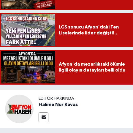
LGS sonucu Afyon'daki Fen
Liselerinde lider değişti!..
Afyon'da mezarlıktaki ölümle
ilgili olayın detayları belli oldu
EDITÖR HAKKINDA
Halime Nur Kavas