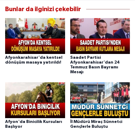
Bunlar da ilginizi çekebilir
Afyonkarahisar'da kentsel
Saadet Partisi
dönüşüm masaya yatırıldı!
Afyonkarahisar'dan 24
Temmuz Basın Bayramı
Mesajı
Afyon'da Binicilik Kursuları
İl Müdürü Miraç Sünnetci
Başlıyor
Gençlerle Buluştu