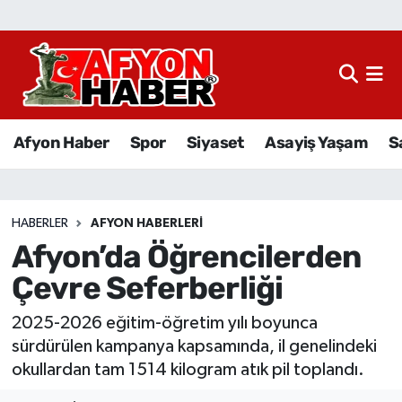
Afyon Haber
Siyaset
Afyon Haber
Spor
Siyaset
Asayiş Yaşam
S
Spor
Asayiş Yaşam
HABERLER
AFYON HABERLERI
Afyon’da Öğrencilerden
Sağlık
Çevre Seferberliği
Eğitim
2025-2026 eğitim-öğretim yılı boyunca
Sivil Toplum
sürdürülen kampanya kapsamında, il genelindeki
okullardan tam 1514 kilogram atık pil toplandı.
Ekonomi