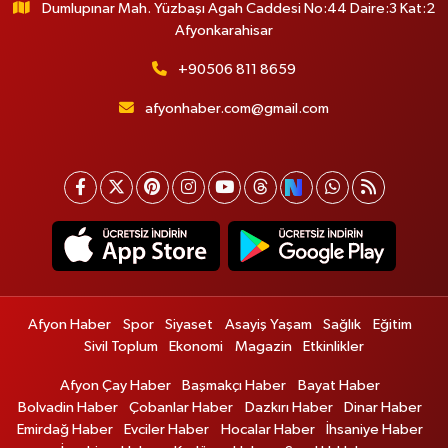
Dumlupınar Mah. Yüzbaşı Agah Caddesi No:44 Daire:3 Kat:2
Afyonkarahisar
+90506 811 8659
afyonhaber.com@gmail.com
Afyon Haber
Spor
Siyaset
Asayiş Yaşam
Sağlık
Eğitim
Sivil Toplum
Ekonomi
Magazin
Etkinlikler
Afyon Çay Haber
Başmakçı Haber
Bayat Haber
Bolvadin Haber
Çobanlar Haber
Dazkırı Haber
Dinar Haber
Emirdağ Haber
Evciler Haber
Hocalar Haber
İhsaniye Haber