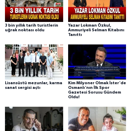
3 bin yıllık tarih turistlerin
Yazar Lokman Özkul,
uğrak noktası oldu
Ammuriyeli Selman Kitabını
Tanıttı
Lisansüstü mezunlar, karma
Kim Milyoner Olmak İster'de
sanat sergisi açtı
Osmanlı'nın İlk Spor
Gazetesi Sorusu Gündem
Oldu!