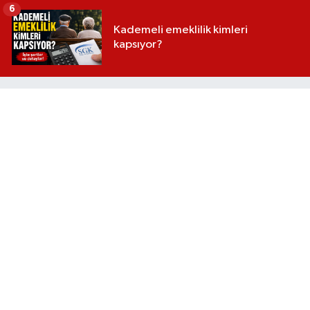
6
Kademeli emeklilik kimleri
kapsıyor?