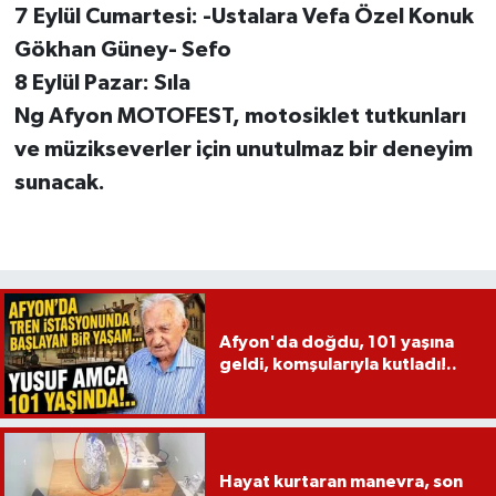
7 Eylül Cumartesi: -Ustalara Vefa Özel Konuk
Gökhan Güney- Sefo
8 Eylül Pazar: Sıla
Ng Afyon MOTOFEST, motosiklet tutkunları
ve müzikseverler için unutulmaz bir deneyim
sunacak.
Afyon'da doğdu, 101 yaşına
geldi, komşularıyla kutladı!..
Hayat kurtaran manevra, son