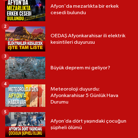
Afyon'da mezarlıkta bir erkek
cesedi bulundu
2
OEDAŞ Afyonkarahisar ili elektrik
kesintileri duyurusu
3
Büyük deprem mi geliyor?
4
Meteoroloji duyurdu:
Afyonkarahisar 5 Günlük Hava
Durumu
5
Afyon’da dört yaşındaki çocuğun
şüpheli ölümü