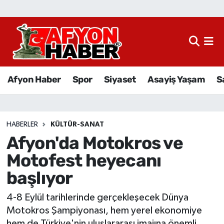
Afyon Haber
Siyaset
Afyon Haber
Spor
Siyaset
Asayiş Yaşam
S
Spor
Asayiş Yaşam
HABERLER
KÜLTÜR-SANAT
Afyon'da Motokros ve
Sağlık
Motofest heyecanı
Eğitim
başlıyor
Sivil Toplum
4-8 Eylül tarihlerinde gerçekleşecek Dünya
Motokros Şampiyonası, hem yerel ekonomiye
Ekonomi
hem de Türkiye'nin uluslararası imajına önemli