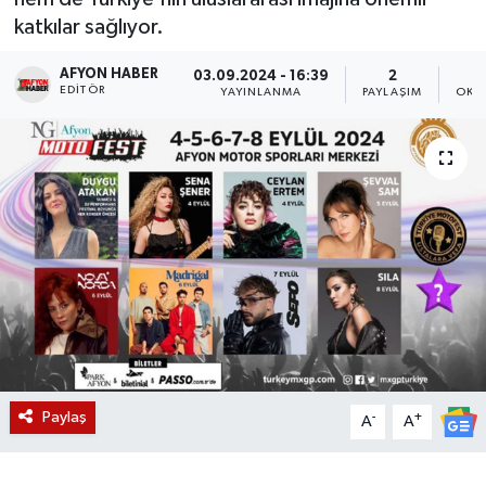
katkılar sağlıyor.
Magazin
AFYON HABER
03.09.2024 - 16:39
2
EDITÖR
Etkinlikler
YAYINLANMA
PAYLAŞIM
OKU
Paylaş
-
+
A
A