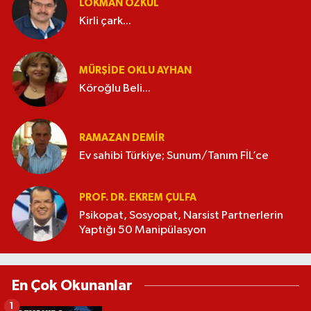
LOKMAN ÖZKUL
Kirli çark...
MÜRŞIDE OKLU AYHAN
Köroğlu Beli...
RAMAZAN DEMİR
Ev sahibi Türkiye; Sunum/Tanım FİL’ce
PROF. DR. EKREM ÇULFA
Psikopat, Sosyopat, Narsist Partnerlerin
Yaptığı 50 Manipülasyon
En Çok Okunanlar
1