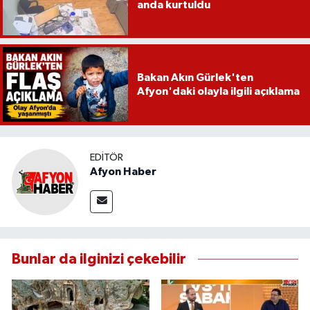
anda kurtuldu
Bakan Akın Gürlek'ten
Afyon'daki olayla ilgili açıklama
EDITÖR
Afyon Haber
Bunlar da ilginizi çekebilir