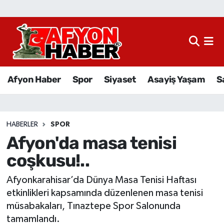
Afyon Haber
Siyaset
Afyon Haber
Spor
Siyaset
Asayiş Yaşam
S
Spor
Asayiş Yaşam
HABERLER
SPOR
Afyon'da masa tenisi
Sağlık
coşkusu!..
Eğitim
Afyonkarahisar’da Dünya Masa Tenisi Haftası
Sivil Toplum
etkinlikleri kapsamında düzenlenen masa tenisi
müsabakaları, Tınaztepe Spor Salonunda
Ekonomi
tamamlandı.