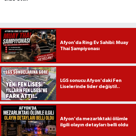
Afyon’da Ring Ev Sahibi: Muay
Thai Şampiyonası
LGS sonucu Afyon'daki Fen
Liselerinde lider değişti!..
Afyon'da mezarlıktaki ölümle
ilgili olayın detayları belli oldu