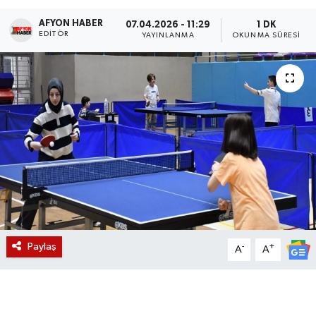
AFYON HABER
Magazin
07.04.2026 - 11:29
1 DK
EDITÖR
YAYINLANMA
OKUNMA SÜRESI
Etkinlikler
Paylaş
-
+
A
A