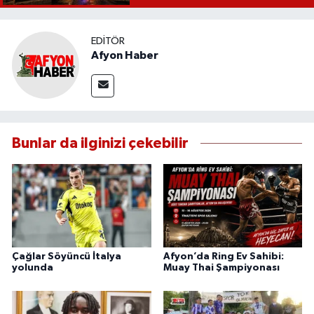
EDITÖR
Afyon Haber
Bunlar da ilginizi çekebilir
Çağlar Söyüncü İtalya
Afyon’da Ring Ev Sahibi:
yolunda
Muay Thai Şampiyonası