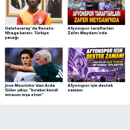
Galatasaray'da Renato
Afyonspor taraftarları
Nhaga kararı: Türkiye
Zafer Meydanı’nda
yasağı
Jose Mourinho’dan Arda
Afyonspor için destek
Güler çıkışı: "bırakın kendi
zamanı
mirasını inşa etsin"