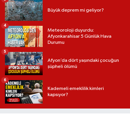
Büyük deprem mi geliyor?
4
Meteoroloji duyurdu:
Afyonkarahisar 5 Günlük Hava
Durumu
5
Afyon’da dört yaşındaki çocuğun
şüpheli ölümü
6
Kademeli emeklilik kimleri
kapsıyor?