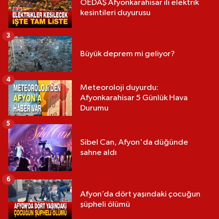
OEDAŞ Afyonkarahisar ili elektrik
kesintileri duyurusu
3
Büyük deprem mi geliyor?
4
Meteoroloji duyurdu:
Afyonkarahisar 5 Günlük Hava
Durumu
5
Sibel Can, Afyon'da düğünde
sahne aldı
6
Afyon’da dört yaşındaki çocuğun
şüpheli ölümü