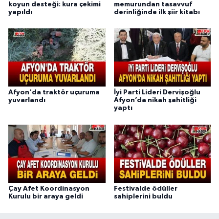
koyun desteği: kura çekimi
memurundan tasavvuf
yapıldı
derinliğinde ilk şiir kitabı
Afyon'da traktör uçuruma
İyi Parti Lideri Dervişoğlu
yuvarlandı
Afyon’da nikah şahitliği
yaptı
Çay Afet Koordinasyon
Festivalde ödüller
Kurulu bir araya geldi
sahiplerini buldu