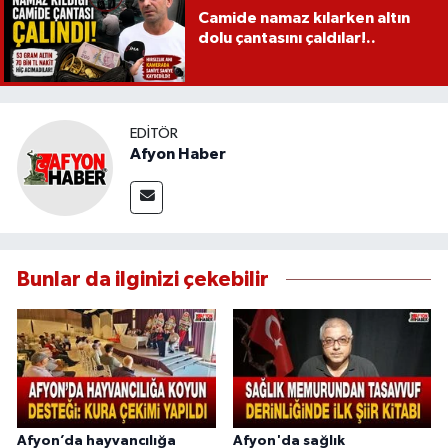
Camide namaz kılarken altın
dolu çantasını çaldılar!..
EDITÖR
Afyon Haber
Bunlar da ilginizi çekebilir
Afyon’da hayvancılığa
Afyon'da sağlık