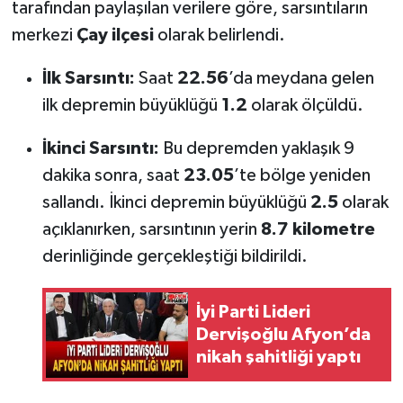
tarafından paylaşılan verilere göre, sarsıntıların
merkezi
Çay ilçesi
olarak belirlendi.
İlk Sarsıntı:
Saat
22.56
’da meydana gelen
ilk depremin büyüklüğü
1.2
olarak ölçüldü.
İkinci Sarsıntı:
Bu depremden yaklaşık 9
dakika sonra, saat
23.05
’te bölge yeniden
sallandı. İkinci depremin büyüklüğü
2.5
olarak
açıklanırken, sarsıntının yerin
8.7 kilometre
derinliğinde gerçekleştiği bildirildi.
İyi Parti Lideri
Dervişoğlu Afyon’da
nikah şahitliği yaptı