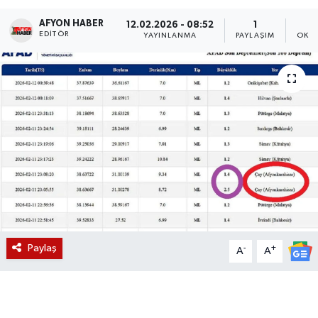
AFYON HABER
Magazin
12.02.2026 - 08:52
1
EDITÖR
YAYINLANMA
PAYLAŞIM
OKUN
Etkinlikler
Paylaş
-
+
A
A