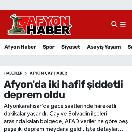
Afyon Haber
Siyaset
Afyon Haber
Spor
Siyaset
Asayiş Yaşam
S
Spor
Asayiş Yaşam
HABERLER
AFYON ÇAY HABER
Afyon'da iki hafif şiddetli
Sağlık
deprem oldu
Eğitim
Afyonkarahisar’da gece saatlerinde hareketli
Sivil Toplum
dakikalar yaşandı. Çay ve Bolvadin ilçeleri
arasında kalan bölgede, AFAD verilerine göre peş
Ekonomi
peşe iki deprem meydana geldi. İşte detaylar...