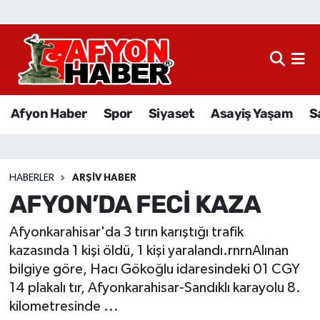
Afyon Haber
Siyaset
Afyon Haber
Spor
Siyaset
Asayiş Yaşam
S
Spor
Asayiş Yaşam
HABERLER
ARŞIV HABER
AFYON’DA FECİ KAZA
Sağlık
Afyonkarahisar'da 3 tırın karıştığı trafik
Eğitim
kazasında 1 kişi öldü, 1 kişi yaralandı.rnrnAlınan
bilgiye göre, Hacı Gökoğlu idaresindeki 01 CGY
Sivil Toplum
14 plakalı tır, Afyonkarahisar-Sandıklı karayolu 8.
kilometresinde ...
Ekonomi