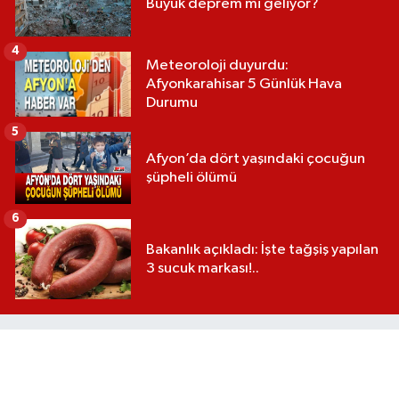
Büyük deprem mi geliyor?
4
Meteoroloji duyurdu:
Afyonkarahisar 5 Günlük Hava
Durumu
5
Afyon’da dört yaşındaki çocuğun
şüpheli ölümü
6
Bakanlık açıkladı: İşte tağşiş yapılan
3 sucuk markası!..