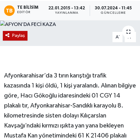
TE BILISIM
22.01.2015 - 13:42
30.07.2024 - 11:45
Magazin
EDITÖR
YAYINLANMA
GÜNCELLEME
Etkinlikler
Paylaş
-
+
A
A
Afyonkarahisar’da 3 tırın karıştığı trafik
kazasında 1 kişi öldü, 1 kişi yaralandı. Alınan bilgiye
göre, Hacı Gökoğlu idaresindeki 01 CGY 14
plakalı tır, Afyonkarahisar-Sandıklı karayolu 8.
kilometresinde sisten dolayı Kılıçarslan
Kavşağı’ndaki kırmızı ışıkta yan yana bekleyen
Mustafa Kan yönetimindeki 61 K 21406 plakalı