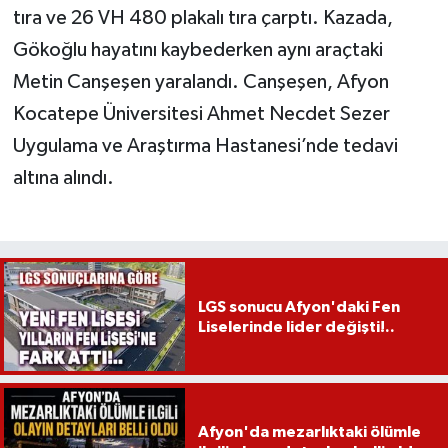
tıra ve 26 VH 480 plakalı tıra çarptı. Kazada,
Gökoğlu hayatını kaybederken aynı araçtaki
Metin Canşeşen yaralandı. Canşeşen, Afyon
Kocatepe Üniversitesi Ahmet Necdet Sezer
Uygulama ve Araştırma Hastanesi’nde tedavi
altına alındı.
LGS sonucu Afyon'daki Fen
Liselerinde lider değişti!..
Afyon'da mezarlıktaki ölümle