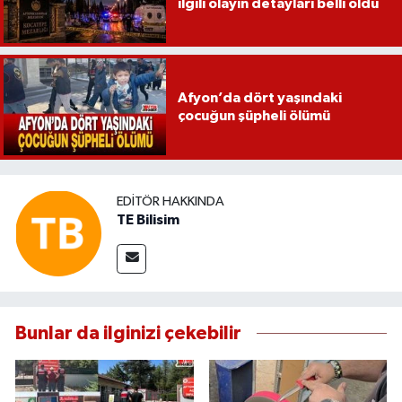
ilgili olayın detayları belli oldu
Afyon’da dört yaşındaki
çocuğun şüpheli ölümü
EDITÖR HAKKINDA
TE Bilisim
Bunlar da ilginizi çekebilir