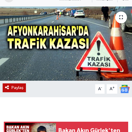
Magazin
Etkinlikler
Paylaş
-
+
A
A
Bakan Akın Gürlek'ten