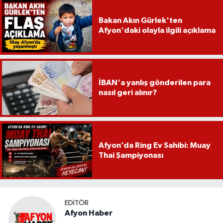
Bakan Akın Gürlek'ten
Afyon'daki olayla ilgili açıklama
İBAN'a yanlış gönderilen para
nasıl geri alınır?
Afyon’da Ring Ev Sahibi: Muay
Thai Şampiyonası
EDITÖR
Afyon Haber