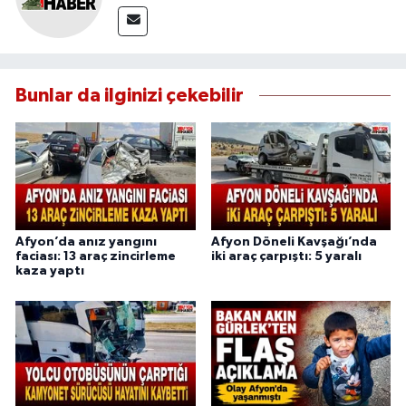
Bunlar da ilginizi çekebilir
Afyon’da anız yangını
Afyon Döneli Kavşağı’nda
faciası: 13 araç zincirleme
iki araç çarpıştı: 5 yaralı
kaza yaptı