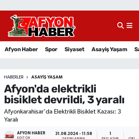
Afyon Haber
Siyaset
Afyon Haber
Spor
Siyaset
Asayiş Yaşam
S
Spor
Asayiş Yaşam
HABERLER
ASAYIŞ YAŞAM
Afyon'da elektrikli
Sağlık
bisiklet devrildi, 3 yaralı
Eğitim
Afyonkarahisar'da Elektrikli Bisiklet Kazası: 3
Sivil Toplum
Yaralı
AFYON HABER
Ekonomi
31.08.2024 - 11:58
1
EDITÖR
YAYINLANMA
PAYLAŞIM
OKUN