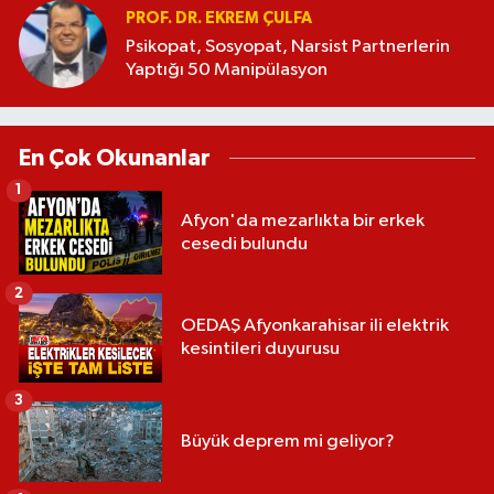
PROF. DR. EKREM ÇULFA
Psikopat, Sosyopat, Narsist Partnerlerin
Yaptığı 50 Manipülasyon
En Çok Okunanlar
1
Afyon'da mezarlıkta bir erkek
cesedi bulundu
2
OEDAŞ Afyonkarahisar ili elektrik
kesintileri duyurusu
3
Büyük deprem mi geliyor?