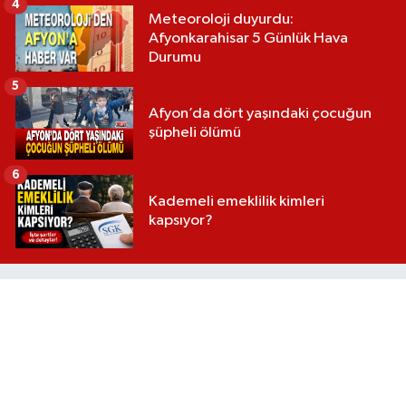
4
Meteoroloji duyurdu:
Afyonkarahisar 5 Günlük Hava
Durumu
5
Afyon’da dört yaşındaki çocuğun
şüpheli ölümü
6
Kademeli emeklilik kimleri
kapsıyor?