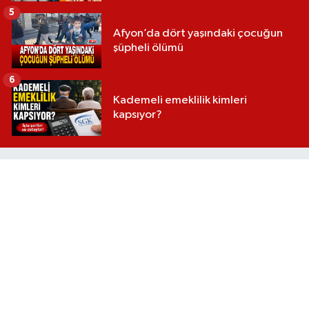
5
Afyon’da dört yaşındaki çocuğun
şüpheli ölümü
6
Kademeli emeklilik kimleri
kapsıyor?