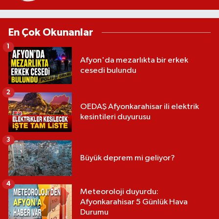
En Çok Okunanlar
1
Afyon'da mezarlıkta bir erkek
cesedi bulundu
2
OEDAŞ Afyonkarahisar ili elektrik
kesintileri duyurusu
3
Büyük deprem mi geliyor?
4
Meteoroloji duyurdu:
Afyonkarahisar 5 Günlük Hava
Durumu