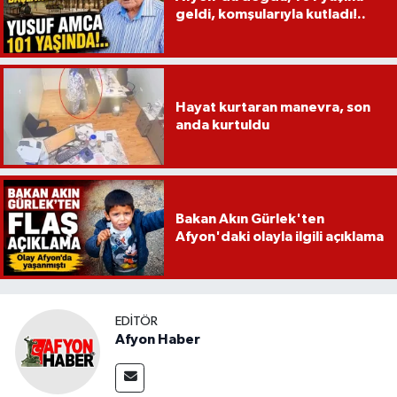
geldi, komşularıyla kutladı!..
Hayat kurtaran manevra, son
anda kurtuldu
Bakan Akın Gürlek'ten
Afyon'daki olayla ilgili açıklama
EDITÖR
Afyon Haber