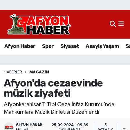
Afyon Haber
Siyaset
Afyon Haber
Spor
Siyaset
Asayiş Yaşam
S
Spor
Asayiş Yaşam
HABERLER
MAGAZIN
Afyon'da cezaevinde
Sağlık
müzik ziyafeti
Eğitim
Afyonkarahisar T Tipi Ceza İnfaz Kurumu’nda
Sivil Toplum
Mahkumlara Müzik Dinletisi Düzenlendi
AFYON HABER
Ekonomi
25.09.2024 - 09:39
5
EDITÖR
YAYINLANMA
PAYLAŞIM
OKU