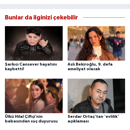
Bunlar da ilginizi çekebilir
Şarkıcı Cansever hayatını
Aslı Bekiroğlu, 9. defa
kaybetti!
ameliyat olacak
Ülkü Hilal Çiftçi’nin
Serdar Ortaç'tan 'evlilik'
babasından suç duyurusu
açıklaması