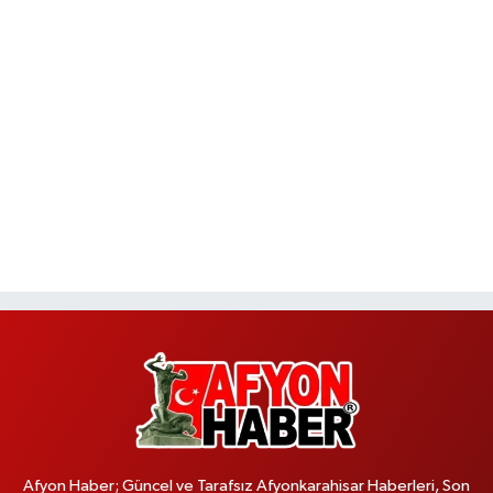
Afyon Haber; Güncel ve Tarafsız Afyonkarahisar Haberleri, Son