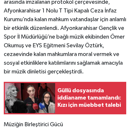
arasında imzalanan protokol çerçevesinde,
Afyonkarahisar 1 Nolu T Tipi Kapalı Ceza İnfaz
Kurumu’nda kalan mahkum vatandaşlar için anlamlı
bir etkinlik düzenlendi. Afyonkarahisar Gençlik ve
Spor İl Müdürlüğü’ne bağlı müzik ekibinden Ömer
Okumuş ve EYS Eğitmeni Sevilay Öztürk,
cezaevinde kalan mahkumlara moral vermek ve
sosyal etkinliklere katılımlarını sağlamak amacıyla
bir müzik dinletisi gerçekleştirdi.
Güllü dosyasında
iddianame tamamlandı:
Kızı için müebbet talebi
Müziğin Birleştirici Gücü